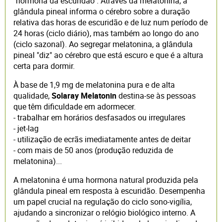
"hormona da escuridão". Através da melatonina, a
glândula pineal informa o cérebro sobre a duração
relativa das horas de escuridão e de luz num período de
24 horas (ciclo diário), mas também ao longo do ano
(ciclo sazonal). Ao segregar melatonina, a glândula
pineal "diz" ao cérebro que está escuro e que é a altura
certa para dormir.
À base de 1,9 mg de melatonina pura e de alta
qualidade,
Solaray Melatonin
destina-se às pessoas
que têm dificuldade em adormecer.
- trabalhar em horários desfasados ou irregulares
- jet-lag
- utilização de ecrãs imediatamente antes de deitar
- com mais de 50 anos (produção reduzida de
melatonina)...
A melatonina é uma hormona natural produzida pela
glândula pineal em resposta à escuridão. Desempenha
um papel crucial na regulação do ciclo sono-vigília,
ajudando a sincronizar o relógio biológico interno. A