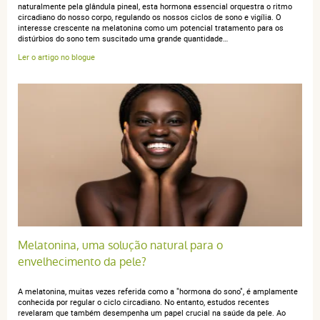
naturalmente pela glândula pineal, esta hormona essencial orquestra o ritmo
07 février 2022
circadiano do nosso corpo, regulando os nossos ciclos de sono e vigília. O
5 / 5
interesse crescente na melatonina como um potencial tratamento para os
distúrbios do sono tem suscitado uma grande quantidade…
Ler o artigo no blogue
Excellent ! Je le trouve mieux que d’autres produits de
Melatonine que j’avais deja essayes. Et j’aime
beaucoup la prise sublinguale.
Melatonina, uma solução natural para o
envelhecimento da pele?
A melatonina, muitas vezes referida como a "hormona do sono", é amplamente
conhecida por regular o ciclo circadiano. No entanto, estudos recentes
revelaram que também desempenha um papel crucial na saúde da pele. Ao