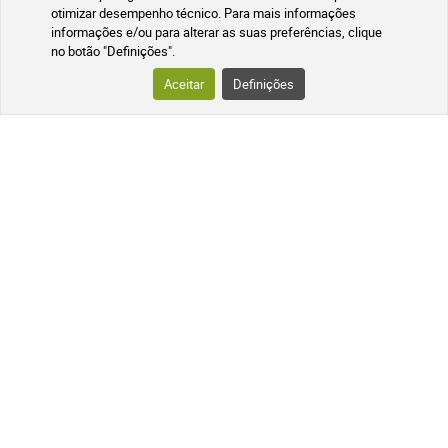
otimizar desempenho técnico. Para mais informações
informações e/ou para alterar as suas preferências, clique
no botão "Definições".
Aceitar
Definições
Programa de fidelização
Medicamentos não sujeitos a receita
médica
A SUA ENCOMENDA
SEGUIMENTO DA SUA ENCOMENDA
PERGUNTAS MAIS FREQUENTES
SIGA-NOS NAS REDES SOCIAIS
Siga as novidades da nossa farmácia
online e receba promoções exclusivas,