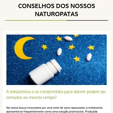
para :
tempo
Voir l'attestation de confiance
CONSELHOS DOS NOSSOS
o produto contém :
melatonina
Avis soumis à un contrôle
NATUROPATAS
5 / 5
(1Críticas)
5 étoiles
1
4 étoiles
0
3 étoiles
0
2 étoiles
0
1 étoile
0
Trier l'affichage des avis
A melatonina e os comprimidos para dormir podem ser
tomados ao mesmo tempo?
Na nossa busca incessante por uma noite de sono repousante, a melatonina
anonymous a.
publié le 19 février 2022 suite à une commande du
apresenta-se frequentemente como uma solução promissora. Produzida