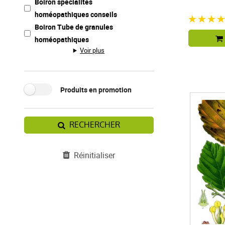
Boiron spécialités
homéopathiques conseils
Boiron Tube de granules
homéopathiques
Voir plus
Produits en promotion
RECHERCHER
Réinitialiser