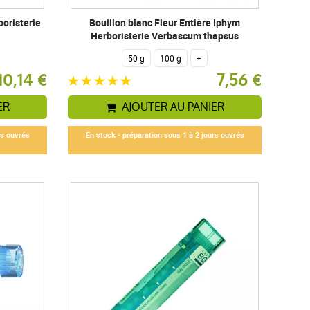
oristerie
Bouillon blanc Fleur Entière Iphym
Herboristerie Verbascum thapsus
50 g
100 g
+
10,14 €
7,56 €
ER
AJOUTER AU PANIER
rs ouvrés
En stock - préparation sous 1 à 2 jours ouvrés