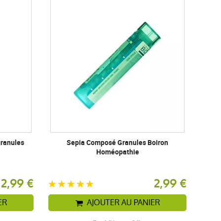
granules
Sepia Composé Granules Boiron
Homéopathie
2,99 €
2,99 €
ER
AJOUTER AU PANIER