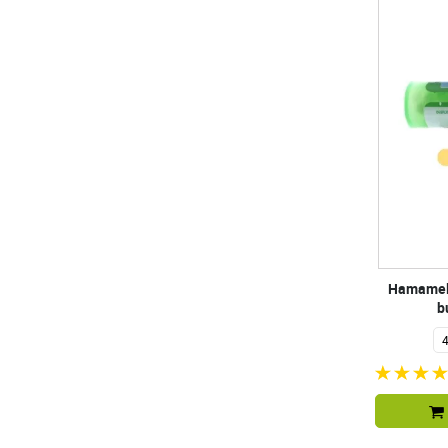
Hamameli
b