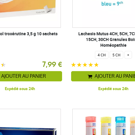
l troxérutine 3,5 g 10 sachets
Lachesis Mutus 4CH, 5CH, 7C
15CH, 30CH Granules Boi
Homéopathie
4 CH
5 CH
+
7,99 €
AJOUTER AU PANIER
AJOUTER AU PANI
Expédié sous 24h
Expédié sous 24h