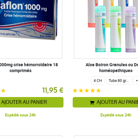
000mg crise hémorroïdaire 18
Aloe Boiron Granules ou D
comprimés
homéopathiques
4 CH
Tube 80 granules homéopathiques 4 g.
11,95 €
AJOUTER AU PANIER
AJOUTER AU PANI
Expédié sous 24h
Expédié sous 24h