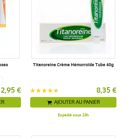
oses
Titanoreine Crème Hémorroïde Tube 40g
+
2,95 €
8,35 €
ER
AJOUTER AU PANIER
Expédié sous 24h