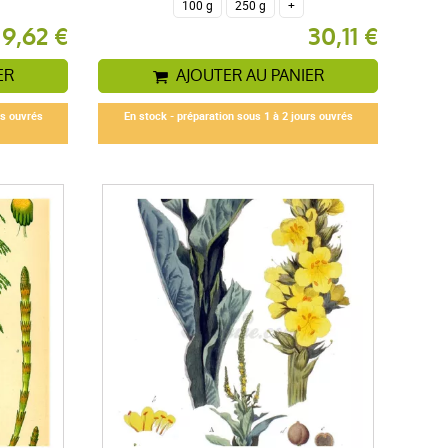
100 g
250 g
+
9,62 €
30,11 €
ER
AJOUTER AU PANIER
rs ouvrés
En stock - préparation sous 1 à 2 jours ouvrés