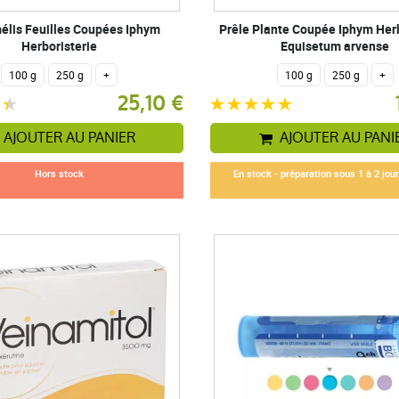
lis Feuilles Coupées Iphym
Prêle Plante Coupée Iphym Herb
Herboristerie
Equisetum arvense
100 g
250 g
+
100 g
250 g
+
25,10 €
AJOUTER AU PANIER
AJOUTER AU PANI
Hors stock
En stock - préparation sous 1 à 2 jou