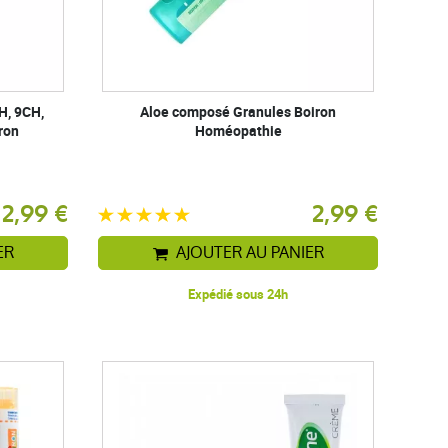
H, 9CH,
Aloe composé Granules Boiron
ron
Homéopathie
2,99 €
2,99 €
ER
AJOUTER AU PANIER
Expédié sous 24h