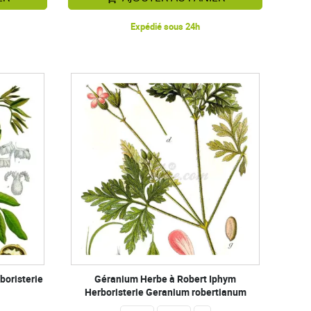
Expédié sous 24h
boristerie
Géranium Herbe à Robert Iphym
Herboristerie Geranium robertianum