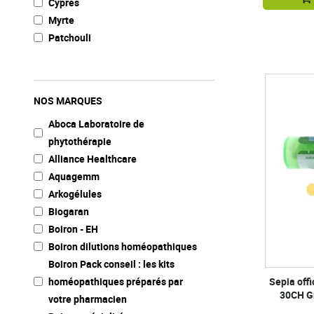
Cyprès
Myrte
Patchouli
NOS MARQUES
Aboca Laboratoire de
phytothérapie
Alliance Healthcare
Aquagemm
Arkogélules
Biogaran
Boiron - EH
Boiron dilutions homéopathiques
Boiron Pack conseil : les kits
homéopathiques préparés par
Sepia off
30CH G
votre pharmacien