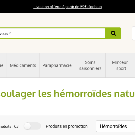
Livraison offerte à partir de 59€ d'achats
Soins
Minceur -
ie
Médicaments
Parapharmacie
saisonniers
sport
ulager les hémorroïdes natu
Produits en promotion
oduits : 63