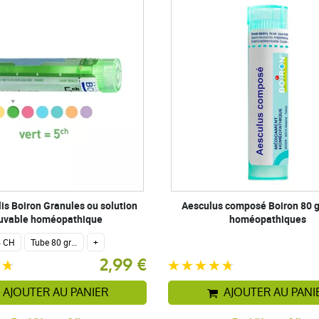
s Boiron Granules ou solution
Aesculus composé Boiron 80 
uvable homéopathique
homéopathiques
4 CH
Tube 80 granules homéopathiques 4 g.
+
2,99 €
AJOUTER AU PANIER
AJOUTER AU PANI