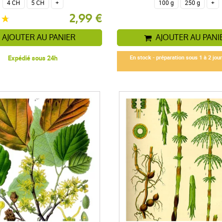
4 CH
5 CH
+
100 g
250 g
+
2,99 €
AJOUTER AU PANIER
AJOUTER AU PANI
Expédié sous 24h
En stock - préparation sous 1 à 2 jou