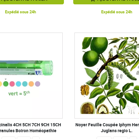
Expédié sous 24h
Expédié sous 24h
icinalis 4CH 5CH 7CH 9CH 15CH
Noyer Feuille Coupée Iphym Her
ranules Boiron Homéopathie
Juglans regio L.