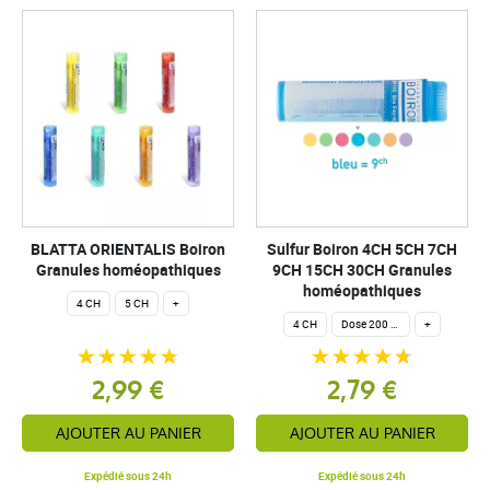
BLATTA ORIENTALIS Boiron
Sulfur Boiron 4CH 5CH 7CH
Granules homéopathiques
9CH 15CH 30CH Granules
homéopathiques
4 CH
5 CH
+
4 CH
Dose 200 globules homéopathiques
+
2,99 €
2,79 €
AJOUTER AU PANIER
AJOUTER AU PANIER
Expédié sous 24h
Expédié sous 24h