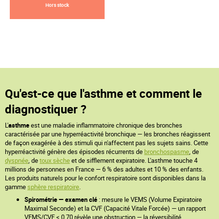
Hors stock
Qu'est-ce que l'asthme et comment le
diagnostiquer ?
L'
asthme
est une maladie inflammatoire chronique des bronches
caractérisée par une hyperréactivité bronchique — les bronches réagissent
de façon exagérée à des stimuli qui n'affectent pas les sujets sains. Cette
hyperréactivité génère des épisodes récurrents de
bronchospasme
, de
dyspnée
, de
toux sèche
et de sifflement expiratoire. L'asthme touche 4
millions de personnes en France — 6 % des adultes et 10 % des enfants.
Les produits naturels pour le confort respiratoire sont disponibles dans la
gamme
sphère respiratoire
.
Spirométrie — examen clé
: mesure le VEMS (Volume Expiratoire
Maximal Seconde) et la CVF (Capacité Vitale Forcée) — un rapport
VEMS/CVF < 0,70 révèle une obstruction — la réversibilité