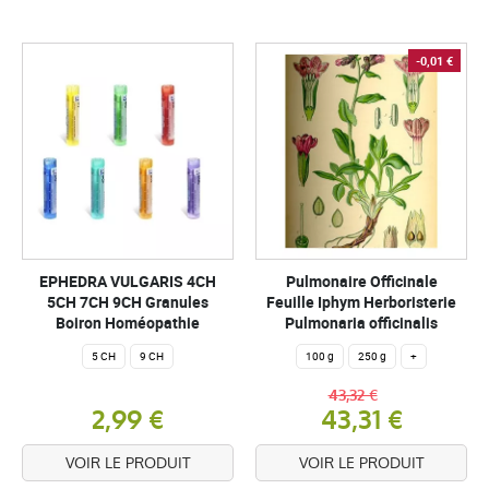
-0,01 €
EPHEDRA VULGARIS 4CH
Pulmonaire Officinale
5CH 7CH 9CH Granules
Feuille Iphym Herboristerie
Boiron Homéopathie
Pulmonaria officinalis
5 CH
9 CH
100 g
250 g
+
43,32 €
2,99 €
43,31 €
VOIR LE PRODUIT
VOIR LE PRODUIT