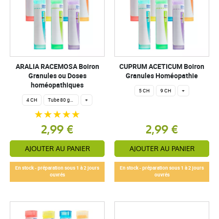
ARALIA RACEMOSA Boiron
CUPRUM ACETICUM Boiron
Granules ou Doses
Granules Homéopathie
homéopathiques
5 CH
9 CH
+
4 CH
Tube 80 granules homéopathiques 4 g.
+
2,99 €
2,99 €
AJOUTER AU PANIER
AJOUTER AU PANIER
En stock - préparation sous 1 à 2 jours
En stock - préparation sous 1 à 2 jours
ouvrés
ouvrés