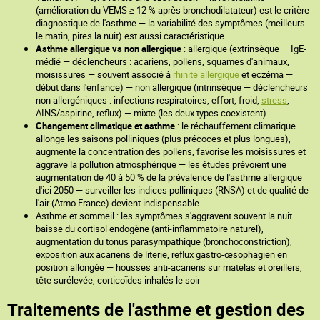
(amélioration du VEMS ≥ 12 % après bronchodilatateur) est le critère
diagnostique de l'asthme — la variabilité des symptômes (meilleurs
le matin, pires la nuit) est aussi caractéristique
Asthme allergique vs non allergique
: allergique (extrinsèque — IgE-
médié — déclencheurs : acariens, pollens, squames d'animaux,
moisissures — souvent associé à
rhinite allergique
et eczéma —
début dans l'enfance) — non allergique (intrinsèque — déclencheurs
non allergéniques : infections respiratoires, effort, froid,
stress
,
AINS/aspirine, reflux) — mixte (les deux types coexistent)
Changement climatique et asthme
: le réchauffement climatique
allonge les saisons polliniques (plus précoces et plus longues),
augmente la concentration des pollens, favorise les moisissures et
aggrave la pollution atmosphérique — les études prévoient une
augmentation de 40 à 50 % de la prévalence de l'asthme allergique
d'ici 2050 — surveiller les indices polliniques (RNSA) et de qualité de
l'air (Atmo France) devient indispensable
Asthme et sommeil : les symptômes s'aggravent souvent la nuit —
baisse du cortisol endogène (anti-inflammatoire naturel),
augmentation du tonus parasympathique (bronchoconstriction),
exposition aux acariens de literie, reflux gastro-œsophagien en
position allongée — housses anti-acariens sur matelas et oreillers,
tête surélevée, corticoïdes inhalés le soir
Traitements de l'asthme et gestion des