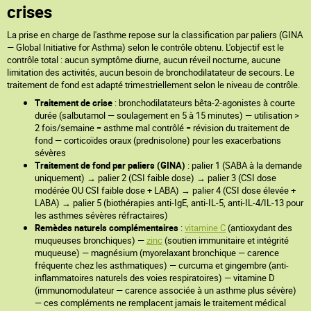
crises
La prise en charge de l'asthme repose sur la classification par paliers (GINA
— Global Initiative for Asthma) selon le contrôle obtenu. L'objectif est le
contrôle total : aucun symptôme diurne, aucun réveil nocturne, aucune
limitation des activités, aucun besoin de bronchodilatateur de secours. Le
traitement de fond est adapté trimestriellement selon le niveau de contrôle.
Traitement de crise
: bronchodilatateurs bêta-2-agonistes à courte
durée (salbutamol — soulagement en 5 à 15 minutes) — utilisation >
2 fois/semaine = asthme mal contrôlé = révision du traitement de
fond — corticoïdes oraux (prednisolone) pour les exacerbations
sévères
Traitement de fond par paliers (GINA)
: palier 1 (SABA à la demande
uniquement) → palier 2 (CSI faible dose) → palier 3 (CSI dose
modérée OU CSI faible dose + LABA) → palier 4 (CSI dose élevée +
LABA) → palier 5 (biothérapies anti-IgE, anti-IL-5, anti-IL-4/IL-13 pour
les asthmes sévères réfractaires)
Remèdes naturels complémentaires
:
vitamine C
(antioxydant des
muqueuses bronchiques) —
zinc
(soutien immunitaire et intégrité
muqueuse) — magnésium (myorelaxant bronchique — carence
fréquente chez les asthmatiques) — curcuma et gingembre (anti-
inflammatoires naturels des voies respiratoires) — vitamine D
(immunomodulateur — carence associée à un asthme plus sévère)
— ces compléments ne remplacent jamais le traitement médical