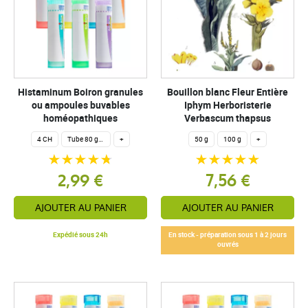
Histaminum Boiron granules
Bouillon blanc Fleur Entière
ou ampoules buvables
Iphym Herboristerie
homéopathiques
Verbascum thapsus
4 CH
Tube 80 granules homéopathiques 4 g.
+
50 g
100 g
+
2,99 €
7,56 €
AJOUTER AU PANIER
AJOUTER AU PANIER
Expédié sous 24h
En stock - préparation sous 1 à 2 jours
ouvrés