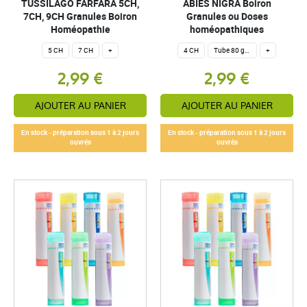
TUSSILAGO FARFARA 5CH,
ABIES NIGRA Boiron
7CH, 9CH Granules Boiron
Granules ou Doses
Homéopathie
homéopathiques
5 CH
7 CH
+
4 CH
Tube 80 granules homéopathiques 4 g.
+
2,99 €
2,99 €
AJOUTER AU PANIER
AJOUTER AU PANIER
En stock - préparation sous 1 à 2 jours
En stock - préparation sous 1 à 2 jours
ouvrés
ouvrés