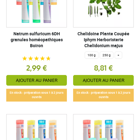
Natrum sulfuricum 6DH
Chelidoine Plante Coupée
granules homéopathiques
Iphym Herboristerie
Boiron
Chelidonium majus
100 g
250 g
+
2,99 €
8,81 €
AJOUTER AU PANIER
AJOUTER AU PANIER
En stock - préparation sous 1 à 2 jours
En stock - préparation sous 1 à 2 jours
ouvrés
ouvrés