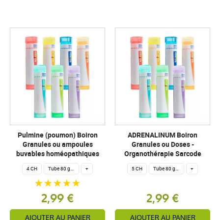
Pulmine (poumon) Boiron
ADRENALINUM Boiron
Granules ou ampoules
Granules ou Doses -
buvables homéopathiques
Organothérapie Sarcode
4 CH
Tube 80 granules homéopathiques 4 g.
+
5 CH
Tube 80 granules homéopathiques 4 g.
+
2,99 €
2,99 €
AJOUTER AU PANIER
AJOUTER AU PANIER