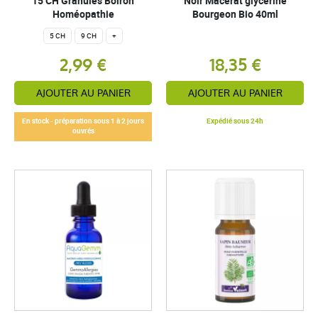
15 CH Granules Boiron
Noir Macérat glycériné
Homéopathie
Bourgeon Bio 40ml
5 CH
9 CH
+
2,99 €
18,35 €
AJOUTER AU PANIER
AJOUTER AU PANIER
En stock - préparation sous 1 à 2 jours
Expédié sous 24h
ouvrés