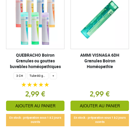
QUEBRACHO Boiron
AMMI VISNAGA 6DH
Granules ou gouttes
Granules Boiron
buvables homéopathiques
Homéopathie
3 CH
Tube 80 granules homéopathiques 4 g.
+
2,99 €
2,99 €
AJOUTER AU PANIER
AJOUTER AU PANIER
En stock - préparation sous 1 à 2 jours
En stock - préparation sous 1 à 2 jours
ouvrés
ouvrés