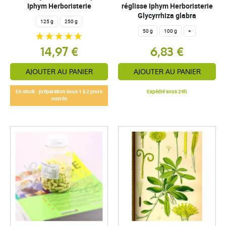
Iphym Herboristerie
réglisse Iphym Herboristerie
Glycyrrhiza glabra
125 g
250 g
50 g
100 g
+
14,97 €
6,83 €
AJOUTER AU PANIER
AJOUTER AU PANIER
En stock - préparation sous 1 à 2 jours
Expédié sous 24h
ouvrés