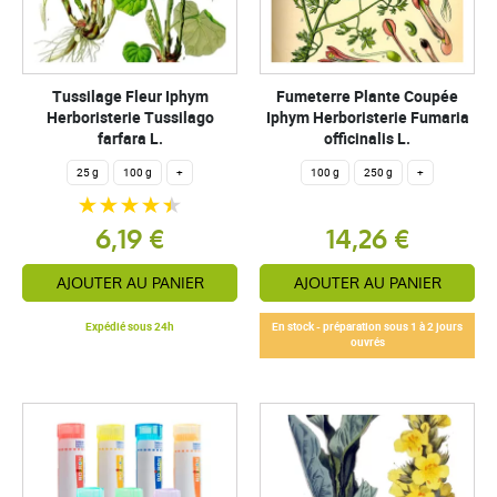
Tussilage Fleur Iphym
Fumeterre Plante Coupée
Herboristerie Tussilago
Iphym Herboristerie Fumaria
farfara L.
officinalis L.
25 g
100 g
+
100 g
250 g
+
6,19 €
14,26 €
AJOUTER AU PANIER
AJOUTER AU PANIER
Expédié sous 24h
En stock - préparation sous 1 à 2 jours
ouvrés