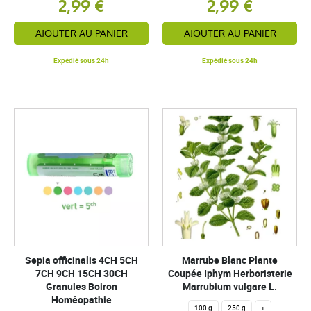
2,99 €
2,99 €
AJOUTER AU PANIER
AJOUTER AU PANIER
Expédié sous 24h
Expédié sous 24h
Sepia officinalis 4CH 5CH
Marrube Blanc Plante
7CH 9CH 15CH 30CH
Coupée Iphym Herboristerie
Granules Boiron
Marrubium vulgare L.
Homéopathie
100 g
250 g
+