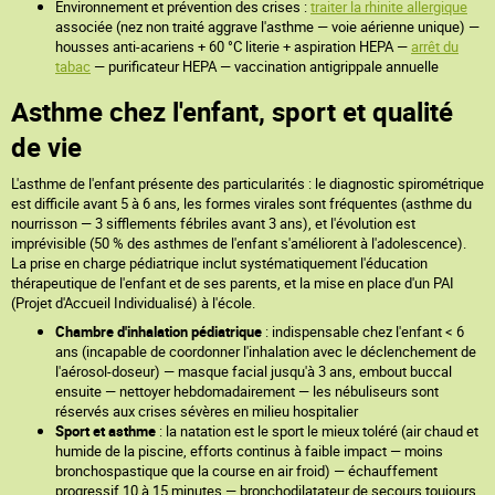
Environnement et prévention des crises :
traiter la rhinite allergique
associée (nez non traité aggrave l'asthme — voie aérienne unique) —
housses anti-acariens + 60 °C literie + aspiration HEPA —
arrêt du
tabac
— purificateur HEPA — vaccination antigrippale annuelle
Asthme chez l'enfant, sport et qualité
de vie
L'asthme de l'enfant présente des particularités : le diagnostic spirométrique
est difficile avant 5 à 6 ans, les formes virales sont fréquentes (asthme du
nourrisson — 3 sifflements fébriles avant 3 ans), et l'évolution est
imprévisible (50 % des asthmes de l'enfant s'améliorent à l'adolescence).
La prise en charge pédiatrique inclut systématiquement l'éducation
thérapeutique de l'enfant et de ses parents, et la mise en place d'un PAI
(Projet d'Accueil Individualisé) à l'école.
Chambre d'inhalation pédiatrique
: indispensable chez l'enfant < 6
ans (incapable de coordonner l'inhalation avec le déclenchement de
l'aérosol-doseur) — masque facial jusqu'à 3 ans, embout buccal
ensuite — nettoyer hebdomadairement — les nébuliseurs sont
réservés aux crises sévères en milieu hospitalier
Sport et asthme
: la natation est le sport le mieux toléré (air chaud et
humide de la piscine, efforts continus à faible impact — moins
bronchospastique que la course en air froid) — échauffement
progressif 10 à 15 minutes — bronchodilatateur de secours toujours