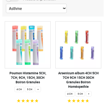
Poumon Histamine 5CH,
Arsenicum album 4CH 5CH
7CH, 9CH, 15CH, 30CH
7CH 9CH 15CH 30CH
Boiron Granules
Granules Boiron
Homéopathie
4 CH
5 CH
+
4 CH
5 CH
+