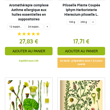
Aromathérapie complexe
Piloselle Plante Coupée
Asthme allergique aux
Iphym Herboristerie
huiles essentielles en
Hieracium pilosella L.
suppositoires
100 g
250 g
+
12 suppositoires pour adulte
24 suppositoires adulte
+
27,83 €
17,71 €
AJOUTER AU PANIER
AJOUTER AU PANIER
Expédié sous 24h
En stock - préparation sous 1 à 2 jours
ouvrés