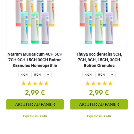
Natrum Muriaticum 4CH 5CH
Thuya occidentalis 5CH,
7CH 9CH 15CH 30CH Boiron
7CH, 9CH, 15CH, 30CH
Granules Homéopathie
Boiron Granules
4 CH
5 CH
+
4 CH
5 CH
+
2,99 €
2,99 €
AJOUTER AU PANIER
AJOUTER AU PANIER
Expédié sous 24h
Expédié sous 24h