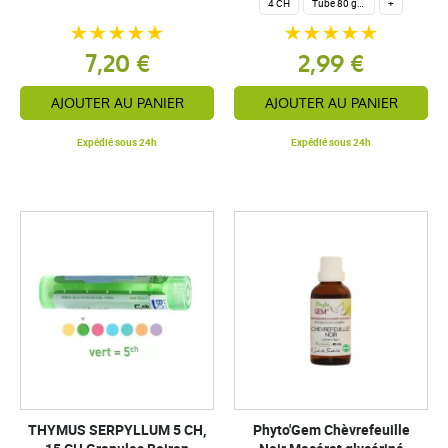
4 CH
Tube 80 granules homéopathiques 4 g.
+
7,20 €
2,99 €
AJOUTER AU PANIER
AJOUTER AU PANIER
Expédié sous 24h
Expédié sous 24h
THYMUS SERPYLLUM 5 CH,
Phyto'Gem Chèvrefeuille