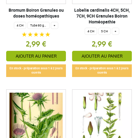
Bromum Boiron Granules ou
Lobelia cardinalis 4CH, 5CH,
doses homéopathiques
7CH, 9CH Granules Boiron
Homéopathie
4 CH
Tube 80 granules homéopathiques 4 g.
+
4 CH
5 CH
+
2,99 €
2,99 €
AJOUTER AU PANIER
AJOUTER AU PANIER
En stock - préparation sous 1 à 2 jours
En stock - préparation sous 1 à 2 jours
ouvrés
ouvrés