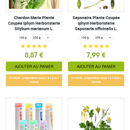
Chardon Marie Plante
Saponaire Plante Coupée
Coupée Iphym Herboristerie
Iphym Herboristerie
Silybum marianum L.
Saponaria officinalis L.
100 g
250 g
+
100 g
250 g
+
8,87 €
7,99 €
AJOUTER AU PANIER
AJOUTER AU PANIER
En stock - préparation sous 1 à 2 jours
En stock - préparation sous 1 à 2 jours
ouvrés
ouvrés