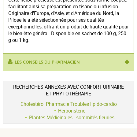
facilitant ainsi sa préparation en tisane ou infusion.
Originaire d'Europe, d'Asie, et d'Amérique du Nord, la
Piloselle a été sélectionnée pour ses qualités
exceptionnelles, offrant un produit de haute qualité pour
le bien-être général. Disponible en sachet de 100 g, 250
g ou 1 kg.
LES CONSEILS DU PHARMACIEN
utilisé pour :
asthme
,
oligurie
,
diurétique
produit contient :
piloselle
RECHERCHES ANNEXES AVEC CONFORT URINAIRE
ET PHYTOTHÉRAPIE
Cholestérol Pharmacie Troubles lipido-cardio
Herboristerie
Plantes Médicinales - sommités fleuries