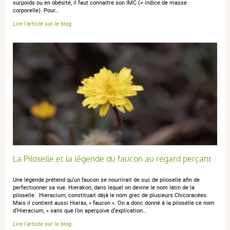
surpoids ou en obésité, il faut connaitre son IMC (= indice de masse
corporelle). Pour…
Lire l'article sur le blog
La Piloselle et la légende du faucon au regard perçant
Une légende prétend qu’un faucon se nourrirait de suc de piloselle afin de
perfectionner sa vue. Hierakon, dans lequel on devine le nom latin de la
piloselle. Hieracium, constituait déjà le nom grec de plusieurs Chicoracées.
Mais il contient aussi Hierax, « faucon ». On a donc donné à la piloselle ce nom
d’Hieracium, « sans que l’on aperçoive d’explication…
Lire l'article sur le blog