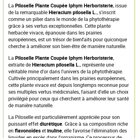
La
Piloselle Plante Coupée Iphym Herboristerie
, issue
de la remarquable
Hieracium pilosella L.
, s'inscrit
comme un pilier dans le monde de la phytothérapie
grâce à ses vertus exceptionnelles. Cette plante
herbacée vivace, épanouie dans les prairies
européennes, est un trésor de bienfaits pour quiconque
cherche à améliorer son bien-être de manière naturelle.
La
Piloselle Plante Coupée Iphym Herboristerie
,
extraite de
Hieracium pilosella L.
, représente une
véritable mine d'or dans l'univers de la phytothérapie.
Cultivée principalement dans les prairies européennes,
cette plante vivace est depuis longtemps reconnue pour
ses multiples vertus médicinales, faisant d'elle un choix
privilégié pour ceux qui cherchent à améliorer leur santé
de manière naturelle.
La Piloselle est particulièrement appréciée pour son
puissant effet
diurétique
. Grâce à sa composition riche
en
flavonoïdes
et
inuline
, elle favorise l'élimination des
liquides en excès dans l'organisme. Ce processus de