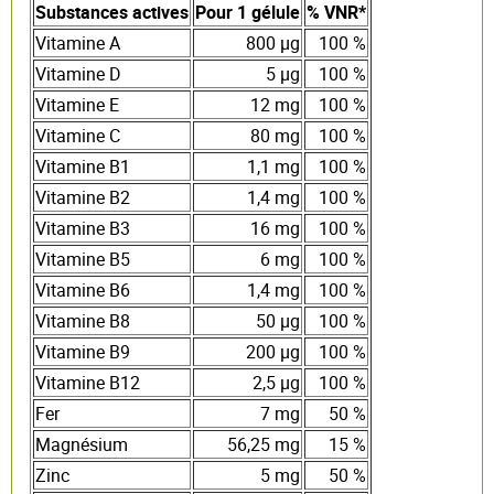
Substances actives
Pour 1 gélule
% VNR*
Vitamine A
800 µg
100 %
Vitamine D
5 µg
100 %
Vitamine E
12 mg
100 %
Vitamine C
80 mg
100 %
Vitamine B1
1,1 mg
100 %
Vitamine B2
1,4 mg
100 %
Vitamine B3
16 mg
100 %
Vitamine B5
6 mg
100 %
Vitamine B6
1,4 mg
100 %
Vitamine B8
50 µg
100 %
Vitamine B9
200 µg
100 %
Vitamine B12
2,5 µg
100 %
Fer
7 mg
50 %
Magnésium
56,25 mg
15 %
Zinc
5 mg
50 %