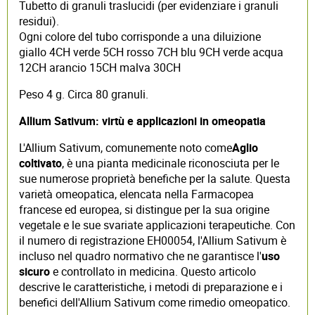
Tubetto di granuli traslucidi (per evidenziare i granuli
residui).
Ogni colore del tubo corrisponde a una diluizione
giallo 4CH verde 5CH rosso 7CH blu 9CH verde acqua
12CH arancio 15CH malva 30CH
Peso 4 g. Circa 80 granuli.
Allium Sativum: virtù e applicazioni in omeopatia
L'Allium Sativum, comunemente noto come
Aglio
coltivato
, è una pianta medicinale riconosciuta per le
sue numerose proprietà benefiche per la salute. Questa
varietà omeopatica, elencata nella Farmacopea
francese ed europea, si distingue per la sua origine
vegetale e le sue svariate applicazioni terapeutiche. Con
il numero di registrazione EH00054, l'Allium Sativum è
incluso nel quadro normativo che ne garantisce l'
uso
sicuro
e controllato in medicina. Questo articolo
descrive le caratteristiche, i metodi di preparazione e i
benefici dell'Allium Sativum come rimedio omeopatico.