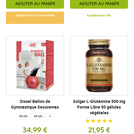
AJOUTER AU PANIER
AJOUTER AU PANIER
Expédié en 5 à 7 jours ouvrés
Expédié sous 24h
Sissel Ballon de
Solgar L-Glutamine 500 mg
Gymnastique Securemax
Forme Libre 50 gélules
végétales
55 cm
65 cm
+
34,99 €
21,95 €