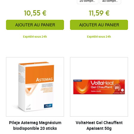
20 comprimés
40 comprimés
10,55 €
11,59 €
AJOUTER AU PANIER
AJOUTER AU PANIER
Expédié sous 24h
Expédié sous 24h
Pileje Astemag Magnésium
VoltaHeat Gel Chauffant
biodisponible 20 sticks
Apaisant 50g