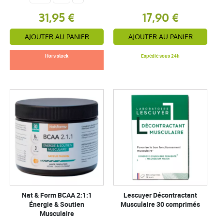
31,95 €
17,90 €
AJOUTER AU PANIER
AJOUTER AU PANIER
Hors stock
Expédié sous 24h
Nat & Form BCAA 2:1:1
Lescuyer Décontractant
Énergie & Soutien
Musculaire 30 comprimés
Musculaire