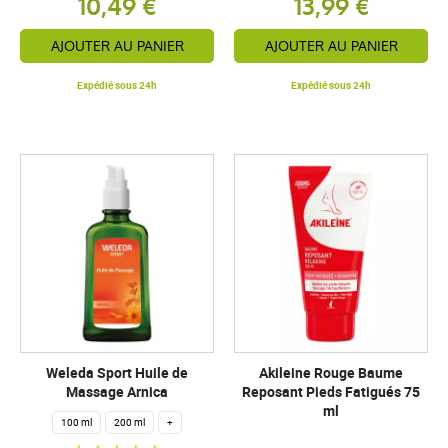
10,49 €
13,99 €
AJOUTER AU PANIER
AJOUTER AU PANIER
Expédié sous 24h
Expédié sous 24h
Weleda Sport Huile de
Akileine Rouge Baume
Massage Arnica
Reposant Pieds Fatigués 75
ml
100 ml
200 ml
+