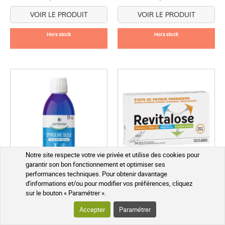
VOIR LE PRODUIT
VOIR LE PRODUIT
Hors stock
Hors stock
Notre site respecte votre vie privée et utilise des cookies pour
garantir son bon fonctionnement et optimiser ses
performances techniques. Pour obtenir davantage
Performe Spiruline Bleue
Revitalose 14 Ampoules
d'informations et/ou pour modifier vos préférences, cliquez
Phycocyanine Pure
Buvables Asthénie
sur le bouton « Paramétrer ».
2000mg/l 200 ml*
Accepter
Paramétrer
Menthe
Nature