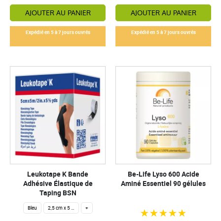
AJOUTER AU PANIER
AJOUTER AU PANIER
Expédié en 5 à 7 jours ouvrés
Expédié en 5 à 7 jours ouvrés
Leukotape K Bande
Be-Life Lyso 600 Acide
Adhésive Élastique de
Aminé Essentiel 90 gélules
Taping BSN
Bleu
2,5 cm x 5 m
+