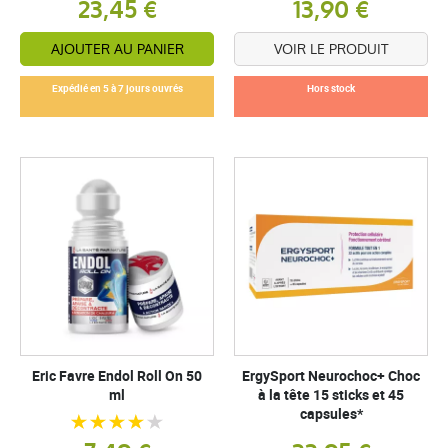
23,45 €
13,90 €
AJOUTER AU PANIER
VOIR LE PRODUIT
Expédié en 5 à 7 jours ouvrés
Hors stock
Eric Favre Endol Roll On 50
ErgySport Neurochoc+ Choc
ml
à la tête 15 sticks et 45
capsules*