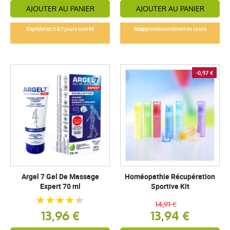
AJOUTER AU PANIER
AJOUTER AU PANIER
Expédié en 5 à 7 jours ouvrés
Réapprovisionnement en cours
-0,97 €
Argel 7 Gel De Massage
Homéopathie Récupération
Expert 70 ml
Sportive Kit
14,91 €
13,96 €
13,94 €