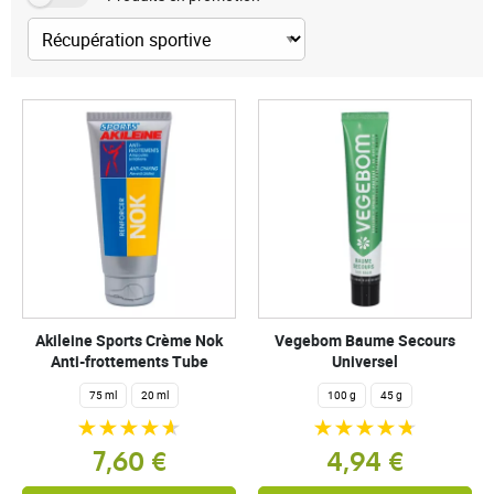
Akileine Sports Crème Nok
Vegebom Baume Secours
Anti-frottements Tube
Universel
75 ml
20 ml
100 g
45 g
7,60 €
4,94 €