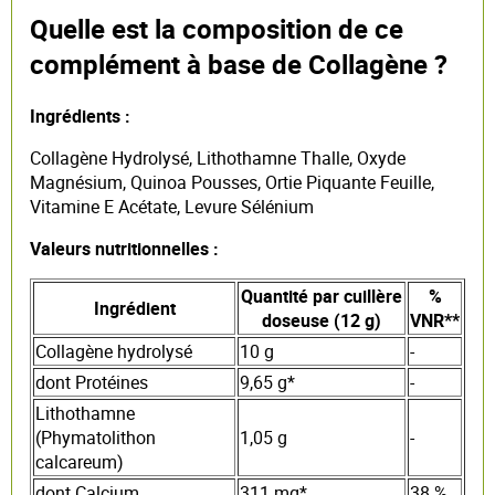
Quelle est la composition de ce
complément à base de Collagène ?
Ingrédients :
Collagène Hydrolysé, Lithothamne Thalle, Oxyde
Magnésium, Quinoa Pousses, Ortie Piquante Feuille,
Vitamine E Acétate, Levure Sélénium
Valeurs nutritionnelles :
Quantité par cuillère
%
Ingrédient
doseuse (12 g)
VNR**
Collagène hydrolysé
10 g
-
dont Protéines
9,65 g*
-
Lithothamne
(Phymatolithon
1,05 g
-
calcareum)
dont Calcium
311 mg*
38 %