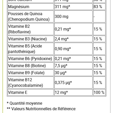
Magnésium
311 mg*
83 %
Pousses de Quinoa
300 mg
-
(Chenopodium Quinoa)
Vitamine B2
0,21 mg*
15 %
(Riboflavine)
Vitamine B3 (Niacine)
2,4 mg*
15 %
Vitamine B5 (Acide
0,90 mg*
15 %
pantothénique)
Vitamine B6 (Pyridoxine)
0,21 mg*
15 %
Vitamine B8 (Biotine)
7,5 µg*
15 %
Vitamine B9 (Folate)
30 µg*
15 %
Vitamine B12
0,375 µg*
15 %
(Cyanocobalamine)
Vitamine E
12 mg*
100 %
* Quantité moyenne
** Valeurs Nutritionnelles de Référence