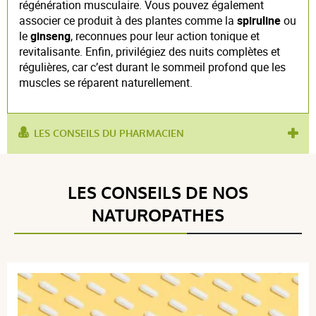
régénération musculaire. Vous pouvez également
associer ce produit à des plantes comme la
spiruline
ou
le
ginseng
, reconnues pour leur action tonique et
revitalisante. Enfin, privilégiez des nuits complètes et
régulières, car c’est durant le sommeil profond que les
muscles se réparent naturellement.
LES CONSEILS DU PHARMACIEN
utilisé pour
crampes musculaires
,
récupération
:
sportive
LES CONSEILS DE NOS
produit contient :
collagène marin
NATUROPATHES