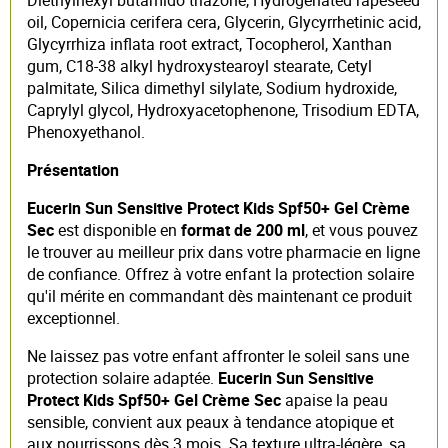
Diethylhexyl butamido triazone, Hydrogenated rapeseed
oil, Copernicia cerifera cera, Glycerin, Glycyrrhetinic acid,
Glycyrrhiza inflata root extract, Tocopherol, Xanthan
gum, C18-38 alkyl hydroxystearoyl stearate, Cetyl
palmitate, Silica dimethyl silylate, Sodium hydroxide,
Caprylyl glycol, Hydroxyacetophenone, Trisodium EDTA,
Phenoxyethanol.
Présentation
Eucerin Sun Sensitive Protect Kids Spf50+ Gel Crème
Sec
est disponible en
format de 200 ml
, et vous pouvez
le trouver au meilleur prix dans votre pharmacie en ligne
de confiance. Offrez à votre enfant la protection solaire
qu'il mérite en commandant dès maintenant ce produit
exceptionnel.
Ne laissez pas votre enfant affronter le soleil sans une
protection solaire adaptée.
Eucerin Sun Sensitive
Protect Kids Spf50+ Gel Crème Sec
apaise la peau
sensible, convient aux peaux à tendance atopique et
aux nourrissons dès 3 mois. Sa texture ultra-légère, sa