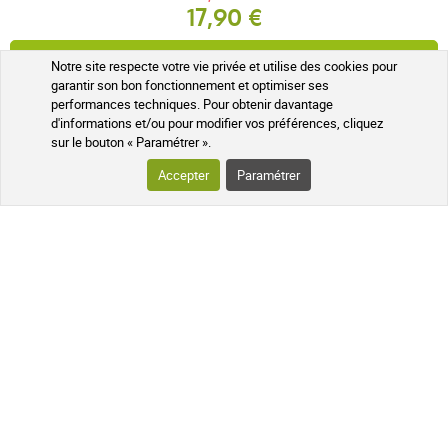
17,90 €
AJOUTER AU PANIER
Notre site respecte votre vie privée et utilise des cookies pour
garantir son bon fonctionnement et optimiser ses
Expédié sous 24h
performances techniques. Pour obtenir davantage
d'informations et/ou pour modifier vos préférences, cliquez
sur le bouton « Paramétrer ».
Accepter
Paramétrer
LES AVANTAGES SOIN ET NATURE
NOS GARANTIES QUALITÉ ET SÉCURITÉ
Colis suivi
À votre écoute