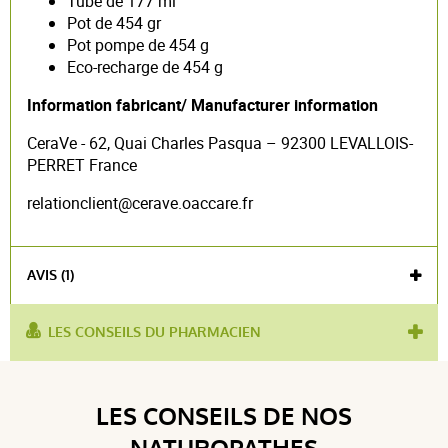
Tube de 177 ml
Pot de 454 gr
Pot pompe de 454 g
Eco-recharge de 454 g
Information fabricant/ Manufacturer information
CeraVe - 62, Quai Charles Pasqua – 92300 LEVALLOIS-
PERRET France
relationclient@cerave.oaccare.fr
AVIS (1)
LES CONSEILS DU PHARMACIEN
utilisé pour
peaux atopiques
,
nutrition intense
,
baume
:
corps
Voir l'attestation de confiance
LES CONSEILS DE NOS
produit contient :
céramides
Avis soumis à un contrôle