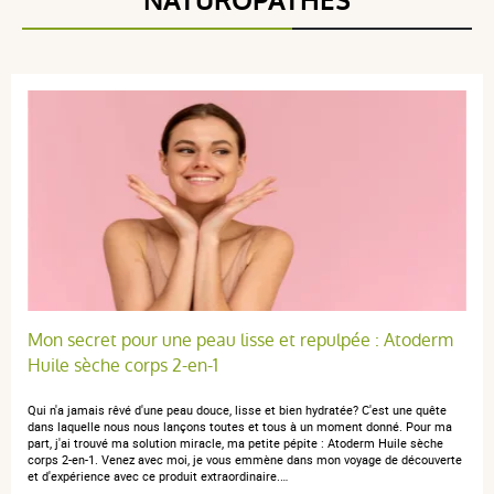
NATUROPATHES
5 / 5
(1Avis)
5 étoiles
1
4 étoiles
0
3 étoiles
0
2 étoiles
0
1 étoile
0
Trier l'affichage des avis
Mon secret pour une peau lisse et repulpée : Atoderm
Huile sèche corps 2-en-1
Qui n'a jamais rêvé d'une peau douce, lisse et bien hydratée? C'est une quête
anonymous a.
publié le 17 février 2020 suite à une commande du
dans laquelle nous nous lançons toutes et tous à un moment donné. Pour ma
part, j'ai trouvé ma solution miracle, ma petite pépite : Atoderm Huile sèche
07 février 2020
corps 2-en-1. Venez avec moi, je vous emmène dans mon voyage de découverte
5 / 5
et d'expérience avec ce produit extraordinaire.…