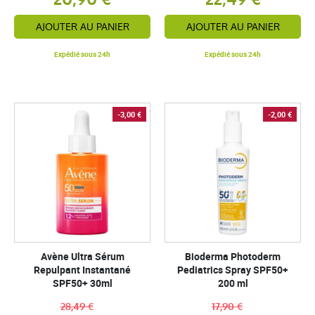
AJOUTER AU PANIER
AJOUTER AU PANIER
Expédié sous 24h
Expédié sous 24h
-3,00 €
-2,00 €
Avène Ultra Sérum
Bioderma Photoderm
Repulpant Instantané
Pediatrics Spray SPF50+
SPF50+ 30ml
200 ml
28,49 €
17,90 €