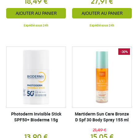
18,49 €
27,91 €
AJOUTER AU PANIER
AJOUTER AU PANIER
Expédié sous 24h
Expédié sous 24h
-30%
Photoderm Invisible Stick
Martiderm Sun Care Bronze
SPF50+ Bioderma 15g
D Spf 30 Body Spray 155 ml
21,49 €
13,90 €
15,05 €