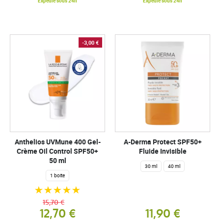
Expédié sous 24h
Expédié sous 24h
-3,00 €
Anthelios UVMune 400 Gel-
A-Derma Protect SPF50+
Crème Oil Control SPF50+
Fluide Invisible
50 ml
30 ml
40 ml
1 boite
15,70 €
12,70 €
11,90 €