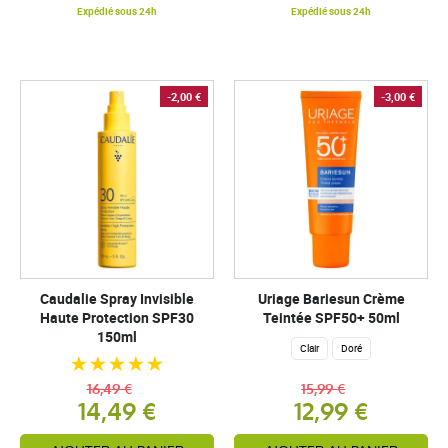
Expédié sous 24h
Expédié sous 24h
-2,00 €
-3,00 €
Caudalie Spray Invisible
Uriage Bariesun Crème
Haute Protection SPF30
Teintée SPF50+ 50ml
150ml
Clair
Doré
16,49 €
15,99 €
14,49 €
12,99 €