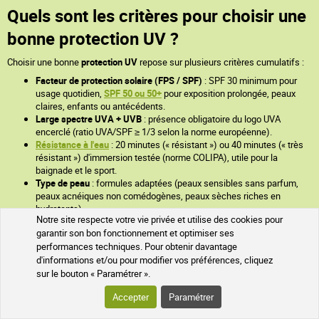
Quels sont les critères pour choisir une
bonne protection UV ?
Choisir une bonne
protection UV
repose sur plusieurs critères cumulatifs :
Facteur de protection solaire (FPS / SPF)
: SPF 30 minimum pour
usage quotidien,
SPF 50 ou 50+
pour exposition prolongée, peaux
claires, enfants ou antécédents.
Large spectre UVA + UVB
: présence obligatoire du logo UVA
encerclé (ratio UVA/SPF ≥ 1/3 selon la norme européenne).
Résistance à l'eau
: 20 minutes (« résistant ») ou 40 minutes (« très
résistant ») d'immersion testée (norme COLIPA), utile pour la
baignade et le sport.
Type de peau
: formules adaptées (peaux sensibles sans parfum,
peaux acnéiques non comédogènes, peaux sèches riches en
hydratants).
Notre site respecte votre vie privée et utilise des cookies pour
Comment appliquer efficacement la
garantir son bon fonctionnement et optimiser ses
performances techniques. Pour obtenir davantage
crème solaire ?
d'informations et/ou pour modifier vos préférences, cliquez
sur le bouton « Paramétrer ».
Pour une
protection UV
efficace, la crème solaire s'applique
Accepter
Paramétrer
généreusement et uniformément sur toutes les zones exposées.
Appliquez 15 à 30 minutes avant l'exposition pour les filtres organiques ; les