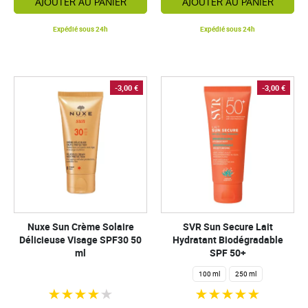
AJOUTER AU PANIER
AJOUTER AU PANIER
Expédié sous 24h
Expédié sous 24h
-3,00 €
-3,00 €
Nuxe Sun Crème Solaire
SVR Sun Secure Lait
Délicieuse Visage SPF30 50
Hydratant Biodégradable
ml
SPF 50+
100 ml
250 ml