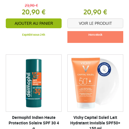
23,90 €
20,90 €
20,90 €
AJOUTER AU PANIER
VOIR LE PRODUIT
Expédié sous 24h
Hors stock
Dermophil Indien Haute
Vichy Capital Soleil Lait
Protection Solaire SPF 30 4
Hydratant Invisible SPF50+
g
150 ml