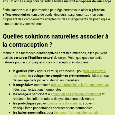
ans. Un accès élargi pour garantir à toutes
un droit à disposer de leur corps
.
Enfin, sachez que le pharmacien peut également vous aider à
gérer les
effets secondaires
(prise de poids, douleurs, saignements…), en vous
proposant des compléments adaptés ou des changements de posologie à
discuter avec votre médecin.
Quelles solutions naturelles associer à
la contraception ?
Même si les méthodes contraceptives sont très efficaces, elles peuvent
parfois
perturber l’équilibre naturel
du corps. Voici quelques conseils
naturels pour accompagner votre contraception en douceur :
le gattilier
(Vitex agnus-castus) est reconnu pour
réguler le cycle
menstruel
et
soulager les symptômes prémenstruels
. Idéal en cas
de sevrage de la pilule ou de cycles irréguliers.
le magnésium
contribue à
réduire l’irritabilité et la fatigue nerveuse
liées aux fluctuations hormonales.
les oméga-3
participent au
maintien de l’équilibre émotionnel
et
réduisent les inflammations de type douleurs pelviennes.
les probiotiques
peuvent
soutenir la flore intime
, souvent
déséquilibrée par certaines contraceptions hormonales.
les huiles essentielles
, pour
favoriser l'harmonie hormonale