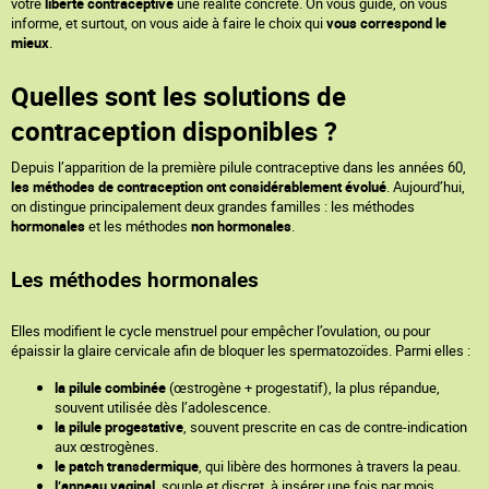
votre
liberté contraceptive
une réalité concrète. On vous guide, on vous
informe, et surtout, on vous aide à faire le choix qui
vous correspond le
mieux
.
Quelles sont les solutions de
contraception disponibles ?
Depuis l’apparition de la première pilule contraceptive dans les années 60,
les méthodes de contraception ont considérablement évolué
. Aujourd’hui,
on distingue principalement deux grandes familles : les méthodes
hormonales
et les méthodes
non hormonales
.
Les méthodes hormonales
Elles modifient le cycle menstruel pour empêcher l’ovulation, ou pour
épaissir la glaire cervicale afin de bloquer les spermatozoïdes. Parmi elles :
la pilule combinée
(œstrogène + progestatif), la plus répandue,
souvent utilisée dès l’adolescence.
la pilule progestative
, souvent prescrite en cas de contre-indication
aux œstrogènes.
le patch transdermique
, qui libère des hormones à travers la peau.
l’anneau vaginal
, souple et discret, à insérer une fois par mois.