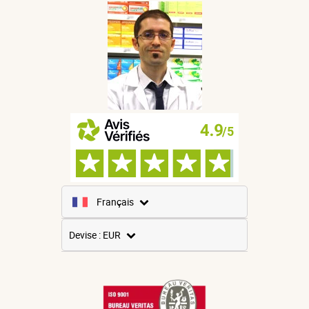
Français
Anglais
Devise : EUR
Espagnol
USD
Allemand
GBP