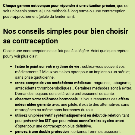
Chaque gamme est conçue pour répondre à une situation précise
, que ce
soit un besoin ponctuel, une méthode à long terme ou une contraception
post-rapprochement (pilule du lendemain).
Nos conseils simples pour bien choisir
sa contraception
Choisir une contraception ne se fait pas à la légère. Voici quelques repères
pour y voir plus clair :
faites le point sur votre rythme de vie
: oubliez-vous souvent vos
médicaments ? Mieux vaut alors opter pour un implant ou un stérilet,
sans prise quotidienne.
tenez compte de vos antécédents médicaux
: migraines, tabagisme,
antécédents thromboemboliques… Certaines méthodes sont à éviter.
Demandez toujours conseil à votre professionnel de santé.
observez votre tolérance hormonale
: si vous ressentez des
effets
indésirables gênants
avec une pilule, il existe des alternatives sans
œstrogènes ou même sans hormones du tout.
utilisez un préservatif systématiquement en début de relation
, tant
pour
prévenir les IST
que pour
mieux connaître les cycles
avant
d’opter pour une contraception plus définitive.
pensez à une double protection
: certaines femmes associent