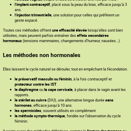
l’implant contraceptif
, placé sous la peau du bras, efficace jusqu’à 3
ans.
l’injection trimestrielle
, une solution pour celles qui préfèrent un
geste espacé.
Toutes ces méthodes offrent
une efficacité élevée
lorsqu’elles sont bien
utilisées, mais peuvent parfois entraîner des
effets secondaires
hormonaux
(tensions mammaires, changements d’humeur, nausées…).
Les méthodes non hormonales
Elles laissent le cycle naturel se dérouler, tout en empêchant la fécondation.
le préservatif masculin ou féminin
, à la fois contraceptif et
protecteur contre les IST
.
le diaphragme
ou
la cape cervicale
, à placer dans le vagin avant les
rapports.
le stérilet au cuivre
(DIU), une alternative longue durée
sans
hormones
, efficace jusqu’à 10 ans.
les spermicides
, souvent utilisés en complément.
la méthode sympto-thermique
, fondée sur l’observation du cycle
féminin.
Il existe aussi des méthodes définitives, comme la
ligature des trompes
ou