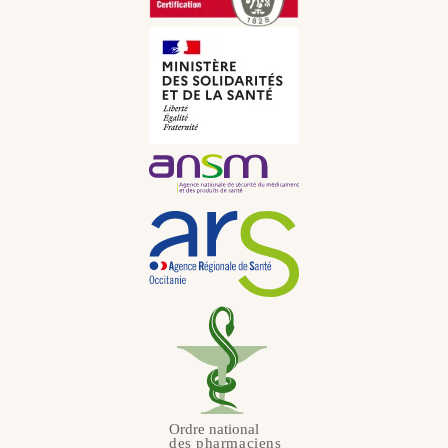
CNY
Italien
CHF
Russe
JPY
Néerlandais
KRW
Portugais