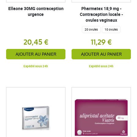
Ellaone 30MG contraception
Pharmatex 18,9 mg -
urgence
Contraception locale -
ovules vaginaux
20 ovules
10 ovules
20,45 €
11,29 €
AJOUTER AU PANIER
AJOUTER AU PANIER
Expédié sous 24h
Expédié sous 24h