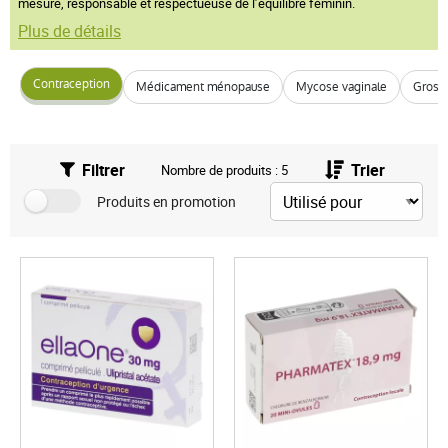
mesure, responsable et respectueuse de l’équilibre féminin.
Plus de détails
Contraception
Médicament ménopause
Mycose vaginale
Gross
Filtrer
Trier
Nombre de produits : 5
Produits en promotion