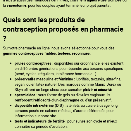
la
vasectomie
, pour les couples ayant terminé leur projet parental.
Quels sont les produits de
contraception proposés en pharmacie
?
Sur votre pharmacie en ligne, nous avons sélectionné pour vous des
gammes contraceptives fiables, testées, reconnues
.
pilules contraceptives
: disponibles sur ordonnance, elles existent
en différentes générations pour répondre aux besoins spécifiques
(acné, cycles irréguliers, intolérance hormonale...).
préservatifs masculins et féminins
: lubrifiés, texturés, ultra-fins,
vegan, ou en latex naturel. Des marques comme Manix, Durex ou
Skyn offrent un large choix pour concilier
plaisir et sécurité
.
spermicides
: sous forme de gels ou d’ovules vaginaux, ils
renforcent l’efficacité d’un diaphragme
ou d’un préservatif.
dispositifs intra-utérins (DIU)
: stérilets au cuivre à usage long,
certains posés en cabinet médical, d’autres référencés pour
information sur notre site.
tests et indicateurs de fertilité
: pour suivre son cycle et mieux
connaître sa période d’ovulation.