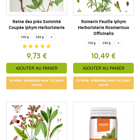
Reine des près Sommité
Romarin Feuille Iphym
Coupée Iphym Herboristerie
Herboristerie Rosmarinus
Officinalis
100 g
250 g
+
100 g
250 g
+
9,73 €
10,49 €
AJOUTER AU PANIER
AJOUTER AU PANIER
En stock - préparation sous 1 à 2 jours
En stock - préparation sous 1 à 2 jours
ouvrés
ouvrés