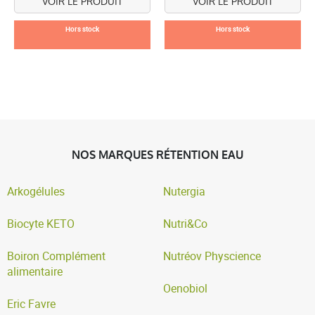
VOIR LE PRODUIT
VOIR LE PRODUIT
Hors stock
Hors stock
NOS MARQUES RÉTENTION EAU
Arkogélules
Nutergia
Biocyte KETO
Nutri&Co
Boiron Complément
Nutréov Physcience
alimentaire
Oenobiol
Eric Favre