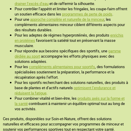
drainer l’excès d’eau
et de raffermir la silhouette.
Pour contrôler l’appétit et limiter les fringales, les coupe-faim offrent
un soutien efficace dans les
programmes de perte de poids
.
Pour une
approche complète et naturelle de la minceur
, les
compléments alimentaires minceur ciblent différents aspects pour
des résultats durables.
Pour les adeptes de régimes hyperprotéinés, des produits
enrichis
en protéines
favorisent la satiété tout en préservant la masse
musculaire.
Pour répondre aux besoins spécifiques des sportifs, une
gamme
dédiée au sport
accompagne les efforts physiques avec des
solutions adaptées.
Pour les
compléments alimentaires pour sportifs
, des formulations
spécialisées soutiennent la préparation, la performance et la
récupération après l’effort.
Pour les sportifs recherchant des solutions naturelles, des produits à
base de plantes et d’actifs naturels
optimisent l’endurance et
réduisent la fatigue
.
Pour combiner vitalité et bien-être, les
produits axés sur la forme et
la santé
contribuent à maintenir un équilibre optimal tout au long de
vos activités.
Ces produits, disponibles sur Soin-et-Nature, offrent des solutions
naturelles et efficaces pour accompagner vos programmes de minceur et
soutenir vos performances sportives tout en respectant votre santé.