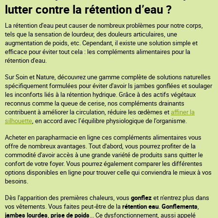
lutter contre la rétention d’eau ?
La rétention d'eau peut causer de nombreux problèmes pour notre corps,
tels que la sensation de lourdeur, des douleurs articulaires, une
augmentation de poids, etc. Cependant, il existe une solution simple et
efficace pour éviter tout cela : les compléments alimentaires pour la
rétention d'eau.
Sur Soin et Nature, découvrez une gamme complète de solutions naturelles
spécifiquement formulées pour éviter d'avoir ls jambes gonflées et soulager
les inconforts liés à la rétention hydrique. Grâce à des actifs végétaux
reconnus comme la queue de cerise, nos compléments drainants
contribuent à améliorer la circulation, réduire les œdèmes et
affiner la
silhouette
, en accord avec l’équilibre physiologique de l’organisme.
Acheter en parapharmacie en ligne ces compléments alimentaires vous
offre de nombreux avantages. Tout d'abord, vous pourrez profiter de la
commodité d'avoir accès à une grande variété de produits sans quitter le
confort de votre foyer. Vous pourrez également comparer les différentes
options disponibles en ligne pour trouver celle qui conviendra le mieux à vos
besoins.
Dès l'apparition des premières chaleurs, vous
gonflez
et n'entrez plus dans
vos vêtements. Vous faites peut-être de la
rétention eau
.
Gonflements
,
jambes lourdes
,
prise de poids
... Ce dysfonctionnement, aussi appelé