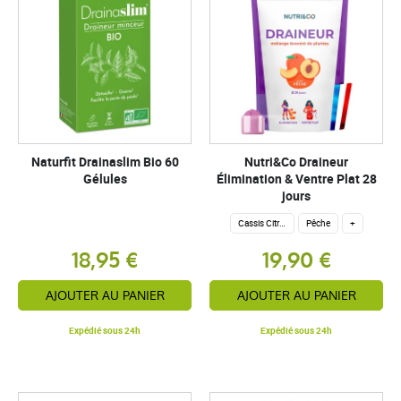
Naturfit Drainaslim Bio 60
Nutri&Co Draineur
Gélules
Élimination & Ventre Plat 28
jours
Cassis Citron
Pêche
+
18,95 €
19,90 €
AJOUTER AU PANIER
AJOUTER AU PANIER
Expédié sous 24h
Expédié sous 24h