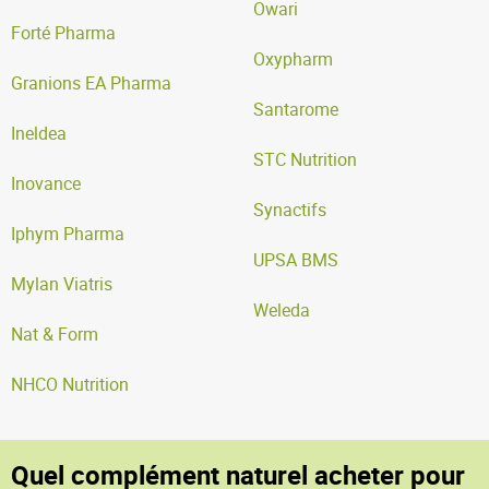
Owari
Forté Pharma
Oxypharm
Granions EA Pharma
Santarome
Ineldea
STC Nutrition
Inovance
Synactifs
Iphym Pharma
UPSA BMS
Mylan Viatris
Weleda
Nat & Form
NHCO Nutrition
Quel complément naturel acheter pour