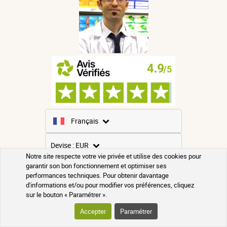
Français
Anglais
Devise : EUR
Notre site respecte votre vie privée et utilise des cookies pour
Espagnol
garantir son bon fonctionnement et optimiser ses
USD
performances techniques. Pour obtenir davantage
Allemand
GBP
d'informations et/ou pour modifier vos préférences, cliquez
sur le bouton « Paramétrer ».
CNY
Italien
Accepter
Paramétrer
CHF
Russe