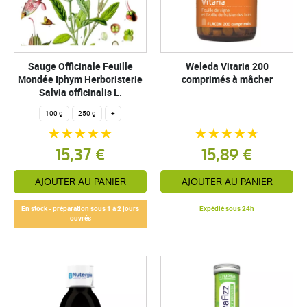
Sauge Officinale Feuille
Weleda Vitaria 200
Mondée Iphym Herboristerie
comprimés à mâcher
Salvia officinalis L.
100 g
250 g
+
15,37 €
15,89 €
AJOUTER AU PANIER
AJOUTER AU PANIER
En stock - préparation sous 1 à 2 jours
Expédié sous 24h
ouvrés