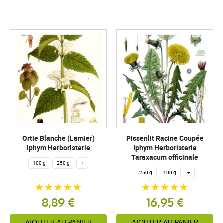
Ortie Blanche (Lamier)
Pissenlit Racine Coupée
Iphym Herboristerie
Iphym Herboristerie
Taraxacum officinale
100 g
250 g
+
250 g
100 g
+
8,89 €
16,95 €
AJOUTER AU PANIER
AJOUTER AU PANIER