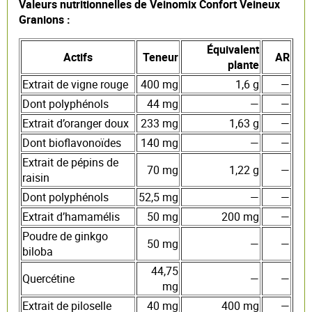
Valeurs nutritionnelles de Veinomix Confort Veineux
Granions :
Équivalent
Actifs
Teneur
AR
plante
Extrait de vigne rouge
400 mg
1,6 g
—
Dont polyphénols
44 mg
—
—
Extrait d’oranger doux
233 mg
1,63 g
—
Dont bioflavonoïdes
140 mg
—
—
Extrait de pépins de
70 mg
1,22 g
—
raisin
Dont polyphénols
52,5 mg
—
—
Extrait d’hamamélis
50 mg
200 mg
—
Poudre de ginkgo
50 mg
—
—
biloba
44,75
Quercétine
—
—
mg
Extrait de piloselle
40 mg
400 mg
—