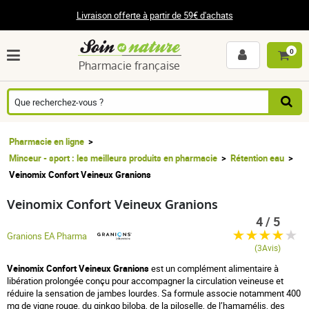
Livraison offerte à partir de 59€ d'achats
0
Pharmacie française
Pharmacie en ligne
Minceur - sport : les meilleurs produits en pharmacie
Rétention eau
Veinomix Confort Veineux Granions
Veinomix Confort Veineux Granions
4 / 5
Granions EA Pharma
(3Avis)
Veinomix Confort Veineux Granions
est un complément alimentaire à
libération prolongée conçu pour accompagner la circulation veineuse et
réduire la sensation de jambes lourdes. Sa formule associe notamment 400
mg de vigne rouge, du ginkgo biloba, de la piloselle, de l’hamamélis, des