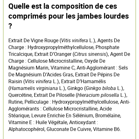
Quelle est la composition de ces
comprimés pour les jambes lourdes
?
Extrait De Vigne Rouge (
Vitis vinifera
L.), Agents De
Charge : Hydroxypropylméthylcellulose, Phosphate
Tricalcique, Extrait D’Oranger (
Citrus sinensis
), Agent De
Charge : Cellulose Microcristalline, Oxyde De
Magnésium Marin, Vitamine C, Anti-Agglomérant : Sels
De Magnésium D’Acides Gras, Extrait De Pépins De
Raisin (
Vitis vinifera
L.), Extrait D’Hamamélis
(
Hamamelis virginiana
L.), Ginkgo (
Ginkgo biloba
L.),
Quercétine, Extrait De Piloselle (
Hieracium pilosella
L.),
Rutine, Pelliculage : Hydroxypropylméthylcellulose, Anti-
Agglomérants : Cellulose Microcristalline, Acide
Stéarique, Levure Enrichie En Sélénium, Bromélaïne,
Vitamine E : Huile Végétale, Antioxydant :
Alphatocophérol, Gluconate De Cuivre, Vitamine B6.