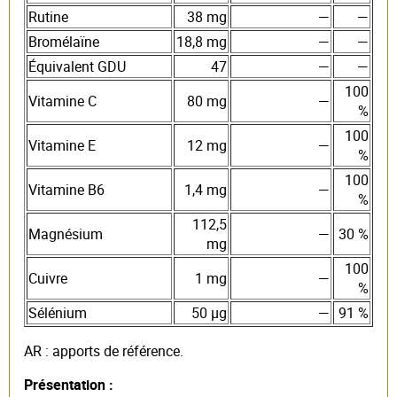
Rutine
38 mg
—
—
Bromélaïne
18,8 mg
—
—
Équivalent GDU
47
—
—
100
Vitamine C
80 mg
—
%
100
Vitamine E
12 mg
—
%
100
Vitamine B6
1,4 mg
—
%
112,5
Magnésium
—
30 %
mg
100
Cuivre
1 mg
—
%
Sélénium
50 µg
—
91 %
AR : apports de référence.
Présentation :