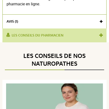
pharmacie en ligne.
AVIS (1)
LES CONSEILS DU PHARMACIEN
utilisé pour :
draineur
,
rétention d'eau
produit contient :
bromelaïne
Voir l'attestation de confiance
LES CONSEILS DE NOS
Avis soumis à un contrôle
NATUROPATHES
4 / 5
(1Avis)
5 étoiles
0
4 étoiles
1
3 étoiles
0