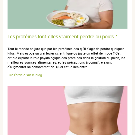
2 étoiles
0
1 étoile
0
Trier l'affichage des avis
Les protéines font-elles vraiment perdre du poids ?
Tout le monde ne jure que par les protéines dès qu'il s'agit de perdre quelques
kilos. Mais est-ce un vrai levier scientifique ou juste un effet de mode ? Cet
article explore le rôle physiologique des protéines dans la gestion du poids, les
anonymous a.
publié le 19 juillet 2021 suite à une commande du
meilleures sources alimentaires, et les précautions à connaître avant
09 juillet 2021
d’augmenter sa consommation. Quel est le lien entre…
4 / 5
Lire l'article sur le blog
Je commence juste plutôt satisfaite