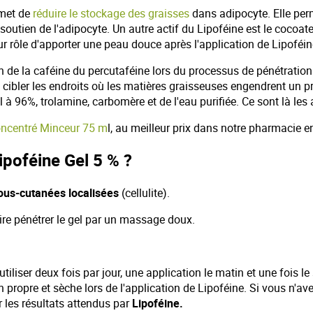
met de
réduire le stockage des graisses
dans adipocyte. Elle per
soutien de l'adipocyte. Un autre actif du Lipoféine est le cocoa
r rôle d'apporter une peau douce après l'application de Lipoféin
n de la caféine du percutaféine lors du processus de pénétration
e cibler les endroits où les matières graisseuses engendrent un 
 à 96%, trolamine, carbomère et de l'eau purifiée. Ce sont là les
oncentré Minceur 75 m
l, au meilleur prix dans notre pharmacie en
poféine Gel 5 % ?
ous-cutanées localisées
(cellulite).
aire pénétrer le gel par un massage doux.
'utiliser deux fois par jour, une application le matin et une fois le
ien propre et sèche lors de l'application de Lipoféine. Si vous n'
 les résultats attendus par
Lipoféine.