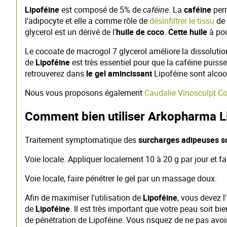
Lipoféine
est composé de 5% de
caféine
. La
caféine
per
l'adipocyte et elle a comme rôle de
désinfiltrer le tissu
de 
glycerol est un dérivé de l'
huile de coco
.
Cette huile
à pou
Le cocoate de macrogol 7 glycerol améliore la dissolutio
de
Lipoféine
est très essentiel pour que la caféine puiss
retrouverez dans
le gel amincissant
Lipoféine sont alcool
Nous vous proposons également
Caudalie Vinosculpt C
Comment bien utiliser Arkopharma Li
Traitement symptomatique des
surcharges adipeuses s
Voie locale. Appliquer localement 10 à 20 g par jour et f
Voie locale, faire pénétrer le gel par un massage doux.
Afin de maximiser l'utilisation de
Lipoféine
, vous devez l
de
Lipoféine
. Il est très important que votre peau soit b
de pénétration de Lipoféine. Vous risquez de ne pas avoir