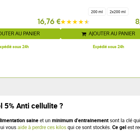
200 ml
2x200 ml
16,76 €
8
OUTER AU PANIER
AJOUTER AU PANIER
xpédié sous 24h
Expédié sous 24h
5% Anti cellulite ?
limentation saine
et un
minimum d'entrainement
sont la clé qu
qui vous
aide à perdre ces kilos
qui ce sont stockés.
Ce gel
est r