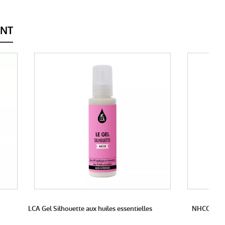
ENT
LCA Gel Silhouette aux huiles essentielles
NHCO Orexi