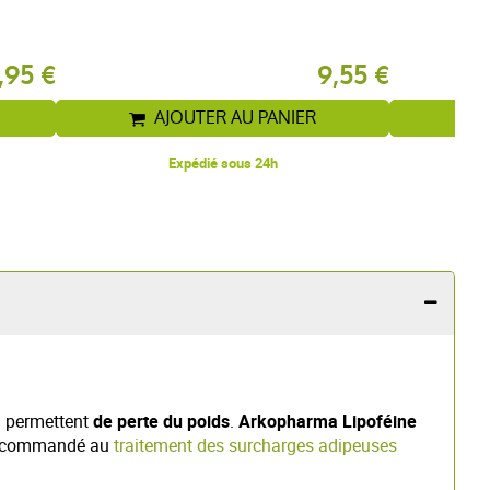
,95 €
9,55 €
AJOUTER AU PANIER
Expédié sous 24h
i permettent
de perte du poids
.
Arkopharma Lipoféine
ecommandé au
traitement des surcharges adipeuses