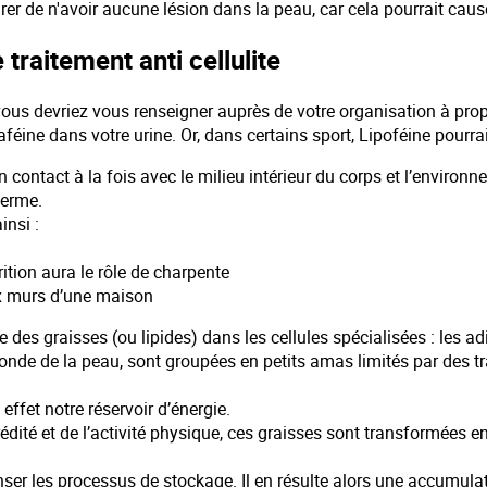
 de n'avoir aucune lésion dans la peau, car cela pourrait causer
traitement anti cellulite
vous devriez vous renseigner auprès de votre organisation à prop
caféine dans votre urine. Or, dans certains sport, Lipoféine pour
ontact à la fois avec le milieu intérieur du corps et l’environne
derme.
insi :
trition aura le rôle de charpente
ux murs d’une maison
es graisses (ou lipides) dans les cellules spécialisées : les ad
fonde de la peau, sont groupées en petits amas limités par des t
ffet notre réservoir d’énergie.
dité et de l’activité physique, ces graisses sont transformées e
ser les processus de stockage. Il en résulte alors une accumula