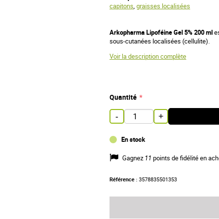
capitons
,
graisses localisées
Arkopharma Lipoféine Gel 5% 200 ml
e
sous-cutanées localisées (cellulite).
Voir la description complète
Quantité
-
+
En stock
Gagnez
11
points de fidélité en ach
Référence :
3578835501353