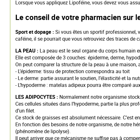
Lorsque vous appliquez Lipoféine, vous devez vous assurer
Le conseil de votre pharmacien sur le 
Sport et dopage :
Si vous êtes un sportif professionnel, 
caféine, il se pourrait que vous retrouviez des traces de 
LA PEAU :
La peau est le seul organe du corps humain en c
Elle est composée de 3 couches: épiderme, derme, hypo
On peut comparer la structure de la peau à une maison, a
- L’épiderme: tissu de protection correspondra au toit
- Le derme: partie assurant le soutien, l’élasticité et la nu
- L’hypoderme : matelas adipeux pourra être comparé a
LES ADIPOCYTES :
Normalement notre organisme stocke d
Ces cellules situées dans l’hypoderme, partie la plus pro
d’un filet.
Ce stock de graisses est absolument nécessaire. C’est en e
En fonction des besoins de notre organisme, de notre héré
(phénomène de lipolyse).
Il peut arriver que ce mécanisme ne suffise pas à compen