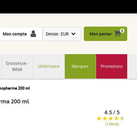
0
Mon compte
Devise : EUR
Mon panier
USD
GBP
Grossesse -
Vétérinaire
Marques
Promotions
CNY
Bébé
CHF
JPY
rkopharma 200 ml
KRW
arma 200 ml
4.5 / 5
(13Avis)