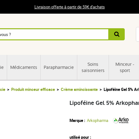
Livraison offerte à partir de 59€ d'achats
Soins
Minceur -
ie
Médicaments
Parapharmacie
saisonniers
sport
cie
Produit minceur efficace
Crème amincissante
Lipoféine Gel 5% A
Lipoféine Gel 5% Arkoph
Marque :
Arkopharma
utilisé pour :