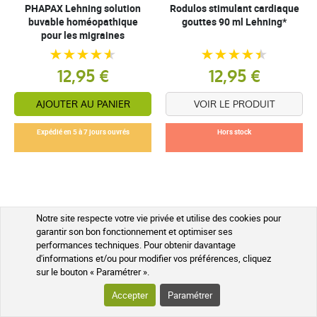
PHAPAX Lehning solution
Rodulos stimulant cardiaque
buvable homéopathique
gouttes 90 ml Lehning*
pour les migraines
12,95 €
12,95 €
AJOUTER AU PANIER
VOIR LE PRODUIT
Expédié en 5 à 7 jours ouvrés
Hors stock
Notre site respecte votre vie privée et utilise des cookies pour
garantir son bon fonctionnement et optimiser ses
À la découverte de Lehning : Une
performances techniques. Pour obtenir davantage
d'informations et/ou pour modifier vos préférences, cliquez
histoire d’innovation et de passion
sur le bouton « Paramétrer ».
Fondés en
1935
, les
Laboratoires Lehning
incarnent depuis près d’un siècle
Accepter
Paramétrer
une philosophie unique : réconcilier la santé naturelle et la médecine
moderne.
René Lehning
, le visionnaire à l’origine de cette aventure,