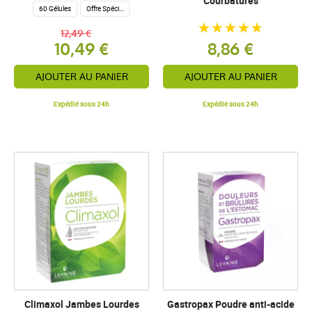
Courbatures
60 Gélules
Offre Spéciale
12,49 €
10,49 €
8,86 €
AJOUTER AU PANIER
AJOUTER AU PANIER
Expédié sous 24h
Expédié sous 24h
Climaxol Jambes Lourdes
Gastropax Poudre anti-acide