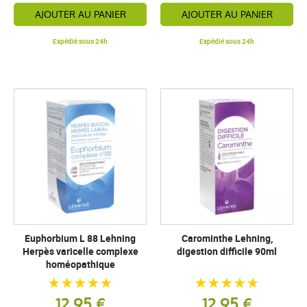
AJOUTER AU PANIER
AJOUTER AU PANIER
Expédié sous 24h
Expédié sous 24h
Euphorbium L 88 Lehning
Carominthe Lehning,
Herpès varicelle complexe
digestion difficile 90ml
homéopathique
12,95 €
12,95 €