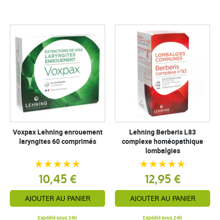
Voxpax Lehning enrouement
Lehning Berberis L83
laryngites 60 comprimés
complexe homéopathique
lombalgies
10,45 €
12,95 €
AJOUTER AU PANIER
AJOUTER AU PANIER
Expédié sous 24h
Expédié sous 24h