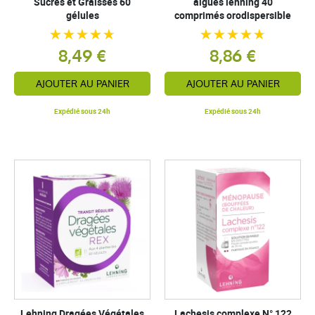
Sucres et Graisses 60
aigües lehning 40
gélules
comprimés orodispersible
8,49 €
8,86 €
AJOUTER AU PANIER
AJOUTER AU PANIER
Expédié sous 24h
Expédié sous 24h
Lehning Dragées Végétales
Lachesis complexe N° 122