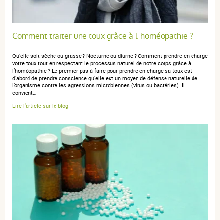
Nom donné à une association de plusieurs
A prendre dans un peu deau, de préférence en dehors
remèdes homéopathiques. En général, les
des repas.
dilutions employées sont basses : de 3 DH
Comment traiter une toux grâce à l' homéopathie ?
(décimale hahnemannienne) à 6 CH (centésimale
Gardez le médicament sous la langue avant de lavaler.
hahnemannienne).
Qu’elle soit sèche ou grasse ? Nocturne ou diurne ? Comment prendre en charge
votre toux tout en respectant le processus naturel de notre corps grâce à
Tenir le flacon compte-gouttes verticalement.
DH
l’homéopathie ? Le premier pas à faire pour prendre en charge sa toux est
d’abord de prendre conscience qu’elle est un moyen de défense naturelle de
l’organisme contre les agressions microbiennes (virus ou bactéries). Il
Abréviation de décimale hahnemannienne. Elle
convient…
correspond à la dilution au dixième d'une
Lire l'article sur le blog
substance homéopathique (soit 1 volume de
Fréquence dadministration :
substance pour 9 volumes d'eau). 6 DH signifie
que la substance (teinture mère) a subi 6 dilutions
Espacer les prises dès amélioration et cesser les prises
successives au dixième.
dès la disparition des symptômes.
goutte
Si vous avez pris plus de DROSERA COMPLEXE N°64,
solution buvable en gouttes que vous nauriez dû :
Maladie se manifestant par une rougeur et une
douleur vive touchant une articulation (celle du
Consultez immédiatement votre médecin ou votre
gros orteil le plus souvent), due à une
pharmacien.
accumulation de cristaux d'acide urique.