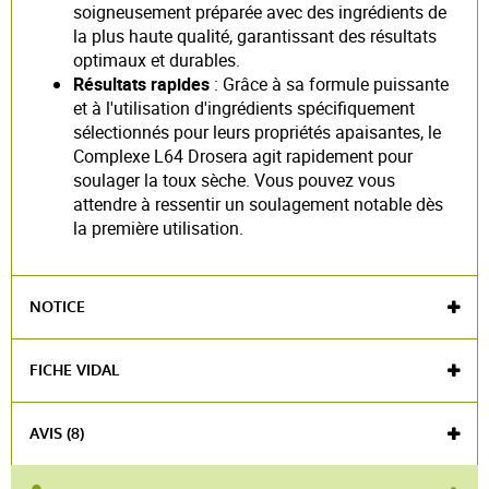
soigneusement préparée avec des ingrédients de
la plus haute qualité, garantissant des résultats
optimaux et durables.
Résultats rapides
: Grâce à sa formule puissante
et à l'utilisation d'ingrédients spécifiquement
sélectionnés pour leurs propriétés apaisantes, le
Complexe L64 Drosera agit rapidement pour
soulager la toux sèche. Vous pouvez vous
attendre à ressentir un soulagement notable dès
la première utilisation.
NOTICE
Pharmacovigilance
Déclarer un ou des effet(s)
FICHE VIDAL
indésirable(s) lié(s) à l'utilisation d'un médicament
VIDAL DE LA FAMILLE
Télécharger la notice PDF
AVIS (8)
NOTICE
DROSERA COMPLEXE No 64