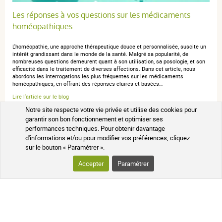
Si vous oubliez de prendre DROSERA COMPLEXE N°64,
Consultez l'article : Goutte
Les réponses à vos questions sur les médicaments
solution buvable en gouttes :
homéopathiques
homéopathie
Ne prenez pas de dose double pour compenser la dose
L'homéopathie, une approche thérapeutique douce et personnalisée, suscite un
que vous avez oublié de prendre.
Mode de traitement fondé sur deux principes :
intérêt grandissant dans le monde de la santé. Malgré sa popularité, de
nombreuses questions demeurent quant à son utilisation, sa posologie, et son
l'usage de substances douées d'effets semblables
Si vous arrêtez de prendre DROSERA COMPLEXE N°64,
efficacité dans le traitement de diverses affections. Dans cet article, nous
aux symptômes de la maladie qu'elles sont
abordons les interrogations les plus fréquentes sur les médicaments
solution buvable en gouttes:
homéopathiques, en offrant des réponses claires et basées…
destinées à combattre, et la dilution infinitésimale
Sans objet.
de ces substances.
Lire l'article sur le blog
Notre site respecte votre vie privée et utilise des cookies pour
4. QUELS SONT LES EFFETS INDESIRABLES
Consultez les articles : Les médicaments
garantir son bon fonctionnement et optimiser ses
CONSEILS SANTÉ AU NATUREL
EVENTUELS ?
d'homéopathie
performances techniques. Pour obtenir davantage
d'informations et/ou pour modifier vos préférences, cliquez
Comme tous les médicaments, ce médicament peut
sur le bouton « Paramétrer ».
otite
provoquer des effets indésirables, mais ils ne
Accepter
Paramétrer
Inflammation ou infection de l'oreille. L'otite
surviennent pas systématiquement chez tout le monde.
COMMANDER LA SÉLECTION DE PRODUITS SOUVENT
externe ne concerne que le conduit auditif. L'otite
ACHETÉS PAR NOS CLIENTS
Déclaration des effets secondaires
moyenne aiguë et l'otite séreuse chronique
touchent la partie de l'oreille située derrière le
Si vous ressentez un quelconque effet indésirable,
tympan (oreille moyenne).
parlez-en à votre médecin ou votre pharmacien. Ceci