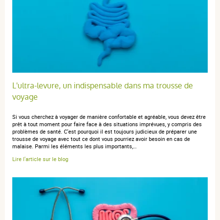
peut être que positive. A suivre
anonymous a.
publié le 27 août 2021 suite à une commande du
17 août 2021
5 / 5
L'ultra-levure, un indispensable dans ma trousse de
voyage
produit positif
Si vous cherchez à voyager de manière confortable et agréable, vous devez être
prêt à tout moment pour faire face à des situations imprévues, y compris des
problèmes de santé. C'est pourquoi il est toujours judicieux de préparer une
trousse de voyage avec tout ce dont vous pourriez avoir besoin en cas de
malaise. Parmi les éléments les plus importants,…
anonymous a.
publié le 07 novembre 2019 suite à une commande
Lire l'article sur le blog
du 24 octobre 2019
5 / 5
Excellent produit