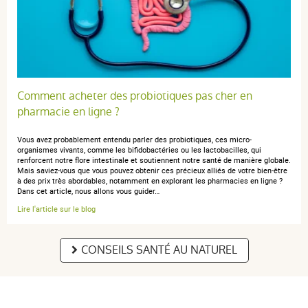
anonymous a.
publié le 11 avril 2019 suite à une commande du 01
avril 2019
5 / 5
Comment acheter des probiotiques pas cher en
pharmacie en ligne ?
Je ne pars plus en voyage dans les pays à risque de
tourista sans ce produit.
Vous avez probablement entendu parler des probiotiques, ces micro-
organismes vivants, comme les bifidobactéries ou les lactobacilles, qui
renforcent notre flore intestinale et soutiennent notre santé de manière globale.
Mais saviez-vous que vous pouvez obtenir ces précieux alliés de votre bien-être
à des prix très abordables, notamment en explorant les pharmacies en ligne ?
Dans cet article, nous allons vous guider…
anonymous a.
publié le 25 avril 2018 suite à une commande du 17
Lire l'article sur le blog
avril 2018
5 / 5
CONSEILS SANTÉ AU NATUREL
Je n’en parle pas