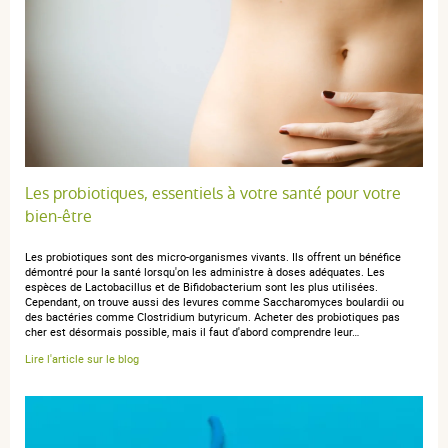
Trier l'affichage des avis
anonymous a.
publié le 06 août 2024 suite à une commande du
27 juillet 2024
5 / 5
Les probiotiques, essentiels à votre santé pour votre
bien-être
Utile
Les probiotiques sont des micro-organismes vivants. Ils offrent un bénéfice
démontré pour la santé lorsqu'on les administre à doses adéquates. Les
espèces de Lactobacillus et de Bifidobacterium sont les plus utilisées.
Cependant, on trouve aussi des levures comme Saccharomyces boulardii ou
des bactéries comme Clostridium butyricum. Acheter des probiotiques pas
anonymous a.
publié le 04 octobre 2023 suite à une commande
cher est désormais possible, mais il faut d'abord comprendre leur…
du 22 septembre 2023
Lire l'article sur le blog
5 / 5
Pas encore testé mais je pense que son utilisation ne