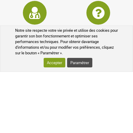
Pharmaciens experts
Questions fréquentes
Notre site respecte votre vie privée et utilise des cookies pour
garantir son bon fonctionnement et optimiser ses
performances techniques. Pour obtenir davantage
d'informations et/ou pour modifier vos préférences, cliquez
sur le bouton « Paramétrer ».
Accepter
Paramétrer
Données cryptées
Programme de parrainage
Programme fidélité
Médicaments sans ordonnance