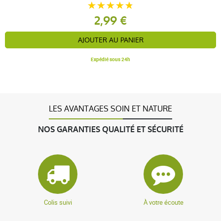
anonymous a.
publié le 19 septembre 2017 suite à une
2,99 €
commande du 14 septembre 2017
5 / 5
AJOUTER AU PANIER
Expédié sous 24h
Donne du confort
LES AVANTAGES SOIN ET NATURE
anonymous a.
publié le 15 juin 2016 suite à une commande du 20
mai 2016
NOS GARANTIES QUALITÉ ET SÉCURITÉ
4 / 5
pas pour moi
Colis suivi
À votre écoute
AFFICHER PLUS D'AVIS