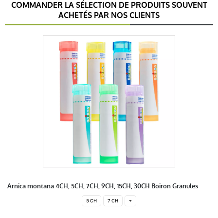
COMMANDER LA SÉLECTION DE PRODUITS SOUVENT
ACHETÉS PAR NOS CLIENTS
anonymous a.
publié le 16 décembre 2017 suite à une commande
du 22 novembre 2017
5 / 5
Correpond à mon besoin
anonymous a.
publié le 24 septembre 2017 suite à une
commande du 31 août 2017
5 / 5
Conseillé par mon médecin. Effets à voir avec le temps
Arnica montana 4CH, 5CH, 7CH, 9CH, 15CH, 30CH Boiron Granules
5 CH
7 CH
+