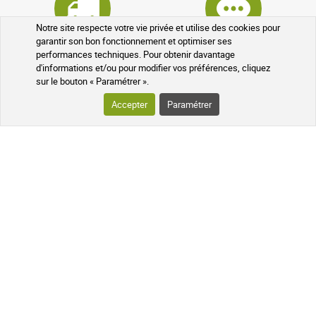
Notre site respecte votre vie privée et utilise des cookies pour
garantir son bon fonctionnement et optimiser ses
Colis suivi
À votre écoute
performances techniques. Pour obtenir davantage
d'informations et/ou pour modifier vos préférences, cliquez
sur le bouton « Paramétrer ».
Accepter
Paramétrer
Pharmaciens experts
Questions fréquentes
Données cryptées
Programme de parrainage