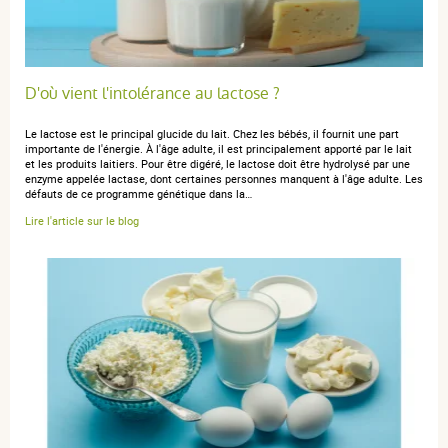
1 étoile
0
Trier l'affichage des avis
D'où vient l'intolérance au lactose ?
Le lactose est le principal glucide du lait. Chez les bébés, il fournit une part
importante de l'énergie. À l'âge adulte, il est principalement apporté par le lait
et les produits laitiers. Pour être digéré, le lactose doit être hydrolysé par une
anonymous anonymous.
publié le 23 juillet 2025 suite à une
enzyme appelée lactase, dont certaines personnes manquent à l'âge adulte. Les
commande du 02 juillet 2025
défauts de ce programme génétique dans la…
5 / 5
Lire l'article sur le blog
Muito bom.