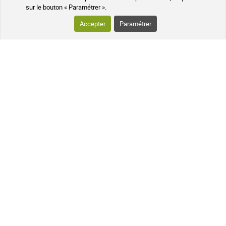
sur le bouton « Paramétrer ».
SUIVEZ-NOUS SUR LES RÉSEAUX
Accepter
Paramétrer
Suivez l'actualité de notre pharmacie
en ligne et recevez en exclusivité nos
promotions, des informations sur les
nouveautés et nos conseils santé au
naturel !
PHARMACIE DE MAILLOLES
124 avenue Victor Dalbiez 66000
PERPIGNAN
Contactez-nous
du Lundi au
Vendredi
par téléphone le matin de
9h à 12h30
+33 4 68 54 62 31
Une question ? Utilisez notre formulaire de
contact