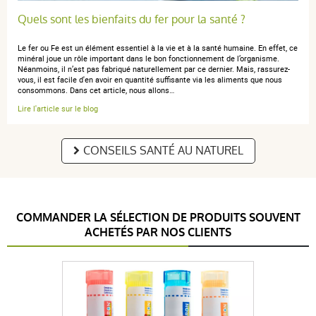
Quels sont les bienfaits du fer pour la santé ?
Le fer ou Fe est un élément essentiel à la vie et à la santé humaine. En effet, ce
minéral joue un rôle important dans le bon fonctionnement de l’organisme.
Néanmoins, il n’est pas fabriqué naturellement par ce dernier. Mais, rassurez-
anonymous a.
publié le 17 mars 2023 suite à une commande du
vous, il est facile d'en avoir en quantité suffisante via les aliments que nous
05 mars 2023
consommons. Dans cet article, nous allons…
5 / 5
Lire l'article sur le blog
Bien
CONSEILS SANTÉ AU NATUREL
anonymous a.
COMMANDER LA SÉLECTION DE PRODUITS SOUVENT
publié le 15 mai 2020 suite à une commande du 04
ACHETÉS PAR NOS CLIENTS
mai 2020
5 / 5
produit conforme et que je commande à chaque fois.