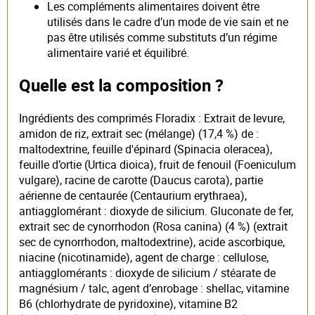
Les compléments alimentaires doivent être
utilisés dans le cadre d’un mode de vie sain et ne
pas être utilisés comme substituts d’un régime
alimentaire varié et équilibré.
Quelle est la composition ?
Ingrédients des comprimés Floradix : Extrait de levure,
amidon de riz, extrait sec (mélange) (17,4 %) de :
maltodextrine, feuille d'épinard (Spinacia oleracea),
feuille d’ortie (Urtica dioica), fruit de fenouil (Foeniculum
vulgare), racine de carotte (Daucus carota), partie
aérienne de centaurée (Centaurium erythraea),
antiagglomérant : dioxyde de silicium. Gluconate de fer,
extrait sec de cynorrhodon (Rosa canina) (4 %) (extrait
sec de cynorrhodon, maltodextrine), acide ascorbique,
niacine (nicotinamide), agent de charge : cellulose,
antiagglomérants : dioxyde de silicium / stéarate de
magnésium / talc, agent d’enrobage : shellac, vitamine
B6 (chlorhydrate de pyridoxine), vitamine B2