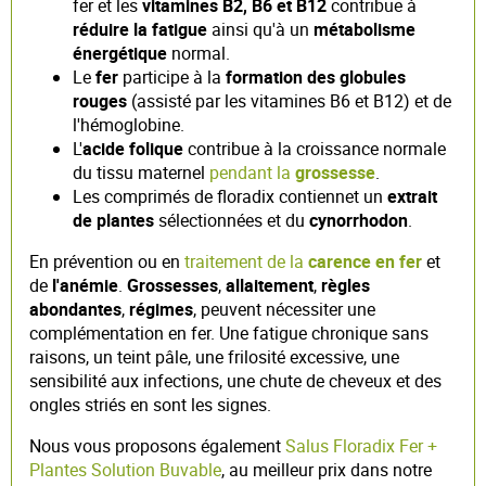
fer et les
vitamines B2, B6 et B12
contribue à
réduire la fatigue
ainsi qu'à un
métabolisme
énergétique
normal.
Le
fer
participe à la
formation des globules
rouges
(assisté par les vitamines B6 et B12) et de
l'hémoglobine.
L'
acide folique
contribue à la croissance normale
du tissu maternel
pendant la
grossesse
.
Les comprimés de floradix contiennet un
extrait
de plantes
sélectionnées et du
cynorrhodon
.
En prévention ou en
traitement de la
carence en fer
et
de
l'anémie
.
Grossesses
,
allaitement
,
règles
abondantes
,
régimes
, peuvent nécessiter une
complémentation en fer. Une fatigue chronique sans
raisons, un teint pâle, une frilosité excessive, une
sensibilité aux infections, une chute de cheveux et des
ongles striés en sont les signes.
Nous vous proposons également
Salus Floradix Fer +
Plantes Solution Buvable
, au meilleur prix dans notre