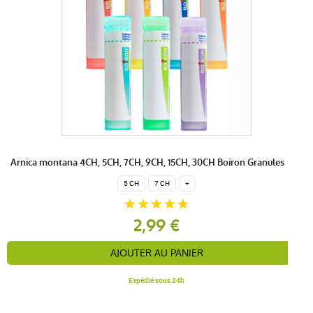
anonymous a.
publié le 08 juin 2018 suite à une commande du 05
juin 2018
5 / 5
Produit très bien et alternatif aux cures de fer préscrites
par le médecin.
Arnica montana 4CH, 5CH, 7CH, 9CH, 15CH, 30CH Boiron Granules
5 CH
7 CH
+
2,99 €
AJOUTER AU PANIER
Expédié sous 24h