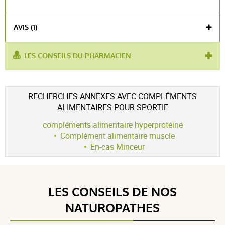
AVIS (1)
LES CONSEILS DU PHARMACIEN
utilisé
régime hyper-protéiné
,
chocolat
,
boisson
,
prise
pour :
de masse musculaire
,
substitut de repas
Voir l'attestation de confiance
RECHERCHES ANNEXES AVEC COMPLÉMENTS
Avis soumis à un contrôle
ALIMENTAIRES POUR SPORTIF
5 / 5
compléments alimentaire hyperprotéiné
Complément alimentaire muscle
En-cas Minceur
(1Avis)
5 étoiles
1
LES CONSEILS DE NOS
4 étoiles
0
3 étoiles
0
NATUROPATHES
2 étoiles
0
1 étoile
0