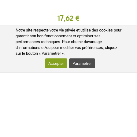
17,62 €
AJOUTER AU PANIER
Notre site respecte votre vie privée et utilise des cookies pour
garantir son bon fonctionnement et optimiser ses
performances techniques. Pour obtenir davantage
Expédié sous 24h
d'informations et/ou pour modifier vos préférences, cliquez
sur le bouton « Paramétrer ».
Accepter
Paramétrer
LES AVANTAGES SOIN ET NATURE
NOS GARANTIES QUALITÉ ET SÉCURITÉ
Colis suivi
À votre écoute