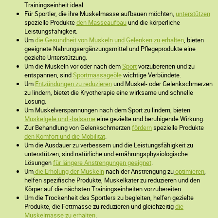
Trainingseinheit ideal.
Für Sportler, die ihre Muskelmasse aufbauen möchten,
unterstützen
spezielle Produkte
den Masseaufbau
und die körperliche
Leistungsfähigkeit.
Um
die Gesundheit von Muskeln und Gelenken zu erhalten
, bieten
geeignete Nahrungsergänzungsmittel und Pflegeprodukte eine
gezielte Unterstützung.
Um die Muskeln vor oder nach dem
Sport
vorzubereiten und zu
entspannen, sind
Sportmassageöle
wichtige Verbündete.
Um
Entzündungen zu reduzieren
und Muskel- oder Gelenkschmerzen
zu lindern, bietet die Kryotherapie eine wirksame und schnelle
Lösung.
Um Muskelverspannungen nach dem Sport zu lindern, bieten
Muskelgele und -balsame
eine gezielte und beruhigende Wirkung.
Zur Behandlung von Gelenkschmerzen
fördern
spezielle Produkte
den Komfort und die Mobilität
.
Um die Ausdauer zu verbessern und die Leistungsfähigkeit zu
unterstützen, sind natürliche und ernährungsphysiologische
Lösungen
für längere Anstrengungen geeignet
.
Um
die Erholung der Muskeln
nach der Anstrengung zu
optimieren
,
helfen spezifische Produkte, Muskelkater zu reduzieren und den
Körper auf die nächsten Trainingseinheiten vorzubereiten.
Um die Trockenheit des Sportlers zu begleiten, helfen gezielte
Produkte, die Fettmasse zu reduzieren und gleichzeitig
die
Muskelmasse zu erhalten
.