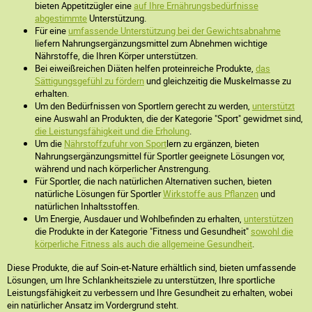
bieten Appetitzügler eine
auf Ihre Ernährungsbedürfnisse
abgestimmte
Unterstützung.
Für eine
umfassende Unterstützung bei der Gewichtsabnahme
liefern Nahrungsergänzungsmittel zum Abnehmen wichtige
Nährstoffe, die Ihren Körper unterstützen.
Bei eiweißreichen Diäten helfen proteinreiche Produkte,
das
Sättigungsgefühl zu fördern
und gleichzeitig die Muskelmasse zu
erhalten.
Um den Bedürfnissen von Sportlern gerecht zu werden,
unterstützt
eine Auswahl an Produkten, die der Kategorie "Sport" gewidmet sind,
die Leistungsfähigkeit und die Erholung
.
Um die
Nährstoffzufuhr von Sport
lern zu ergänzen, bieten
Nahrungsergänzungsmittel für Sportler geeignete Lösungen vor,
während und nach körperlicher Anstrengung.
Für Sportler, die nach natürlichen Alternativen suchen, bieten
natürliche Lösungen für Sportler
Wirkstoffe aus Pflanzen
und
natürlichen Inhaltsstoffen.
Um Energie, Ausdauer und Wohlbefinden zu erhalten,
unterstützen
die Produkte in der Kategorie "Fitness und Gesundheit"
sowohl die
körperliche Fitness als auch die allgemeine Gesundheit
.
Diese Produkte, die auf Soin-et-Nature erhältlich sind, bieten umfassende
Lösungen, um Ihre Schlankheitsziele zu unterstützen, Ihre sportliche
Leistungsfähigkeit zu verbessern und Ihre Gesundheit zu erhalten, wobei
ein natürlicher Ansatz im Vordergrund steht.