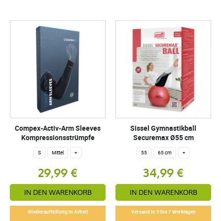
Compex-Activ-Arm Sleeves
Sissel Gymnastikball
Kompressionsstrümpfe
Securemax Ø55 cm
S
Mittel
+
55
65 cm
+
29,99 €
34,99 €
IN DEN WARENKORB
IN DEN WARENKORB
Wiederauffüllung in Arbeit
Versand in 5 bis 7 Werktagen