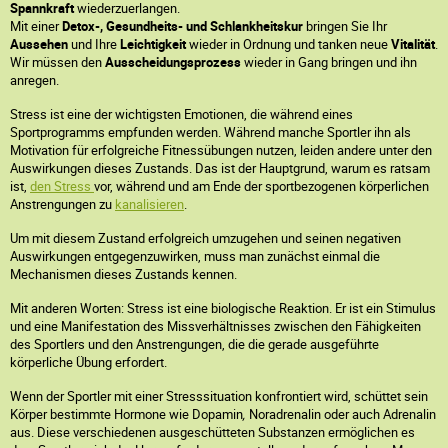
Spannkraft
wiederzuerlangen.
Mit einer
Detox-, Gesundheits- und Schlankheitskur
bringen Sie Ihr
Aussehen
und Ihre
Leichtigkeit
wieder in Ordnung und tanken neue
Vitalität
.
Wir müssen den
Ausscheidungsprozess
wieder in Gang bringen und ihn
anregen.
Stress ist eine der wichtigsten Emotionen, die während eines
Sportprogramms empfunden werden. Während manche Sportler ihn als
Motivation für erfolgreiche Fitnessübungen nutzen, leiden andere unter den
Auswirkungen dieses Zustands. Das ist der Hauptgrund, warum es ratsam
ist,
den Stress
vor, während und am Ende der sportbezogenen körperlichen
Anstrengungen zu
kanalisieren
.
Um mit diesem Zustand erfolgreich umzugehen und seinen negativen
Auswirkungen entgegenzuwirken, muss man zunächst einmal die
Mechanismen dieses Zustands kennen.
Mit anderen Worten: Stress ist eine biologische Reaktion. Er ist ein Stimulus
und eine Manifestation des Missverhältnisses zwischen den Fähigkeiten
des Sportlers und den Anstrengungen, die die gerade ausgeführte
körperliche Übung erfordert.
Wenn der Sportler mit einer Stresssituation konfrontiert wird, schüttet sein
Körper bestimmte Hormone wie Dopamin
,
Noradrenalin oder auch Adrenalin
aus. Diese verschiedenen ausgeschütteten Substanzen ermöglichen es