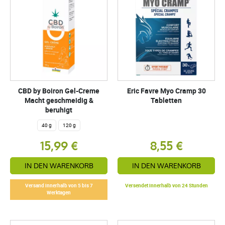
CBD by Boiron Gel-Creme
Eric Favre Myo Cramp 30
Macht geschmeidig &
Tabletten
beruhigt
40 g
120 g
15,99 €
8,55 €
IN DEN WARENKORB
IN DEN WARENKORB
Versand innerhalb von 5 bis 7
Versendet innerhalb von 24 Stunden
Werktagen