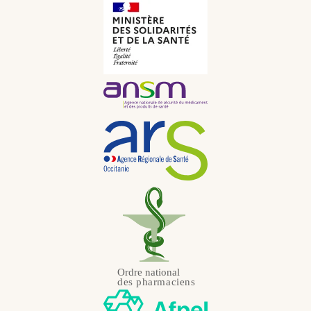
Russisch
JPY
Niederländisch
KRW
Portugiesisch