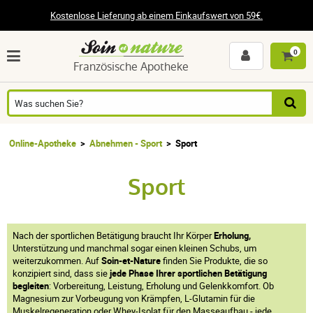
Kostenlose Lieferung ab einem Einkaufswert von 59€.
0
Französische Apotheke
Online-Apotheke
Abnehmen - Sport
Sport
Sport
Nach der sportlichen Betätigung braucht Ihr Körper
Erholung,
Unterstützung und manchmal sogar einen kleinen Schubs, um
weiterzukommen. Auf
Soin-et-Nature
finden Sie Produkte, die so
konzipiert sind, dass sie
jede Phase Ihrer sportlichen Betätigung
begleiten
: Vorbereitung, Leistung, Erholung und Gelenkkomfort. Ob
Magnesium zur Vorbeugung von Krämpfen, L-Glutamin für die
Muskelregeneration oder Whey-Isolat für den Masseaufbau - jede