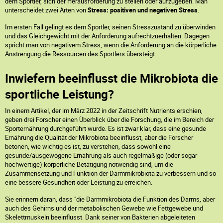
dem Sportler, sich der Herausforderung zu stellen oder aufzugeben. Man
unterscheidet zwei Arten von
Stress: positiven und negativen Stress
.
Im ersten Fall gelingt es dem Sportler, seinen Stresszustand zu überwinden
und das Gleichgewicht mit der Anforderung aufrechtzuerhalten. Dagegen
spricht man von negativem Stress, wenn die Anforderung an die körperliche
Anstrengung die Ressourcen des Sportlers übersteigt.
Inwiefern beeinflusst die Mikrobiota die
sportliche Leistung?
In einem Artikel, der im März 2022 in der Zeitschrift Nutrients erschien,
geben drei Forscher einen Überblick über die Forschung, die im Bereich der
Sporternährung durchgeführt wurde. Es ist zwar klar, dass eine gesunde
Ernährung die Qualität der Mikrobiota beeinflusst, aber die Forscher
betonen, wie wichtig es ist, zu verstehen, dass sowohl eine
gesunde/ausgewogene Ernährung als auch regelmäßige (oder sogar
hochwertige) körperliche Betätigung notwendig sind, um die
Zusammensetzung und Funktion der Darmmikrobiota zu verbessern und so
eine bessere Gesundheit oder Leistung zu erreichen.
Sie erinnern daran, dass "die Darmmikrobiota die Funktion des Darms, aber
auch des Gehirns und der metabolischen Gewebe wie Fettgewebe und
Skelettmuskeln beeinflusst. Dank seiner von Bakterien abgeleiteten