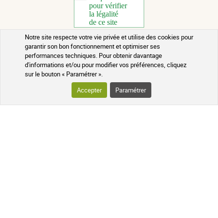
Notre site respecte votre vie privée et utilise des cookies pour
garantir son bon fonctionnement et optimiser ses
Copyright 2026 - Tous droits réservés
performances techniques. Pour obtenir davantage
d'informations et/ou pour modifier vos préférences, cliquez
Conseils santé au naturel
sur le bouton « Paramétrer ».
Mentions légales
Accepter
Paramétrer
Contact
Conditions générales de vente
Rappels de lots
Crédits
Qui sommes-nous ?
Mis à jour le 06/08/2026