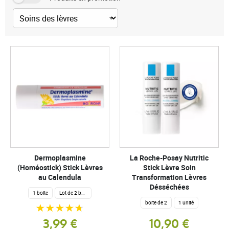
Dermoplasmine
La Roche-Posay Nutritic
(Homéostick) Stick Lèvres
Stick Lèvre Soin
au Calendula
Transformation Lèvres
Désséchées
1 boite
Lot de 2 boites
boite de 2
1 unité
3,99 €
10,90 €