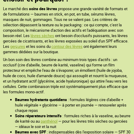
Le marché des
soins des lèvres
propose une grande variété de formats et
de formulations — baumes en stick, en pot, en tube, sérums lèvres,
masques de nuit, gommages. Tous ne se valent pas. Les critères de
sélection dépassent la texture ou le packaging : ce qui compte, c'est la
composition, le mécanisme d'action des actifs et l'adéquation avec son
besoin réel. Les
lèvres sèches
ont besoin d'occlusifs puissants, les lèvres
gercées de cicatrisants, et les lèvres exposées au soleil d'un SPF efficace.
Les
gerçures
et les soins du
contour des lèvres
ont également leurs
gammes dédiées sur la boutique.
Un bon soin des lèvres combine au minimum trois types d'actifs : un
occlusif (cire d'abeille, beurre de karité, vaseline) qui forme un film
protecteur et empêche l'eau de s'évaporer, un émollient (huile de jojoba,
huile de coco, huile d'amande douce) qui assouplit et nourrit la muqueuse,
et un hydratant actif (glycérine, acide hyaluronique) qui attire l'eau vers les
cellules. Cette combinaison triple est systématiquement plus efficace que
les formules mono-actif.
Baumes hydratants quotidiens
: formules légères cire d'abeille +
huile végétale + glycérine — à porter en journée — renouveler après
chaque repas
Soins réparateurs intensifs
: formules riches à la vaseline, au beurre
de karité ou au
panthénol
— pour les lèvres très sèches ou gercées
— idéaux le soir et la nuit
Baumes avec SPF
: indispensables dès l'exposition solaire — SPF 30