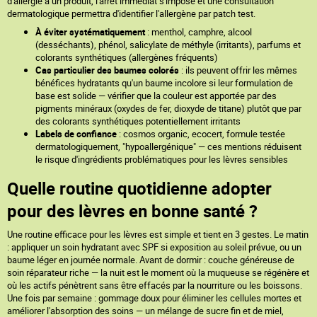
d'allergie à un produit, l'arrêt immédiat s'impose et une consultation
dermatologique permettra d'identifier l'allergène par patch test.
À éviter systématiquement
: menthol, camphre, alcool
(desséchants), phénol, salicylate de méthyle (irritants), parfums et
colorants synthétiques (allergènes fréquents)
Cas particulier des baumes colorés
: ils peuvent offrir les mêmes
bénéfices hydratants qu'un baume incolore si leur formulation de
base est solide — vérifier que la couleur est apportée par des
pigments minéraux (oxydes de fer, dioxyde de titane) plutôt que par
des colorants synthétiques potentiellement irritants
Labels de confiance
: cosmos organic, ecocert, formule testée
dermatologiquement, "hypoallergénique" — ces mentions réduisent
le risque d'ingrédients problématiques pour les lèvres sensibles
Quelle routine quotidienne adopter
pour des lèvres en bonne santé ?
Une routine efficace pour les lèvres est simple et tient en 3 gestes. Le matin
: appliquer un soin hydratant avec SPF si exposition au soleil prévue, ou un
baume léger en journée normale. Avant de dormir : couche généreuse de
soin réparateur riche — la nuit est le moment où la muqueuse se régénère et
où les actifs pénètrent sans être effacés par la nourriture ou les boissons.
Une fois par semaine : gommage doux pour éliminer les cellules mortes et
améliorer l'absorption des soins — un mélange de sucre fin et de miel,