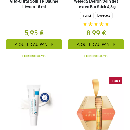
Vita-Citral Soin TR Baume
Weleda Everon Soin des
Lèvres 15 ml
Lèvres Bio Stick 4,8 g
1 unité
boite de 2
5,95 €
8,99 €
AJOUTER AU PANIER
AJOUTER AU PANIER
Expédié sous 24h
Expédié sous 24h
-1,50 €