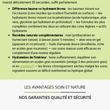
massé délicatement 30 secondes, suffit parfaitement.
Différence baume vs hydratant lèvres
: les baumes misent sur
l'occlusion (cires lourdes qui scellent l'humidité en surface) — les
hydratants lèvres misent sur la pénétration (acide hyaluronique, aloe
vera, glycérine qui hydratent en profondeur) — les formules les plus
complètes combinent les deux en utilisant des cires légères + actifs
hydratants
Remèdes naturels complémentaires
: miel (antibactérien et
humectant naturel, à laisser poser 5 minutes) — aloe vera en gel
(apaisant et cicatrisant) — huile d'amande douce (émolliente, riche
en acides gras insaturés) — ces soins maison sont efficaces en
complément d'une routine régulière
Hydratation de l'intérieur
: boire suffisamment, équilibrer son
alimentation en acides gras essentiels (oméga-3 des poissons gras)
et en
vitamine E
— les lèvres chroniquement sèches malgré les soins
signalent souvent un déficit nutritionnel ou hydrique global
LES AVANTAGES SOIN ET NATURE
NOS GARANTIES QUALITÉ ET SÉCURITÉ