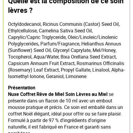
Quelle est la composition de ce soin
lèvres ?
Octyldodecanol, Ricinus Communis (Castor) Seed Oil,
Ethylcellulose, Camelina Sativa Seed Oil,
Caprylic/Capric Triglyceride, Oleic/Linoleic/Linolenic
Polyglycerides, Parfum/Fragrance, Helianthus Annuus
(Sunflower) Seed Oil, Glyceryl Caprylate, Mel/Honey,
Tocopherol, Aqua/Water, Bixa Orellana Seed Extract,
Capsicum Annuum Fruit Extract, Rosmarinus Officinalis
(Rosemary) Leaf Extract, Propyl Gallate, Linalool, Alpha-
Isomethyl Ionone, Geraniol, Limonene.
Présentation
Nuxe Coffret Rêve de Miel Soin Lèvres au Miel
se
présente dans un flacon de 10 ml avec un embout
mousse pratique et précis. Ce soin est emballé dans un
coffret Noël élégant, idéal pour offrir ou se faire plaisir.
Formulé à partir de 97 % d'ingrédients d'origine
naturelle, il est fabriqué en France et garanti sans