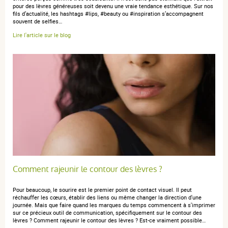
pour des lèvres généreuses soit devenu une vraie tendance esthétique. Sur nos
01 janvier 2023
fils d’actualité, les hashtags #lips, #beauty ou #inspiration s’accompagnent
5 / 5
souvent de selfies…
Lire l'article sur le blog
très bien pour lèvres gercées
anonymous a.
publié le 28 octobre 2017 suite à une commande
du 22 octobre 2017
4 / 5
Efficacité et douceur sont au programme
Comment rajeunir le contour des lèvres ?
Pour beaucoup, le sourire est le premier point de contact visuel. Il peut
réchauffer les cœurs, établir des liens ou même changer la direction d'une
journée. Mais que faire quand les marques du temps commencent à s'imprimer
sur ce précieux outil de communication, spécifiquement sur le contour des
lèvres ? Comment rajeunir le contour des lèvres ? Est-ce vraiment possible…