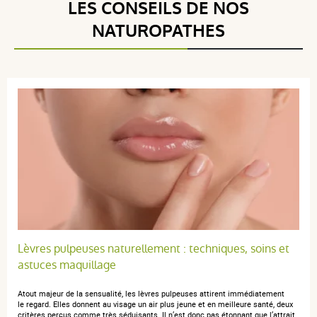
LES CONSEILS DE NOS
4 étoiles
1
3 étoiles
0
NATUROPATHES
2 étoiles
0
1 étoile
0
Trier l'affichage des avis
Shirley-Ann G.
publié le 02 septembre 2025 suite à une
commande du 13 août 2025
5 / 5
Great
Lèvres pulpeuses naturellement : techniques, soins et
astuces maquillage
Atout majeur de la sensualité, les lèvres pulpeuses attirent immédiatement
le regard. Elles donnent au visage un air plus jeune et en meilleure santé, deux
anonymous a.
publié le 17 janvier 2023 suite à une commande du
critères perçus comme très séduisants. Il n’est donc pas étonnant que l’attrait