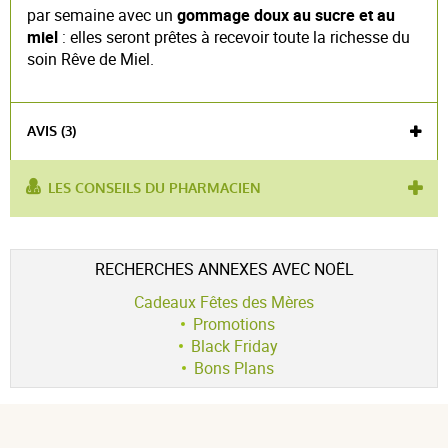
par semaine avec un
gommage doux au sucre et au
miel
: elles seront prêtes à recevoir toute la richesse du
soin Rêve de Miel.
AVIS (3)
LES CONSEILS DU PHARMACIEN
utilisé
soin des lèvres
,
idée cadeau
,
coffret femme
,
pour :
soins des lèvres
Voir l'attestation de confiance
RECHERCHES ANNEXES AVEC NOËL
Avis soumis à un contrôle
Cadeaux Fêtes des Mères
4.7 / 5
Promotions
Black Friday
Bons Plans
(3Avis)
5 étoiles
2