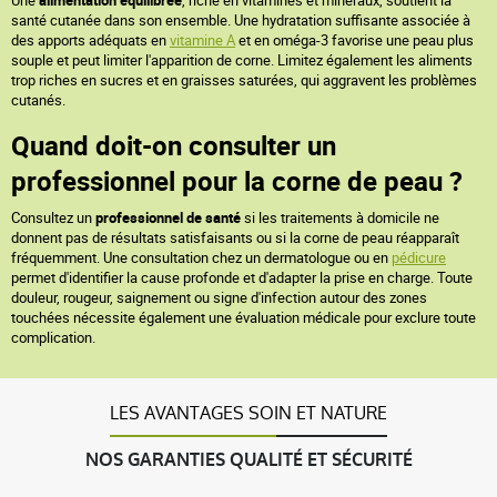
Une
alimentation équilibrée
, riche en vitamines et minéraux, soutient la
santé cutanée dans son ensemble. Une hydratation suffisante associée à
des apports adéquats en
vitamine A
et en oméga-3 favorise une peau plus
souple et peut limiter l'apparition de corne. Limitez également les aliments
trop riches en sucres et en graisses saturées, qui aggravent les problèmes
cutanés.
Quand doit-on consulter un
professionnel pour la corne de peau ?
Consultez un
professionnel de santé
si les traitements à domicile ne
donnent pas de résultats satisfaisants ou si la corne de peau réapparaît
fréquemment. Une consultation chez un dermatologue ou en
pédicure
permet d'identifier la cause profonde et d'adapter la prise en charge. Toute
douleur, rougeur, saignement ou signe d'infection autour des zones
touchées nécessite également une évaluation médicale pour exclure toute
complication.
LES AVANTAGES SOIN ET NATURE
NOS GARANTIES QUALITÉ ET SÉCURITÉ