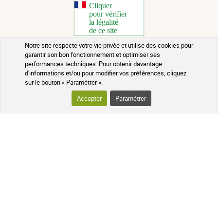
Notre site respecte votre vie privée et utilise des cookies pour
garantir son bon fonctionnement et optimiser ses
Copyright 2026 - Tous droits réservés
performances techniques. Pour obtenir davantage
d'informations et/ou pour modifier vos préférences, cliquez
Conseils santé au naturel
sur le bouton « Paramétrer ».
Mentions légales
Accepter
Paramétrer
Contact
Conditions générales de vente
Rappels de lots
Crédits
Qui sommes-nous ?
Mis à jour le 10/08/2026