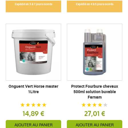
Expédié en 5 à 7 jours ouvrés
Expédié en 4 à 5 jours ouvrés
Onguent Vert Horse master
Protect Fourbure chevaux
1Litre
500ml solution buvable
Farnam
14,89 €
27,01 €
AJOUTER AU PANIER
AJOUTER AU PANIER