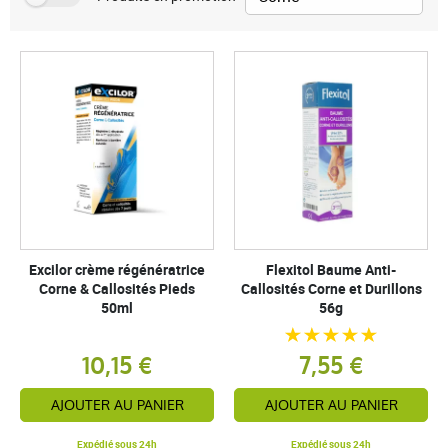
Excilor crème régénératrice
Flexitol Baume Anti-
Corne & Callosités Pieds
Callosités Corne et Durillons
50ml
56g
10,15 €
7,55 €
AJOUTER AU PANIER
AJOUTER AU PANIER
Expédié sous 24h
Expédié sous 24h