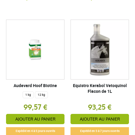
Audevard Hoof Biotine
Equistro Kerabol Vetoquinol
Flacon de 1L
1 kg
12 kg
99,57 €
93,25 €
AJOUTER AU PANIER
AJOUTER AU PANIER
Expédié en 4 à 5 jours ouvrés
Expédié en 5 à 7 jours ouvrés