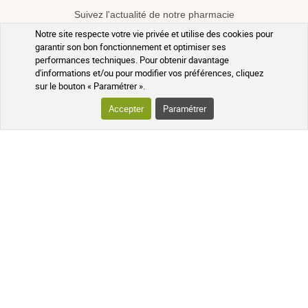
Suivez l'actualité de notre pharmacie
en ligne et recevez en exclusivité nos
Notre site respecte votre vie privée et utilise des cookies pour
promotions, des informations sur les
garantir son bon fonctionnement et optimiser ses
nouveautés et nos conseils santé au
performances techniques. Pour obtenir davantage
naturel !
d'informations et/ou pour modifier vos préférences, cliquez
sur le bouton « Paramétrer ».
Accepter
Paramétrer
PHARMACIE DE MAILLOLES
124 avenue Victor Dalbiez 66000
PERPIGNAN
Contactez-nous
du Lundi au
Vendredi
par téléphone le matin de
9h à 12h30
+33 4 68 54 62 31
Une question ? Utilisez notre formulaire de
contact