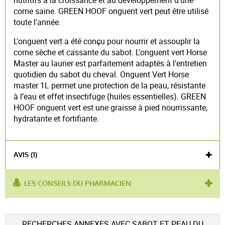
nutritifs à la croissance et au développement d'une
corne saine. GREEN HOOF onguent vert peut être utilisé
toute l'année.
L'onguent vert a été conçu pour nourrir et assouplir la
corne sèche et cassante du sabot. L'onguent vert Horse
Master au laurier est parfaitement adaptés à l'entretien
quotidien du sabot du cheval. Onguent Vert Horse
master 1L permet une protection de la peau, résistante
à l’eau et effet insectifuge (huiles essentielles). GREEN
HOOF onguent vert est une graisse à pied nourrissante,
hydratante et fortifiante.
AVIS (1)
LES CONSEILS DU PHARMACIEN
utilisé pour :
corne
,
sabots
Voir l'attestation de confiance
RECHERCHES ANNEXES AVEC SABOT ET PEAU DU