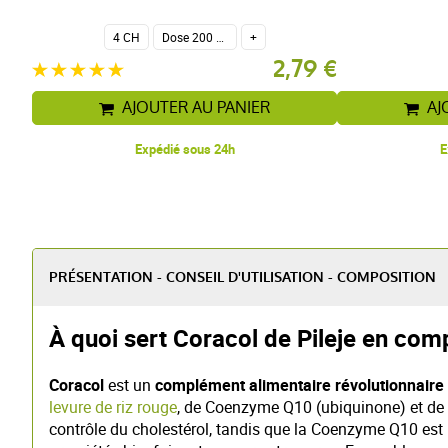
4 CH
Dose 200 globules homéopathiques
+
2,79 €
AJOUTER AU PANIER
AJ
Expédié sous 24h
E
PRÉSENTATION - CONSEIL D'UTILISATION - COMPOSITION
À quoi sert Coracol de Pileje en com
Coracol
est un
complément alimentaire révolutionnaire
levure de riz rouge
, de Coenzyme Q10 (ubiquinone) et de 
contrôle du cholestérol, tandis que la Coenzyme Q10 est u