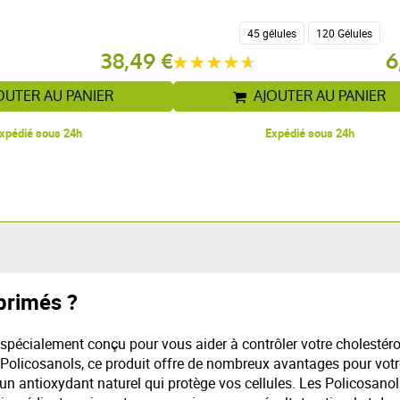
45 gélules
120 Gélules
38,49 €
6
OUTER AU PANIER
AJOUTER AU PANIER
xpédié sous 24h
Expédié sous 24h
primés ?
spécialement conçu pour vous aider à contrôler votre cholestér
Policosanols, ce produit offre de nombreux avantages pour votr
n antioxydant naturel qui protège vos cellules. Les Policosanols