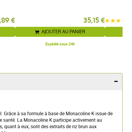
b
,89 €
35,15 €
AJOUTER AU PANIER
Expédié sous 24h
ol. Grâce à sa formule à base de Monacoline K issue de
e santé. La Monacoline K participe activement au
, quant à eux, sont des extraits de riz brun aux