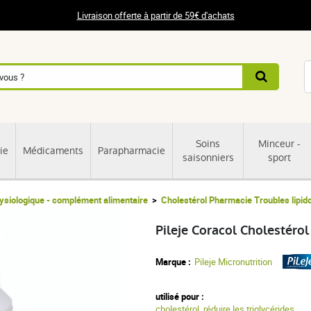
Livraison offerte à partir de 59€ d'achats
Soins
Minceur -
ie
Médicaments
Parapharmacie
saisonniers
sport
ysiologique - complément alimentaire
Cholestérol Pharmacie Troubles lipid
Pileje Coracol Cholestéro
Marque :
Pileje Micronutrition
utilisé pour :
cholestérol
,
réduire les triglycérides