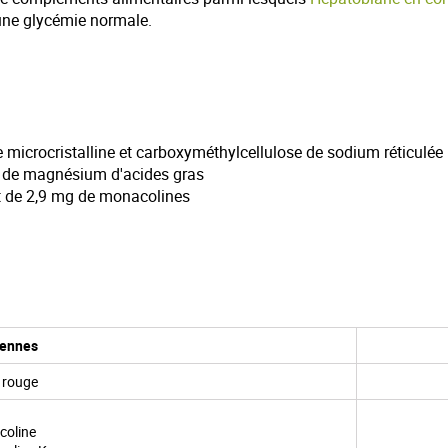
une glycémie normale.
 microcristalline et carboxyméthylcellulose de sodium réticulée
s de magnésium d'acides gras
t de 2,9 mg de monacolines
yennes
z rouge
coline