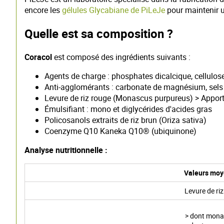
encore les
gélules Glycabiane de PiLeJe
pour maintenir 
Quelle est sa composition ?
Coracol
est composé des ingrédients suivants :
Agents de charge : phosphates dicalcique, cellulose
Anti-agglomérants : carbonate de magnésium, sel
Levure de riz rouge (Monascus purpureus) > Appor
Émulsifiant : mono et diglycérides d'acides gras
Policosanols extraits de riz brun (Oriza sativa)
Coenzyme Q10 Kaneka Q10® (ubiquinone)
Analyse nutritionnelle :
Valeurs mo
Levure de ri
> dont mona