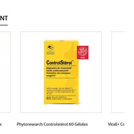
ENT
s
Phytoresearch Controlstérol 60 Gélules
Vitall+ Compl