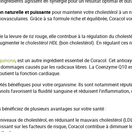
ingrédients agissent en synergie pour un résultat optimal et dur
on naturelle et puissante
pour maintenir votre cholestérol à un ni
diovasculaires. Grâce à sa formule riche et équilibrée, Coracol 
 la levure de riz rouge, elle contribue à la régulation du cholest
augmenter le
cholestérol HDL
(bon cholestérol). En régulant ces 
quinone
, est un autre ingrédient essentiel de Coracol. Cet antiox
e les dommages causés par les radicaux libres. La Coenzyme Q10 e
soutient la fonction cardiaque.
étés bénéfiques pour votre organisme. Ils sont notamment réputés
nols favorisent la fluidité sanguine et réduisent l'inflammation, 
 bénéficiez de plusieurs avantages sur votre santé :
s niveaux de cholestérol, en réduisant le mauvais cholestérol (L
issant sur les facteurs de risque, Coracol contribue à diminuer l