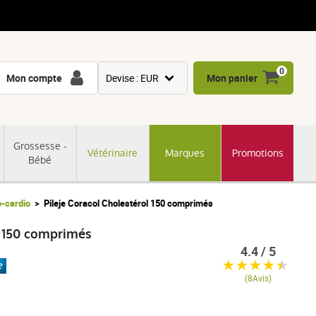
0
Mon compte
Devise : EUR
Mon panier
USD
GBP
Grossesse -
Vétérinaire
Marques
Promotions
CNY
Bébé
CHF
JPY
o-cardio
Pileje Coracol Cholestérol 150 comprimés
KRW
l 150 comprimés
4.4 / 5
(8Avis)