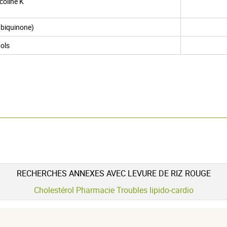
oline K
biquinone)
ols
RECHERCHES ANNEXES AVEC LEVURE DE RIZ ROUGE
Cholestérol Pharmacie Troubles lipido-cardio
5 étoiles
5
4.4 / 5
4 étoiles
1