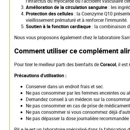
l'infarctus du myocarde ou l'accident vasculaire cér
Amélioration de la circulation sanguine
: les ingré
Protection des cellules
: la Coenzyme Q10 présente 
vieillissement prématuré et à renforcer l'immunité.
Soutien à la fonction cardiaque
: la combinaison de
Nous vous proposons également chez le laboratoire Sant
Comment utiliser ce complément alime
Pour tirer le meilleur parti des bienfaits de
Coracol
, il e
Précautions d'utilisation :
Conserver dans un endroit frais et sec.
Ne pas consommer par les femmes enceintes ou alla
Demandez conseil à un médecin sur la consommatio
Ne pas consommer en cas de prise de médicaments p
Ne pas consommer si vous consommez déjà d'autres 
Ne pas dépasser la dose journalière recommandée 
PiLeJe est un laboratoire spécialisé dans la fabricatio