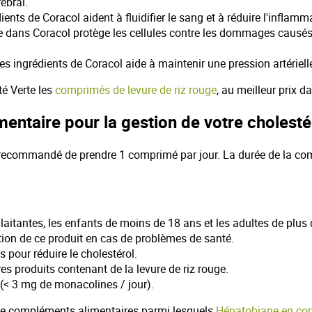
ébral.
dients de Coracol aident à fluidifier le sang et à réduire l'inflam
dans Coracol protège les cellules contre les dommages causés par
s ingrédients de Coracol aide à maintenir une pression artérielle
é Verte les
comprimés de levure de riz rouge
, au meilleur prix 
ntaire pour la gestion de votre cholesté
st recommandé de prendre 1 comprimé par jour. La durée de la co
itantes, les enfants de moins de 18 ans et les adultes de plus 
n de ce produit en cas de problèmes de santé.
our réduire le cholestérol.
produits contenant de la levure de riz rouge.
(< 3 mg de monacolines / jour).
n de compléments alimentaires parmi lesquels
Hépatobiane en co