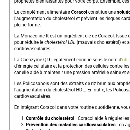
propriétés bienfaisantes pour votre corps. Ensemble, ces 
Le complément alimentaire
Coracol
constitue une
soluti
l'augmentation du cholestérol et prévient les risques car
pleine forme.
La Monacoline K est un ingrédient clé de Coracol. Issue de
pour réduire le
cholestérol LDL
(mauvais cholestérol) et 
cardiovasculaires.
La Coenzyme Q10, également connue sous le nom d'
ubi
d'énergie cellulaire et la protection des cellules contr
car elle aide à maintenir une pression artérielle saine et 
Les Policosanols sont des extraits de riz brun aux propri
l'augmentation du cholestérol HDL. En outre, les Policosa
cardiovasculaires.
En intégrant Coracol dans votre routine quotidienne, vous
Contrôle du cholestérol
: Coracol aide à réguler le
Prévention des maladies cardiovasculaires
: en ag