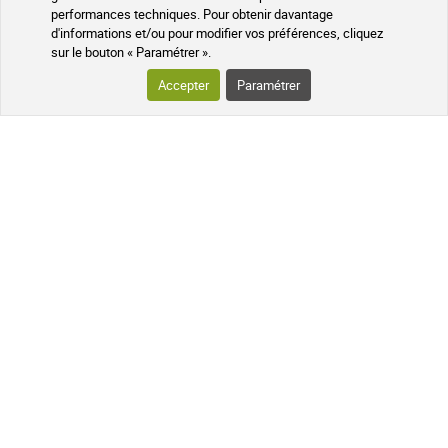
performances techniques. Pour obtenir davantage
d'informations et/ou pour modifier vos préférences, cliquez
sur le bouton « Paramétrer ».
Accepter
Paramétrer
Arnica montana 4CH, 5CH, 7CH, 9CH, 15CH, 30CH Boiron Granules
5 CH
7 CH
+
2,99 €
AJOUTER AU PANIER
Expédié sous 24h
LES AVANTAGES SOIN ET NATURE