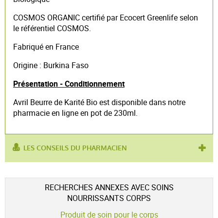
COSMOS ORGANIC certifié par Ecocert Greenlife selon
le référentiel COSMOS.
Fabriqué en France
Origine : Burkina Faso
Présentation - Conditionnement
Avril Beurre de Karité Bio est disponible dans notre
pharmacie en ligne en pot de 230ml.
LES CONSEILS DU PHARMACIEN
produit contient :
Beurre de Karité
utilisé
tatouage
,
soins de la peau
,
réparer les
RECHERCHES ANNEXES AVEC SOINS
pour :
lésions cutanées
NOURRISSANTS CORPS
Produit de soin pour le corps