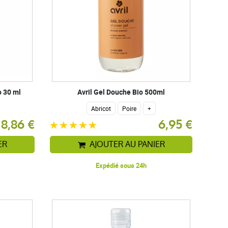
o 30 ml
Avril Gel Douche Bio 500ml
Abricot
Poire
+
8,86 €
6,95 €
ER
AJOUTER AU PANIER
Expédié sous 24h