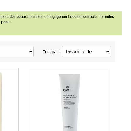
e, respect des peaux sensibles et engagement écoresponsable. Formulés
a peau.
Trier par :