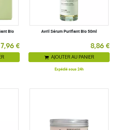
iant Bio
Avril Sérum Purifiant Bio 50ml
7,96 €
8,86 €
ER
AJOUTER AU PANIER
Expédié sous 24h