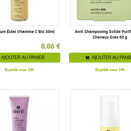
rum Éclat Vitamine C Bio 30ml
Avril Shampooing Solide Purif
Cheveux Gras 60 g
8,86 €
AJOUTER AU PANIER
AJOUTER AU PANI
Expédié sous 24h
Expédié sous 24h