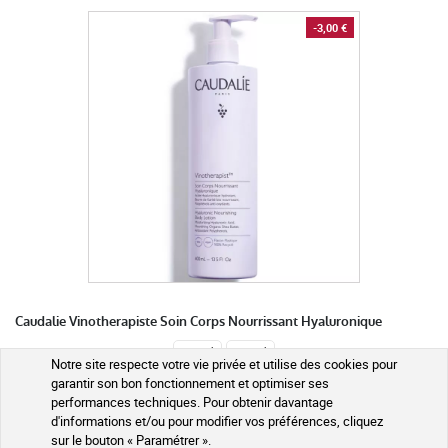
-3,00 €
Caudalie Vinotherapiste Soin Corps Nourrissant Hyaluronique
200 ml
400 ml
Notre site respecte votre vie privée et utilise des cookies pour
garantir son bon fonctionnement et optimiser ses
performances techniques. Pour obtenir davantage
17,90 €
d'informations et/ou pour modifier vos préférences, cliquez
14,90 €
sur le bouton « Paramétrer ».