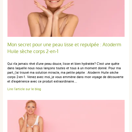
3 étoiles
0
2 étoiles
0
1 étoile
0
Trier l'affichage des avis
Mon secret pour une peau lisse et repulpée : Atoderm
Huile sèche corps 2-en-1
Qui n'a jamais rêvé d'une peau douce, lisse et bien hydratée? C'est une quête
Olivia D.
publié le 26 août 2025 suite à une commande du 04 août
dans laquelle nous nous lançons toutes et tous à un moment donné. Pour ma
part, j'ai trouvé ma solution miracle, ma petite pépite : Atoderm Huile sèche
2025
corps 2-en-1. Venez avec moi, je vous emmène dans mon voyage de découverte
4 / 5
et d'expérience avec ce produit extraordinaire.…
Lire l'article sur le blog
Bien