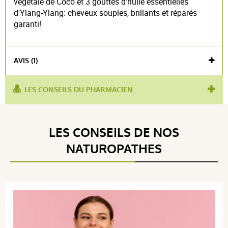
végétale de Coco et 3 gouttes d'huile essentielles
d'Ylang-Ylang: cheveux souples, brillants et réparés
garanti!
AVIS (1)
LES CONSEILS DU PHARMACIEN
utilisé
lèvres gercées
,
cheveux secs
,
tatouage
,
pour :
nutrition intense
Voir l'attestation de confiance
LES CONSEILS DE NOS
Avis soumis à un contrôle
NATUROPATHES
4 / 5
(1Avis)
5 étoiles
0
4 étoiles
1