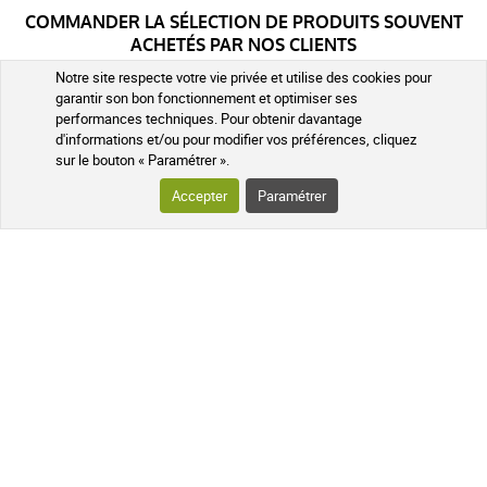
COMMANDER LA SÉLECTION DE PRODUITS SOUVENT
ACHETÉS PAR NOS CLIENTS
Notre site respecte votre vie privée et utilise des cookies pour
garantir son bon fonctionnement et optimiser ses
performances techniques. Pour obtenir davantage
d'informations et/ou pour modifier vos préférences, cliquez
sur le bouton « Paramétrer ».
Accepter
Paramétrer
Rhus Toxicodendron 4CH 5CH 7CH 9CH 15CH 30CH Boiron Granules
Homéopathiques
4 CH
5 CH
+