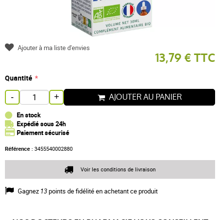
Ajouter à ma liste d'envies
13,79 € TTC
Quantité
AJOUTER AU PANIER
-
+
En stock
Expédié sous 24h
Paiement sécurisé
Référence :
3455540002880
Voir les conditions de livraison
Gagnez
13
points de fidélité en achetant ce produit