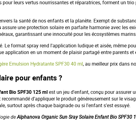
s pour leurs vertus nourrissantes et réparatrices, forment un tri
nvers la santé de nos enfants et la planète. Exempt de substanc
s
assure une protection solaire en parfaite harmonie avec les ex
 minéraux, garantissant une innocuité pour les écosystèmes marins
mé. Le format spray rend l'application ludique et aisée, même pou
ue application en un moment de plaisir partagé entre parents et 
gère Emulsion Hydratante SPF30 40 ml
, au meilleur prix dans n
laire pour enfants ?
fant Bio SPF30 125 ml
est un jeu d'enfant, conçu pour assurer u
st recommandé d'appliquer le produit généreusement sur le visage 
ale, surtout après chaque baignade ou si l'enfant s'est essuyé.
ologie de
Alphanova Organic Sun Sray Solaire Enfant Bio SPF30 