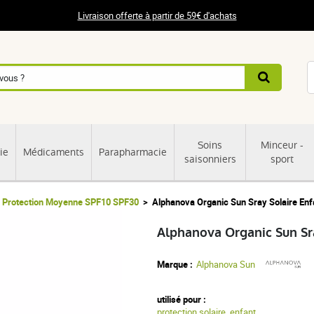
Livraison offerte à partir de 59€ d'achats
Soins
Minceur -
ie
Médicaments
Parapharmacie
saisonniers
sport
Protection Moyenne SPF10 SPF30
Alphanova Organic Sun Sray Solaire Enf
Alphanova Organic Sun Sra
Marque :
Alphanova Sun
utilisé pour :
protection solaire
,
enfant