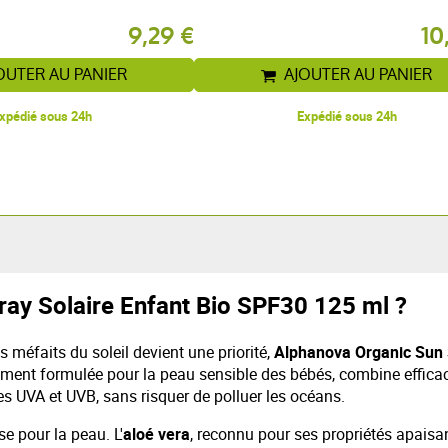
9,29 €
10
OUTER AU PANIER
AJOUTER AU PANIER
xpédié sous 24h
Expédié sous 24h
ray Solaire Enfant Bio SPF30 125 ml ?
 méfaits du soleil devient une priorité,
Alphanova Organic Sun 
uement formulée pour la peau sensible des bébés, combine efficaci
les UVA et UVB, sans risquer de polluer les océans.
e pour la peau. L'
aloé vera
, reconnu pour ses propriétés apaisan