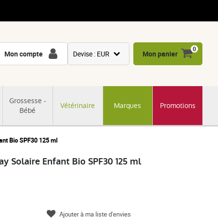
0
Mon compte
Devise : EUR
Mon panier
USD
GBP
Grossesse -
Vétérinaire
Marques
Promotions
CNY
Bébé
CHF
JPY
ant Bio SPF30 125 ml
KRW
y Solaire Enfant Bio SPF30 125 ml
Ajouter à ma liste d'envies