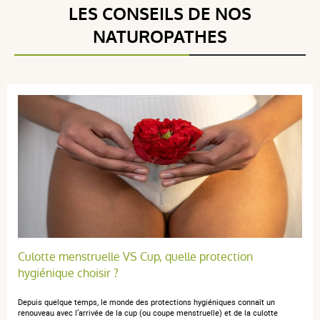
Voir l'attestation de confiance
LES CONSEILS DE NOS
Avis soumis à un contrôle
NATUROPATHES
4 / 5
(1Avis)
5 étoiles
0
4 étoiles
1
3 étoiles
0
2 étoiles
0
1 étoile
0
Trier l'affichage des avis
Culotte menstruelle VS Cup, quelle protection
hygiénique choisir ?
Depuis quelque temps, le monde des protections hygiéniques connaît un
anonymous a.
publié le 21 juillet 2017 suite à une commande du
renouveau avec l’arrivée de la cup (ou coupe menstruelle) et de la culotte