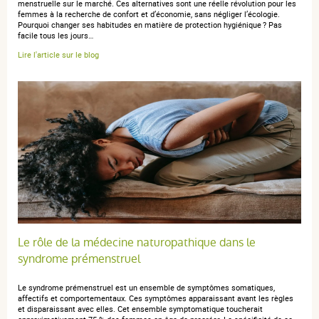
menstruelle sur le marché. Ces alternatives sont une réelle révolution pour les
13 juillet 2017
femmes à la recherche de confort et d’économie, sans négliger l’écologie.
4 / 5
Pourquoi changer ses habitudes en matière de protection hygiénique ? Pas
facile tous les jours…
Lire l'article sur le blog
c'est ok
Le rôle de la médecine naturopathique dans le
syndrome prémenstruel
Le syndrome prémenstruel est un ensemble de symptômes somatiques,
affectifs et comportementaux. Ces symptômes apparaissant avant les règles
et disparaissant avec elles. Cet ensemble symptomatique toucherait