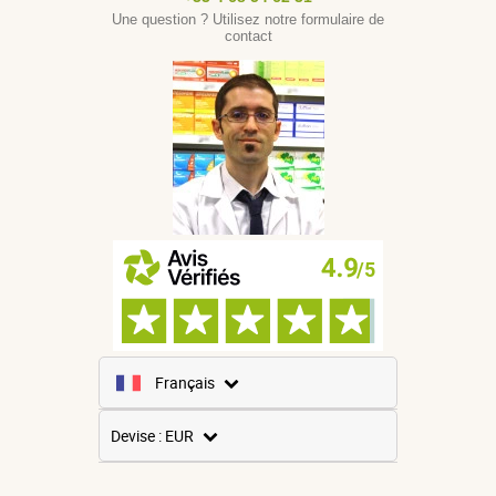
Une question ? Utilisez notre formulaire de
contact
Français
Anglais
Devise : EUR
Espagnol
USD