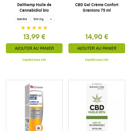
Delihemp Huile de
CBD Gel Crème Confort
Cannabidiol bio
Granions 75 ml
Menthe
500 mg
+
13,99 €
14,90 €
AJOUTER AU PANIER
AJOUTER AU PANIER
Expédié sous 24h
Expédié sous 24h