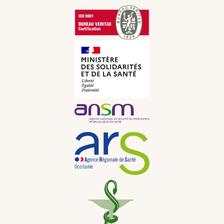
Allemand
GBP
CNY
Italien
CHF
Russe
JPY
Néerlandais
KRW
Portugais