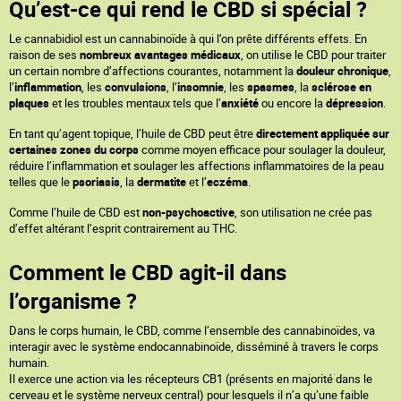
Qu’est-ce qui rend le CBD si spécial ?
Le cannabidiol est un cannabinoïde à qui l’on prête différents effets. En
raison de ses
nombreux avantages médicaux
, on utilise le CBD pour traiter
un certain nombre d’affections courantes, notamment la
douleur chronique
,
l’
inflammation
, les
convulsions
, l’
insomnie
, les
spasmes
, la
sclérose en
plaques
et les troubles mentaux tels que l’
anxiété
ou encore la
dépression
.
En tant qu’agent topique, l’huile de CBD peut être
directement appliquée sur
certaines zones du corps
comme moyen efficace pour soulager la douleur,
réduire l’inflammation et soulager les affections inflammatoires de la peau
telles que le
psoriasis
, la
dermatite
et l’
eczéma
.
Comme l’huile de CBD est
non-psychoactive
, son utilisation ne crée pas
d’effet altérant l’esprit contrairement au THC.
Comment le CBD agit-il dans
l’organisme ?
Dans le corps humain, le CBD, comme l’ensemble des cannabinoïdes, va
interagir avec le système endocannabinoïde, disséminé à travers le corps
humain.
Il exerce une action via les récepteurs CB1 (présents en majorité dans le
cerveau et le système nerveux central) pour lesquels il n’a qu’une faible