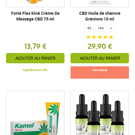
Forté Flex Kiné Crème De
CBD Huile de chanvre
Massage CBD 75 ml
Granions 10 ml
5%
10%
+
13,79 €
29,90 €
AJOUTER AU PANIER
AJOUTER AU PANIER
Expédié sous 24h
Hors stock