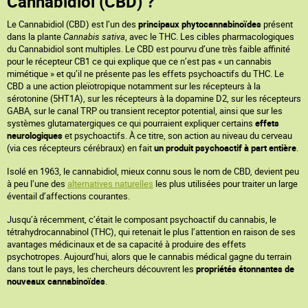
Cannabidiol (CBD) ?
Le Cannabidiol (CBD) est l’un des
principaux phytocannabinoïdes
présent
dans la plante
Cannabis sativa
, avec le THC. Les cibles pharmacologiques
du Cannabidiol sont multiples. Le CBD est pourvu d’une très faible affinité
pour le récepteur CB1 ce qui explique que ce n’est pas « un cannabis
mimétique » et qu’il ne présente pas les effets psychoactifs du THC. Le
CBD a une action pleïotropique notamment sur les récepteurs à la
sérotonine (5HT1A), sur les récepteurs à la dopamine D2, sur les récepteurs
GABA, sur le canal TRP ou transient receptor potential, ainsi que sur les
systèmes glutamatergiques ce qui pourraient expliquer certains
effets
neurologiques
et psychoactifs. À ce titre, son action au niveau du cerveau
(via ces récepteurs cérébraux) en fait
un produit psychoactif à part entière
.
Isolé en 1963, le cannabidiol, mieux connu sous le nom de CBD, devient peu
à peu l’une des
alternatives naturelles
les plus utilisées pour traiter un large
éventail d’affections courantes.
Jusqu’à récemment, c’était le composant psychoactif du cannabis, le
tétrahydrocannabinol (THC), qui retenait le plus l’attention en raison de ses
avantages médicinaux et de sa capacité à produire des effets
psychotropes. Aujourd’hui, alors que le cannabis médical gagne du terrain
dans tout le pays, les chercheurs découvrent les
propriétés étonnantes de
nouveaux cannabinoïdes
.