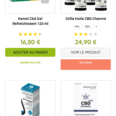
Kamol Cbd Gel
Stilla Huile CBD Chanvre
Rafraîchissant 120 ml
10%
20%
+
16,80 €
24,90 €
AJOUTER AU PANIER
VOIR LE PRODUIT
Expédié sous 24h
Hors stock