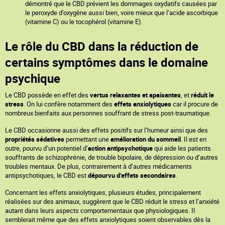
démontré que le CBD prévient les dommages oxydatifs causées par
le peroxyde d’oxygène aussi bien, voire mieux que l’acide ascorbique
(vitamine C) ou le tocophérol (vitamine E).
Le rôle du CBD dans la réduction de
certains symptômes dans le domaine
psychique
Le CBD possède en effet des
vertus relaxantes et apaisantes
, et
réduit le
stress
. On lui confère notamment des
effets anxiolytiques
car il procure de
nombreux bienfaits aux personnes souffrant de stress post-traumatique.
Le CBD occasionne aussi des effets positifs sur l’humeur ainsi que des
propriétés sédatives
permettant une
amélioration du sommeil
. Il est en
outre, pourvu d’un potentiel d’
action antipsychotique
qui aide les patients
souffrants de schizophrénie, de trouble bipolaire, de dépression ou d’autres
troubles mentaux. De plus, contrairement à d’autres médicaments
antipsychotiques, le CBD est
dépourvu d’effets secondaires
.
Concernant les effets anxiolytiques, plusieurs études, principalement
réalisées sur des animaux, suggèrent que le CBD réduit le stress et l’anxiété
autant dans leurs aspects comportementaux que physiologiques. Il
semblerait même que des effets anxiolytiques soient observables dès la