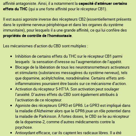
affinité antagoniste. Ainsi, il a notamment la
capacité d’atténuer certains
effets du THC
(qui a une forte affinité pour le récepteur CB1).
Il est aussi agoniste inverse des récepteurs CB2 (essentiellement présents
dans le système nerveux périphérique et dans les organes du système
immunitaire), pour lesquels il a une grande affinité, ce qui lui confère des
propriétés de contrôle de l’homéostasie
.
Les mécanismes d’action du CBD sont multiples :
Inhibition de certains effets du THC sur le récepteur CB1 parmi
lesquels : la sensation d’ivresse ou l’augmentation de l’appétit.
Blocage de la libération de tous les neurotransmetteurs activateurs
et stimulants (substances messagères du système nerveux), tels
que dopamine, acétylcholine, noradrénaline. Certains effets anti-
inflammatoires pourraient être basés sur ce mécanisme d’action.
Activation du récepteur 5-HT1A. Son activation peut soulager
l’anxiété. D’autres effets du CBD sont également attribués à
l’activation de ce récepteur.
Agoniste des récepteurs GPR3 et GPR6. Le GPR3 est impliqué dans
la maladie d’Alzheimer alors que le GPR6 joue un rôle potentiel dans
la maladie de Parkinson. À fortes doses, le CBD se lie au récepteur
de la dopamine-2, comme d’autres médicaments contre la
psychose.
Antioxydant efficace, car ils captent les radicaux libres. Il a été