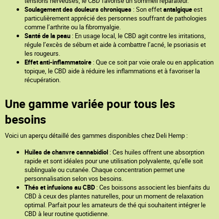
tensions nerveuses, le CBD favorise un sommeil réparateur.
Soulagement des douleurs chroniques
: Son effet
antalgique
est
particulièrement apprécié des personnes souffrant de pathologies
comme l’arthrite ou la fibromyalgie.
Santé de la peau
: En usage local, le CBD agit contre les irritations,
régule l’excès de sébum et aide à combattre l’acné, le psoriasis et
les rougeurs.
Effet anti-inflammatoire
: Que ce soit par voie orale ou en application
topique, le CBD aide à réduire les inflammations et à favoriser la
récupération.
Une gamme variée pour tous les
besoins
Voici un aperçu détaillé des gammes disponibles chez Deli Hemp :
Huiles de chanvre cannabidiol
: Ces huiles offrent une absorption
rapide et sont idéales pour une utilisation polyvalente, qu’elle soit
sublinguale ou cutanée. Chaque concentration permet une
personnalisation selon vos besoins.
Thés et infusions au CBD
: Ces boissons associent les bienfaits du
CBD à ceux des plantes naturelles, pour un moment de relaxation
optimal. Parfait pour les amateurs de thé qui souhaitent intégrer le
CBD à leur routine quotidienne.