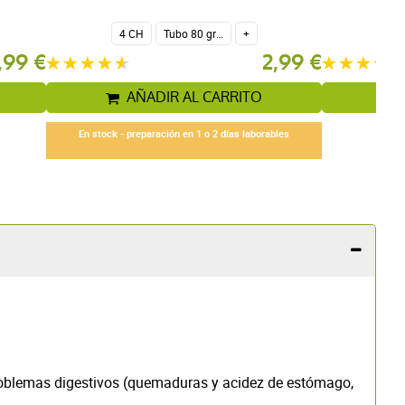
4 CH
Tubo 80 gránulos 4 g.
+
,99 €
2,99 €
AÑADIR AL CARRITO
En stock - preparación en 1 o 2 días laborables
problemas digestivos (quemaduras y acidez de estómago,