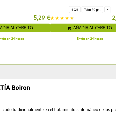
4 CH
Tubo 80 gránulos 4 g.
+
5,29 €
2
ADIR AL CARRITO
AÑADIR AL CARRITO
nvío en 24 horas
Envío en 24 horas
ÍA Boiron
ilizado tradicionalmente en el tratamiento sintomático de los 