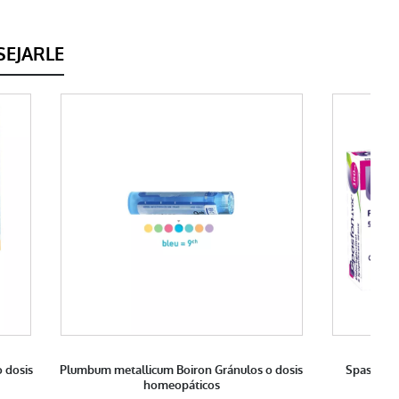
EJARLE
 dosis
Plumbum metallicum Boiron Gránulos o dosis
Spasfon-
homeopáticos