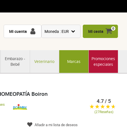
0
Mi cuenta
Moneda : EUR
Mi cesta
USD
GBP
Embarazo -
Promociones
Veterinario
Marcas
CNY
Bebé
especiales
CHF
JPY
KRW
HOMEOPATÍA Boiron
4.7 / 5
ues
(27Reseñas)
Añadir a mi lista de deseos