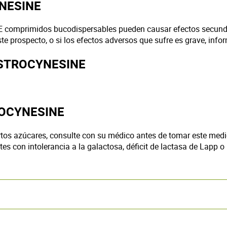
YNESINE
 comprimidos bucodispersables pueden causar efectos secunda
te prospecto, o si los efectos adversos que sufre es grave, inf
GASTROCYNESINE
OCYNESINE
iertos azúcares, consulte con su médico antes de tomar este me
s con intolerancia a la galactosa, déficit de lactasa de Lapp 
 asociada al uso de un medicamento