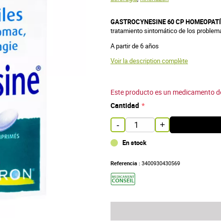
GASTROCYNESINE 60 CP HOMEOPATÍA 
tratamiento sintomático de los problem
A partir de 6 años
Voir la description complète
Este producto es un medicamento de v
Cantidad
-
+
En stock
Referencia :
3400930430569