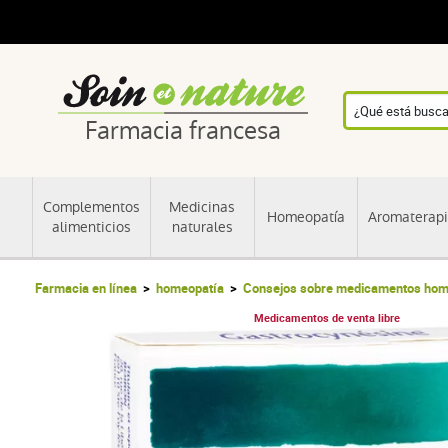
Farmacia francesa
Complementos
Medicinas
Homeopatía
Aromaterap
alimenticios
naturales
Farmacia en línea
homeopatía
Consejos sobre medicamentos hom
Medicamentos de venta libre