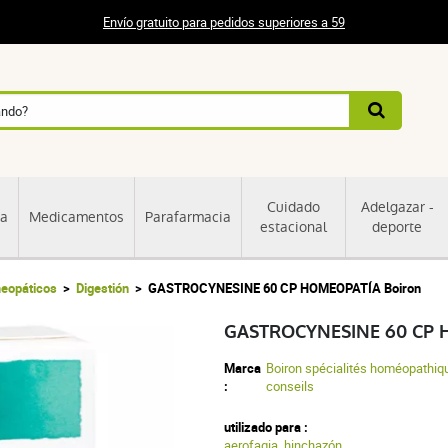
Envío gratuito para pedidos superiores a 59
Cuidado
Adelgazar -
ia
Medicamentos
Parafarmacia
estacional
deporte
eopáticos
Digestión
GASTROCYNESINE 60 CP HOMEOPATÍA Boiron
GASTROCYNESINE 60 CP 
Marca
Boiron spécialités homéopathiq
:
conseils
utilizado para :
aerofagia
,
hinchazón