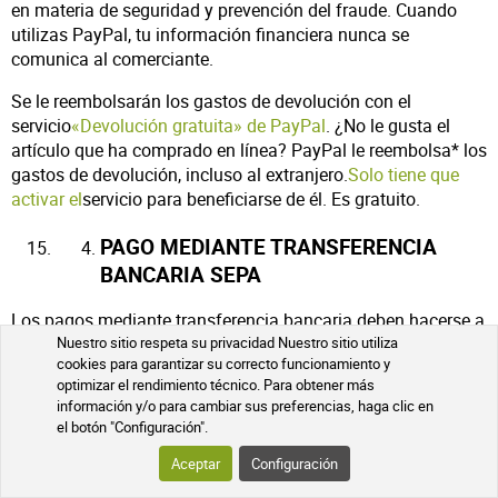
en materia de seguridad y prevención del fraude. Cuando
utilizas PayPal, tu información financiera nunca se
comunica al comerciante.
Se le reembolsarán los gastos de devolución con el
servicio
«Devolución gratuita» de PayPal
. ¿No le gusta el
artículo que ha comprado en línea? PayPal le reembolsa* los
gastos de devolución, incluso al extranjero.
Solo tiene que
activar el
servicio para beneficiarse de él. Es gratuito.
PAGO MEDIANTE TRANSFERENCIA
BANCARIA SEPA
Los pagos mediante transferencia bancaria deben hacerse a
Nuestro sitio respeta su privacidad Nuestro sitio utiliza
nombre de PHARMACIE DE MAILLOLES con los siguientes
cookies para garantizar su correcto funcionamiento y
datos: IBAN FR76 3000 4000 3200 0102 1209 075
optimizar el rendimiento técnico. Para obtener más
información y/o para cambiar sus preferencias, haga clic en
BIC: BNPAFRPPPPG
el botón "Configuración".
Solo para transferencias SEPA en euros dentro de la Unión
Aceptar
Configuración
Europea a este banco: BNPPARIBAS PERPIGNAN KENNEDY