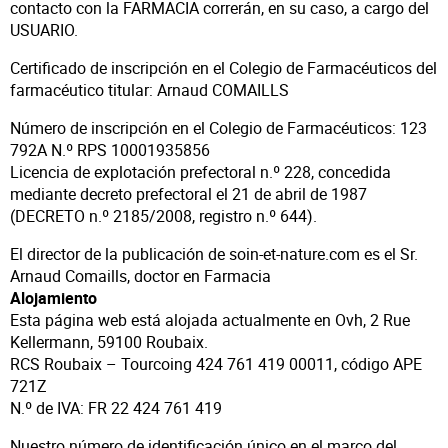
contacto con la FARMACIA correrán, en su caso, a cargo del
USUARIO.
Certificado de inscripción en el Colegio de Farmacéuticos del
farmacéutico titular: Arnaud COMAILLS
Número de inscripción en el Colegio de Farmacéuticos: 123
792A N.º RPS 10001935856
Licencia de explotación prefectoral n.º 228, concedida
mediante decreto prefectoral el 21 de abril de 1987
(DECRETO n.º 2185/2008, registro n.º 644).
El director de la publicación de soin-et-nature.com es el Sr.
Arnaud Comaills, doctor en Farmacia
Alojamiento
Esta página web está alojada actualmente en Ovh, 2 Rue
Kellermann, 59100 Roubaix.
RCS Roubaix – Tourcoing 424 761 419 00011, código APE
721Z
N.º de IVA: FR 22 424 761 419
Nuestro número de identificación único en el marco del