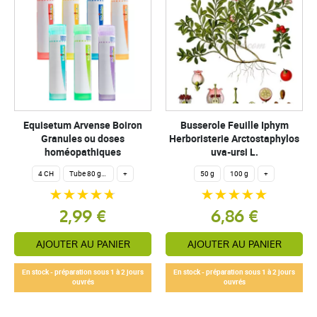
Equisetum Arvense Boiron
Busserole Feuille Iphym
Granules ou doses
Herboristerie Arctostaphylos
homéopathiques
uva-ursi L.
4 CH
Tube 80 granules homéopathiques 4 g.
+
50 g
100 g
+
2,99 €
6,86 €
AJOUTER AU PANIER
AJOUTER AU PANIER
En stock - préparation sous 1 à 2 jours
En stock - préparation sous 1 à 2 jours
ouvrés
ouvrés