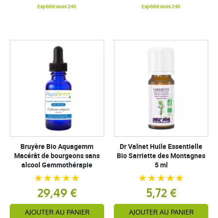
Expédié sous 24h
Expédié sous 24h
Bruyère Bio Aquagemm
Dr Valnet Huile Essentielle
Macérât de bourgeons sans
Bio Sarriette des Montagnes
alcool Gemmothérapie
5 ml
29,49 €
5,72 €
AJOUTER AU PANIER
AJOUTER AU PANIER