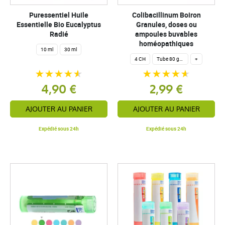
Puressentiel Huile
Colibacillinum Boiron
Essentielle Bio Eucalyptus
Granules, doses ou
Radié
ampoules buvables
homéopathiques
10 ml
30 ml
4 CH
Tube 80 granules homéopathiques 4 g.
+
4,90 €
2,99 €
AJOUTER AU PANIER
AJOUTER AU PANIER
Expédié sous 24h
Expédié sous 24h