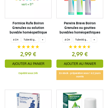
Formica Rufa Boiron
Pareira Brava Boiron
Granules ou solution
Granules ou gouttes
buvable homéopathique
buvables homéopathiques
4 CH
Tube 80 granules homéopathiques 4 g.
+
4 CH
Tube 80 granules homéopathiques 4 g.
+
2,99 €
2,99 €
AJOUTER AU PANIER
AJOUTER AU PANIER
Expédié sous 24h
En stock - préparation sous 1 à 2 jours
ouvrés