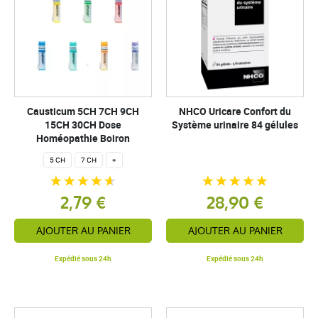
Causticum 5CH 7CH 9CH
NHCO Uricare Confort du
15CH 30CH Dose
Système urinaire 84 gélules
Homéopathie Boiron
5 CH
7 CH
+
2,79 €
28,90 €
AJOUTER AU PANIER
AJOUTER AU PANIER
Expédié sous 24h
Expédié sous 24h