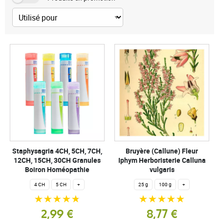
Staphysagria 4CH, 5CH, 7CH,
Bruyère (Callune) Fleur
12CH, 15CH, 30CH Granules
Iphym Herboristerie Calluna
Boiron Homéopathie
vulgaris
4 CH
5 CH
+
25 g
100 g
+
2,99 €
8,77 €