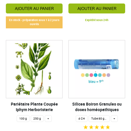
AJOUTER AU PANIER
AJOUTER AU PANIER
En stock - préparation sous 1 à 2 jours
Expédié sous 24h
ouvrés
Pariétaire Plante Coupée
Silicea Boiron Granules ou
Iphym Herboristerie
doses homéopathiques
100 g
250 g
+
4 CH
Tube 80 granules homéopathiques 4 g.
+