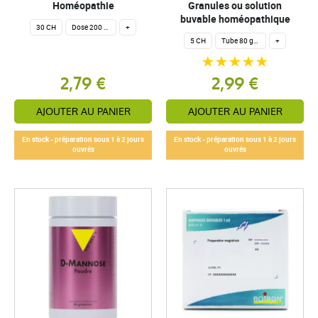
Homéopathie
Granules ou solution
buvable homéopathique
30 CH
Dose 200 globules homéopathiques
+
5 CH
Tube 80 granules homéopathiques 4 g.
+
2,79 €
2,99 €
AJOUTER AU PANIER
AJOUTER AU PANIER
En stock - préparation sous 1 à 2 jours
En stock - préparation sous 1 à 2 jours
ouvrés
ouvrés