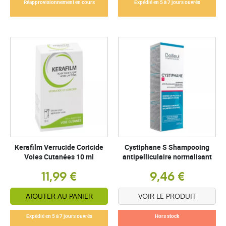
Réapprovisionnement en cours
Expédié en 5 à 7 jours ouvrés
Kerafilm Verrucide Coricide
Cystiphane S Shampooing
Voies Cutanées 10 ml
antipelliculaire normalisant
11,99 €
9,46 €
AJOUTER AU PANIER
VOIR LE PRODUIT
Expédié en 5 à 7 jours ouvrés
Hors stock