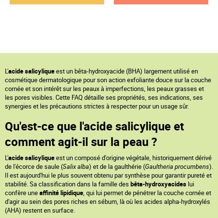
L'
acide salicylique
est un bêta-hydroxyacide (BHA) largement utilisé en
cosmétique dermatologique pour son action exfoliante douce sur la couche
cornée et son intérêt sur les peaux à imperfections, les peaux grasses et
les pores visibles. Cette FAQ détaille ses propriétés, ses indications, ses
synergies et les précautions strictes à respecter pour un usage sûr.
Qu'est-ce que l'acide salicylique et
comment agit-il sur la peau ?
L'
acide salicylique
est un composé d'origine végétale, historiquement dérivé
de l'écorce de saule (
Salix alba
) et de la gaulthérie (
Gaultheria procumbens
).
Il est aujourd'hui le plus souvent obtenu par synthèse pour garantir pureté et
stabilité. Sa classification dans la famille des
bêta-hydroxyacides
lui
confère une
affinité lipidique
, qui lui permet de pénétrer la couche cornée et
d'agir au sein des pores riches en sébum, là où les acides alpha-hydroxylés
(AHA) restent en surface.