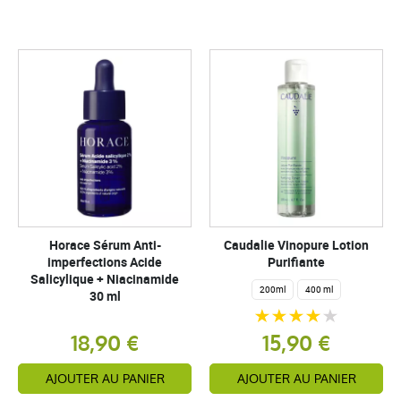
Horace Sérum Anti-
Caudalie Vinopure Lotion
imperfections Acide
Purifiante
Salicylique + Niacinamide
200ml
400 ml
30 ml
18,90 €
15,90 €
AJOUTER AU PANIER
AJOUTER AU PANIER