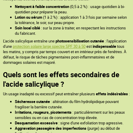
Nettoyant à faible concentration
(0,5 à 2 %) : usage quotidien à bi-
quotidien pour préparer la peau.
Lotion ou sérum
(1 à 2 %) : application 1 à 3 fois par semaine selon
la tolérance, le soir, sur peau propre.
Soin local ciblé
: sur la zone à traiter, en respectant les instructions
du fabricant.
L'acide salicylique entraîne une
photosensibilisation cutanée
: l'application
d'une
protection solaire large spectre SPF 30 à 50
est
indispensable
tous
les matins, y compris par temps couvert et en intérieur près de fenêtres. À
défaut, le risque de tâches pigmentaires post-inflammatoires et de
dommages solaires est majoré.
Quels sont les effets secondaires de
l'acide salicylique ?
Un usage inadapté ou excessif peut entraîner plusieurs
effets indésirables
:
Sécheresse cutanée
: altération du film hydrolipidique pouvant
fragiliser la barrière cutanée.
Irritations, rougeurs, picotements
: particulièrement sur les peaux
sensibles ou en cas de concentration trop élevée.
Desquamation excessive
: signe d'une exfoliation trop agressive.
Aggravation passagère des imperfections
(purge) au début de