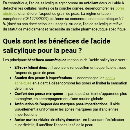
En cosmétique, l'acide salicylique agit comme un
exfoliant doux
qui aide à
détacher les cellules mortes de la couche cornée, désencombrer les
pores
obstrués
et améliorer l'aspect du grain de peau. La réglementation
européenne (CE 1223/2009) plafonne sa concentration en cosmétique à 2
% (rincé ou non rincé selon les usages). Au-delà, l'acide salicylique relève
du statut de médicament et nécessite un cadre pharmaceutique spécifique.
Quels sont les bénéfices de l'acide
salicylique pour la peau ?
Les principaux
bénéfices cosmétiques
reconnus de l'acide salicylique sont :
Effet exfoliant doux
: il favorise le renouvellement superficiel et lisse
l'aspect du grain de peau.
Soutien des peaux à imperfections
: il accompagne les
peaux
acnéiques
en aidant à désencombrer les pores et limiter la sensation
de brillance.
Confort des peaux marquées
: il participe à un teint d'apparence plus
homogène, en accompagnement d'une routine globale.
Atténuation de l'aspect des marques post-imperfections
: il aide
visuellement à uniformiser les zones marquées par d'anciennes
imperfections.
Action sur les ridules de déshydratation
: en favorisant l'exfoliation
superficielle, il améliore l'aspect lissé de la peau.