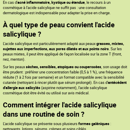
En cas d'
acné inflammatoire, kystique ou étendue
, le recours à un
cosmétique à l'acide salicylique ne suffit pas : une consultation
dermatologique est indispensable pour adapter la prise en charge.
À quel type de peau convient l'acide
salicylique ?
L'acide salicylique est particulièrement adapté aux peaux
grasses, mixtes,
sujettes aux imperfections, aux pores dilatés et aux points noirs
. Sur les
peaux mixtes, il peut être appliqué de façon localisée sur la zone T (front,
nez, menton).
Sur les peaux
sèches, sensibles, atopiques ou couperosées
, son usage doit
être prudent : préférer une concentration faible (0,5 à 1 %), une fréquence
réduite (1 à 2 fois par semaine) et un format compatible avec la sensibilité
cutanée (nettoyant à rincer plutôt que sérum prolongé). En cas d'
antécédent
d'allergie aux salicylés
(aspirine notamment), l'acide salicylique
cosmétique doit être évité ou utilisé sur avis médical.
Comment intégrer l'acide salicylique
dans une routine de soin ?
L'acide salicylique se présente sous plusieurs
formes galéniques
:
nettoyants, lotions, sérums, crèmes et soins ciblés.