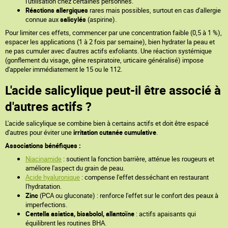
l'utilisation chez certaines personnes.
Réactions allergiques
rares mais possibles, surtout en cas d'allergie
connue aux
salicylés
(aspirine).
Pour limiter ces effets, commencer par une concentration faible (0,5 à 1 %),
espacer les applications (1 à 2 fois par semaine), bien hydrater la peau et
ne pas cumuler avec d'autres actifs exfoliants. Une réaction systémique
(gonflement du visage, gêne respiratoire, urticaire généralisé) impose
d'appeler immédiatement le 15 ou le 112.
L'acide salicylique peut-il être associé à
d'autres actifs ?
L'acide salicylique se combine bien à certains actifs et doit être espacé
d'autres pour éviter une
irritation cutanée cumulative
.
Associations bénéfiques :
Niacinamide
: soutient la fonction barrière, atténue les rougeurs et
améliore l'aspect du grain de peau.
Acide hyaluronique
: compense l'effet desséchant en restaurant
l'hydratation.
Zinc
(PCA ou gluconate) : renforce l'effet sur le confort des peaux à
imperfections.
Centella asiatica, bisabolol, allantoïne
: actifs apaisants qui
équilibrent les routines BHA.