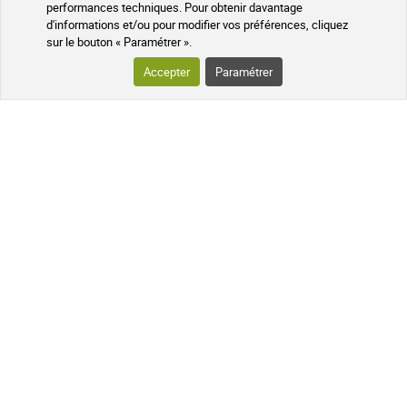
performances techniques. Pour obtenir davantage
d'informations et/ou pour modifier vos préférences, cliquez
sur le bouton « Paramétrer ».
Accepter
Paramétrer
Huile essentielle Bio Immortelle Hélichryse italienne Pranarom 5ml
21,69 €
AJOUTER AU PANIER
Expédié sous 24h