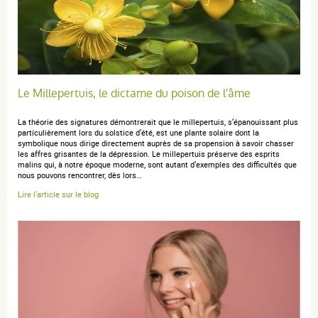
Kevin R.
publié le 18 février 2026 suite à une commande du 29
janvier 2026
5 / 5
Le Millepertuis, le dictame du poison de l'âme
Très bien
La théorie des signatures démontrerait que le millepertuis, s’épanouissant plus
particulièrement lors du solstice d’été, est une plante solaire dont la
symbolique nous dirige directement auprès de sa propension à savoir chasser
les affres grisantes de la dépression. Le millepertuis préserve des esprits
malins qui, à notre époque moderne, sont autant d’exemples des difficultés que
anonymous a.
publié le 03 août 2018 suite à une commande du
nous pouvons rencontrer, dès lors…
06 juillet 2018
Lire l'article sur le blog
5 / 5
Très contente du résultat