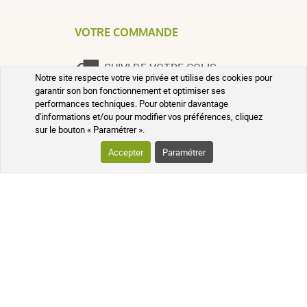
VOTRE COMMANDE
SUIVI DE VOTRE COLIS
Notre site respecte votre vie privée et utilise des cookies pour
garantir son bon fonctionnement et optimiser ses
QUESTIONS FRÉQUENTES
performances techniques. Pour obtenir davantage
d'informations et/ou pour modifier vos préférences, cliquez
sur le bouton « Paramétrer ».
SUIVEZ-NOUS SUR LES RÉSEAUX
Accepter
Paramétrer
Suivez l'actualité de notre pharmacie
en ligne et recevez en exclusivité nos
promotions, des informations sur les
nouveautés et nos conseils santé au
naturel !
PHARMACIE DE MAILLOLES