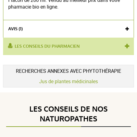
Flacon de 200 ml. Vendu au meilleur prix dans votre
pharmacie bio en ligne.
AVIS (1)
LES CONSEILS DU PHARMACIEN
produit contient :
argousier
Voir l'attestation de confiance
RECHERCHES ANNEXES AVEC PHYTOTHÉRAPIE
Avis soumis à un contrôle
Jus de plantes médicinales
5 / 5
LES CONSEILS DE NOS
(1Avis)
NATUROPATHES
5 étoiles
1
4 étoiles
0
3 étoiles
0