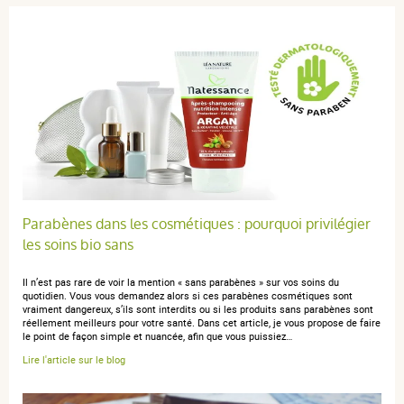
2 étoiles
0
1 étoile
0
Trier l'affichage des avis
anonymous a.
publié le 15 février 2024 suite à une commande du
07 février 2024
5 / 5
Parabènes dans les cosmétiques : pourquoi privilégier
les soins bio sans
Wéléda reste un bon laboratoire et les produits bien
Il n’est pas rare de voir la mention « sans parabènes » sur vos soins du
élaborés.
quotidien. Vous vous demandez alors si ces parabènes cosmétiques sont
vraiment dangereux, s’ils sont interdits ou si les produits sans parabènes sont
réellement meilleurs pour votre santé. Dans cet article, je vous propose de faire
le point de façon simple et nuancée, afin que vous puissiez…
Lire l'article sur le blog