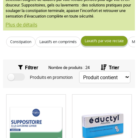
douceur. Suppositoires, gels ou lavements : des solutions pratiques pour
soulager la constipation terminale, apaiser l’inconfort et retrouver une
sensation d’évacuation complète en toute sécurité.
Plus de détails
Laxatifs par voie rectale
Constipation
Laxatifs en comprimés
Méd
Filtrer
Trier
Nombre de produits : 24
Produits en promotion