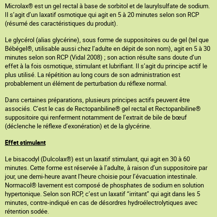
Microlax® est un gel rectal à base de sorbitol et de laurylsulfate de sodium.
Il s’agit d’un laxatif osmotique qui agit en 5 à 20 minutes selon son RCP
(résumé des caractéristiques du produit).
Le glycérol (alias glycérine), sous forme de suppositoires ou de gel (tel que
Bébégel®, utilisable aussi chez l’adulte en dépit de son nom), agit en 5 à 30
minutes selon son RCP (Vidal 2008) ; son action résulte sans doute d’un
effet à la fois osmotique, stimulant et lubrifiant. Il s’agit du principe actif le
plus utilisé. La répétition au long cours de son administration est
probablement un élément de perturbation du réflexe normal.
Dans certaines préparations, plusieurs principes actifs peuvent être
associés. C’est le cas de Rectopanbiline® gel rectal et Rectopanbiline®
suppositoire qui renferment notamment de l’extrait de bile de bœuf
(déclenche le réflexe d’exonération) et de la glycérine.
Effet stimulant
Le bisacodyl (Dulcolax®) est un laxatif stimulant, qui agit en 30 à 60
minutes. Cette forme est réservée à l’adulte, à raison d’un suppositoire par
jour, une demi-heure avant l’heure choisie pour l’évacuation intestinale.
Normacol® lavement est composé de phosphates de sodium en solution
hypertonique. Selon son RCP, c’est un laxatif “irritant” qui agit dans les 5
minutes, contre-indiqué en cas de désordres hydroélectrolytiques avec
rétention sodée.