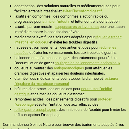
constipation : des solutions naturelles et médicamenteuses pour
faciliter le transit intestinal et
éviter l’inconfort digestif
.
laxatifs en comprimés : des comprimés à action rapide ou
progressive pour
stimuler l’intestin
et lutter contre la constipation.
laxatifs par voie rectale :
suppositoires et lavements
pour une action
immédiate contre la constipation sévère.
médicament laxatif : des solutions adaptées pour
réguler le transit
intestinal en douceur
et éviter les troubles digestifs.
nausées et vomissements : des antiémétiques pour
réduire les
nausées
et éviter les vomissements liés aux troubles digestifs.
ballonnements, flatulences et gaz : des traitements pour réduire
l’accumulation de gaz et
soulager les ballonnements abdominaux
.
douleurs au ventre : des
antispasmodiques
pour atténuer les
crampes digestives et apaiser les douleurs intestinales.
diarrhée : des médicaments pour stopper la diarrhée et
restaurer
l’équilibre du microbiote intestinal
.
brûlures d’estomac : des antiacides pour
neutraliser l’acidité
gastrique
et calmer les douleurs d’estomac.
remontées acides : des pansements digestifs pour
protéger
l’œsophage
et éviter l’irritation due aux reflux acides.
reflux gastro-œsophagien
: des inhibiteurs de l’acidité pour limiter les
reflux et apaiser l’œsophage.
Commandez sur Soin-et-Nature pour trouver des traitements adaptés à vos