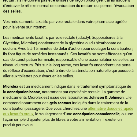
rectum. Ils ne doivent pas être utilisés de façon prolongée, car ils risquent
d'entraver le réflexe normal de contraction du rectum qui permet l'évacuation
des selles.
Vos médicaments laxatifs par voie rectale dans votre pharmacie agréée
pour la vente sur internet.
Les médicaments laxatifs par voie rectale (Eductyl, Suppositoires à la
Glycérine, Microlax) contiennent de la glycérine ou du bicarbonate de
sodium. Avec 5 à 15 minutes de délai d’action pour soulager la constipation,
ils font figure de remèdes instantanés. Ces laxatifs ne sont efficaces qu’en
cas de constipation terminale, responsable d’une accumulation de selles au
niveau du rectum. Pris sur le long terme, ces laxatifs engendrent une perte
du réflexe d’exonération, c’est-à-dire de la stimulation naturelle qui pousse à
aller aux toilettes pour évacuer les selles.
Microlax
est un médicament indiqué dans le traitement symptomatique de
la
constipation basse
, notamment par dyschésie rectale. La gamme de
médicaments Microlax est issue des laboratoires
Johnson & Johnson
. Elle
comprend notamment des
gels rectaux
indiqués dans le traitement de la
constipation passagère. Que vous cherchiez une
alternative douce et rapide
aux laxatifs oraux
, le soulagement d’une
constipation occasionnelle
, ou une
façon simple d’ajouter plus de fibres à votre alimentation, il existe un
produit pour vous.