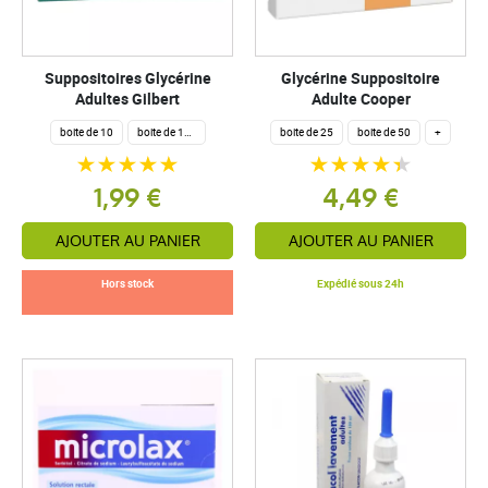
Suppositoires Glycérine
Glycérine Suppositoire
Adultes Gilbert
Adulte Cooper
boite de 10
boite de 100
boite de 25
boite de 50
+
1,99 €
4,49 €
AJOUTER AU PANIER
AJOUTER AU PANIER
Hors stock
Expédié sous 24h