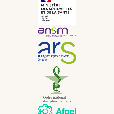
JPY
Néerlandais
KRW
Portugais