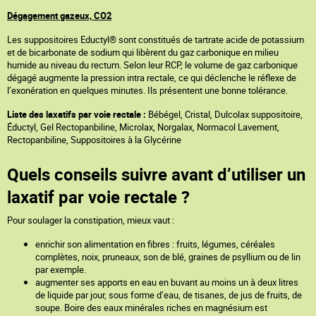
Dégagement gazeux, CO2
Les suppositoires Eductyl® sont constitués de tartrate acide de potassium
et de bicarbonate de sodium qui libèrent du gaz carbonique en milieu
humide au niveau du rectum. Selon leur RCP, le volume de gaz carbonique
dégagé augmente la pression intra rectale, ce qui déclenche le réflexe de
l’exonération en quelques minutes. Ils présentent une bonne tolérance.
Liste des laxatifs par voie rectale :
Bébégel, Cristal, Dulcolax suppositoire,
Éductyl, Gel Rectopanbiline, Microlax, Norgalax, Normacol Lavement,
Rectopanbiline, Suppositoires à la Glycérine
Quels conseils suivre avant d’utiliser un
laxatif par voie rectale ?
Pour soulager la constipation, mieux vaut :
enrichir son alimentation en fibres : fruits, légumes, céréales
complètes, noix, pruneaux, son de blé, graines de psyllium ou de lin
par exemple.
augmenter ses apports en eau en buvant au moins un à deux litres
de liquide par jour, sous forme d’eau, de tisanes, de jus de fruits, de
soupe. Boire des eaux minérales riches en magnésium est