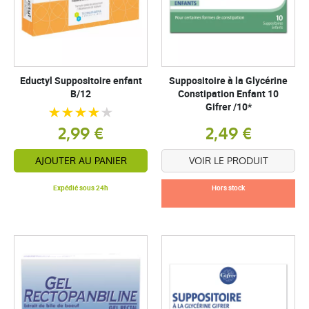
Eductyl Suppositoire enfant
Suppositoire à la Glycérine
B/12
Constipation Enfant 10
Gifrer /10*
2,99 €
2,49 €
AJOUTER AU PANIER
VOIR LE PRODUIT
Expédié sous 24h
Hors stock