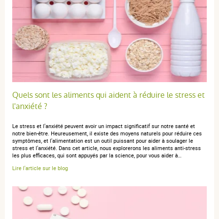
5 étoiles
5
4 étoiles
0
3 étoiles
0
2 étoiles
0
1 étoile
0
Trier l'affichage des avis
Quels sont les aliments qui aident à réduire le stress et
l'anxiété ?
Le stress et l'anxiété peuvent avoir un impact significatif sur notre santé et
Ljudmila S.
publié le 23 août 2025 suite à une commande du 27
notre bien-être. Heureusement, il existe des moyens naturels pour réduire ces
symptômes, et l'alimentation est un outil puissant pour aider à soulager le
juillet 2025
stress et l'anxiété. Dans cet article, nous explorerons les aliments anti-stress
5 / 5
les plus efficaces, qui sont appuyés par la science, pour vous aider à…
Lire l'article sur le blog
Спасибо!!!