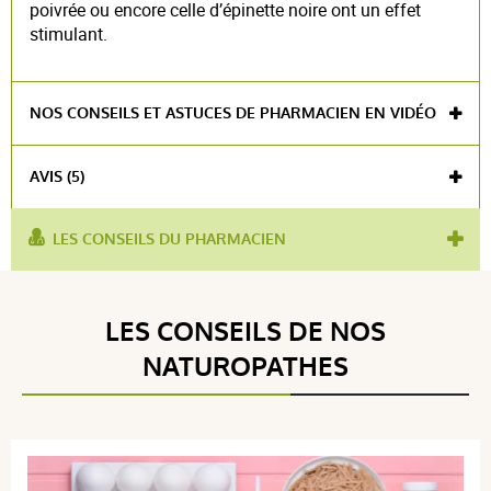
poivrée ou encore celle d’épinette noire ont un effet
stimulant.
NOS CONSEILS ET ASTUCES DE PHARMACIEN EN VIDÉO
AVIS (5)
LES CONSEILS DU PHARMACIEN
utilisé
carence en fer
,
fonctions psychologiques
,
pour :
équilibre physique
Voir l'attestation de confiance
LES CONSEILS DE NOS
Avis soumis à un contrôle
NATUROPATHES
5 / 5
(5Avis)