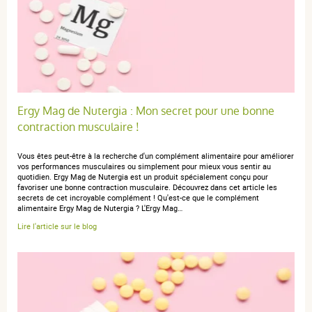
anonymous a.
publié le 17 janvier 2020 suite à une commande du
06 janvier 2020
5 / 5
Complément pour éviter les carences en magnésium
Ergy Mag de Nutergia : Mon secret pour une bonne
contraction musculaire !
Vous êtes peut-être à la recherche d'un complément alimentaire pour améliorer
anonymous a.
publié le 09 août 2019 suite à une commande du
vos performances musculaires ou simplement pour mieux vous sentir au
quotidien. Ergy Mag de Nutergia est un produit spécialement conçu pour
05 août 2019
favoriser une bonne contraction musculaire. Découvrez dans cet article les
5 / 5
secrets de cet incroyable complément ! Qu'est-ce que le complément
alimentaire Ergy Mag de Nutergia ? L'Ergy Mag…
Lire l'article sur le blog
Efficace
anonymous a.
publié le 03 février 2019 suite à une commande du