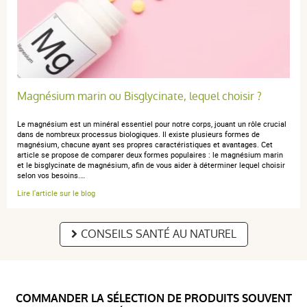
19 janvier 2019
5 / 5
Je suis très contente du resultat
Magnésium marin ou Bisglycinate, lequel choisir ?
Le magnésium est un minéral essentiel pour notre corps, jouant un rôle crucial
anonymous a.
dans de nombreux processus biologiques. Il existe plusieurs formes de
publié le 24 août 2017 suite à une commande du
magnésium, chacune ayant ses propres caractéristiques et avantages. Cet
18 août 2017
article se propose de comparer deux formes populaires : le magnésium marin
5 / 5
et le bisglycinate de magnésium, afin de vous aider à déterminer lequel choisir
selon vos besoins.…
Lire l'article sur le blog
Très pratique et rapide
CONSEILS SANTÉ AU NATUREL
COMMANDER LA SÉLECTION DE PRODUITS SOUVENT