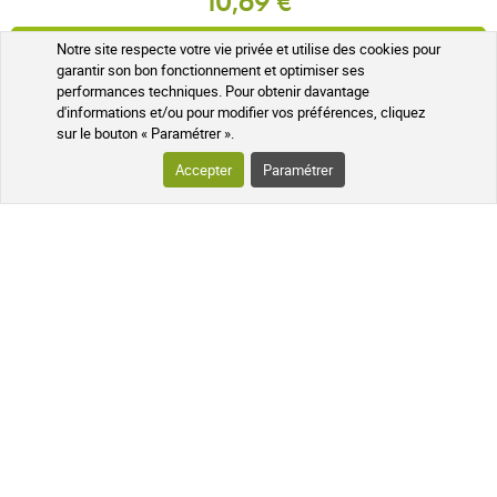
10,69 €
AJOUTER AU PANIER
Notre site respecte votre vie privée et utilise des cookies pour
garantir son bon fonctionnement et optimiser ses
performances techniques. Pour obtenir davantage
Expédié sous 24h
d'informations et/ou pour modifier vos préférences, cliquez
sur le bouton « Paramétrer ».
Accepter
Paramétrer
LES AVANTAGES SOIN ET NATURE
NOS GARANTIES QUALITÉ ET SÉCURITÉ
Colis suivi
À votre écoute