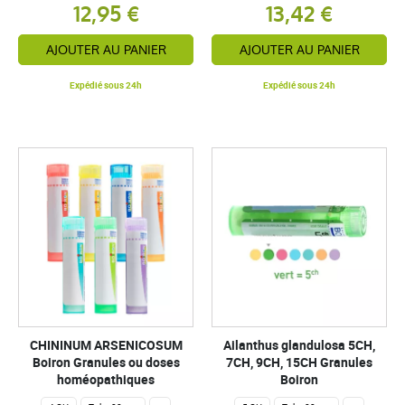
12,95 €
13,42 €
AJOUTER AU PANIER
AJOUTER AU PANIER
Expédié sous 24h
Expédié sous 24h
CHININUM ARSENICOSUM
Ailanthus glandulosa 5CH,
Boiron Granules ou doses
7CH, 9CH, 15CH Granules
homéopathiques
Boiron