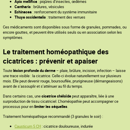
Apis mellifica
: piqûres d’insectes, œdèmes
Cantharis
: brûlures, vésicules
Echinacea
: renforcement du système immunitaire
Thuya occidentalis
: traitement des verrues
Ces médicaments sont disponibles sous forme de granules, pommades, ou
encore gouttes, et peuvent être utilisés seuls ou en association selon les
symptômes.
Le traitement homéopathique des
cicatrices : prévenir et apaiser
Toute
lésion profonde du derme
– plaie, brûlure, incision, infection – laisse
une trace visible : la cicatrice. Celle-ci évolue naturellement sur plusieurs
mois. Elle peut devenir rouge, boursouflée, prurigineuse (démangeaisons)
avant de s’assouplir et s’atténuer au fil du temps.
Dans certains cas, une
cicatrice chéloïde
peut apparaître, liée à une
surproduction de tissu cicatriciel. L’homéopathie peut accompagner ce
processus pour en
limiter les séquelles
.
Traitement homéopathique recommandé (3 granules le soir) :
Causticum 5 CH
: cicatrice douloureuse, indurée