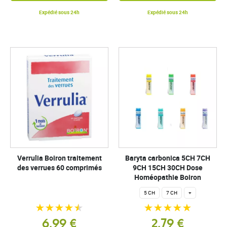
Expédié sous 24h
Expédié sous 24h
Verrulia Boiron traitement
Baryta carbonica 5CH 7CH
des verrues 60 comprimés
9CH 15CH 30CH Dose
Homéopathie Boiron
5 CH
7 CH
+
6,99 €
2,79 €