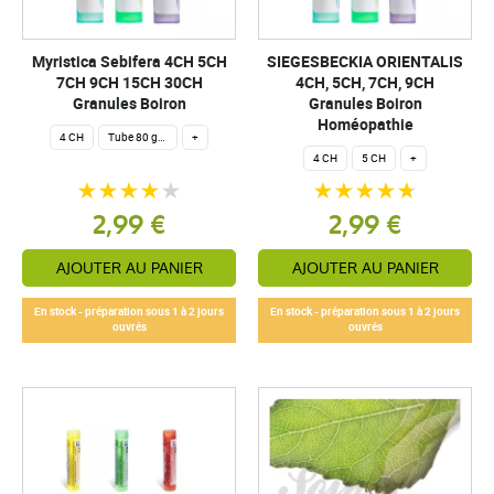
Myristica Sebifera 4CH 5CH
SIEGESBECKIA ORIENTALIS
7CH 9CH 15CH 30CH
4CH, 5CH, 7CH, 9CH
Granules Boiron
Granules Boiron
Homéopathie
4 CH
Tube 80 granules homéopathiques 4 g.
+
4 CH
5 CH
+
2,99 €
2,99 €
AJOUTER AU PANIER
AJOUTER AU PANIER
En stock - préparation sous 1 à 2 jours
En stock - préparation sous 1 à 2 jours
ouvrés
ouvrés