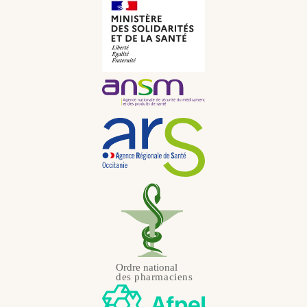
Russe
JPY
Néerlandais
KRW
Portugais