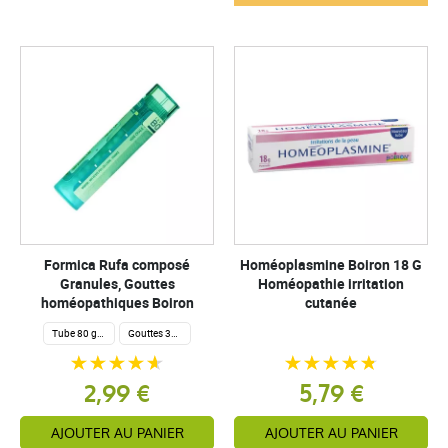
Formica Rufa composé
Homéoplasmine Boiron 18 G
Granules, Gouttes
Homéopathie irritation
homéopathiques Boiron
cutanée
Tube 80 granules homéopathiques 4 g.
Gouttes 30ml
2,99 €
5,79 €
AJOUTER AU PANIER
AJOUTER AU PANIER