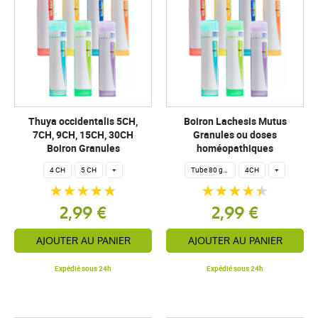
Thuya occidentalis 5CH,
Boiron Lachesis Mutus
7CH, 9CH, 15CH, 30CH
Granules ou doses
Boiron Granules
homéopathiques
4 CH
5 CH
+
Tube 80 granules homéopathiques 4 g.
4CH
+
2,99 €
2,99 €
AJOUTER AU PANIER
AJOUTER AU PANIER
Expédié sous 24h
Expédié sous 24h