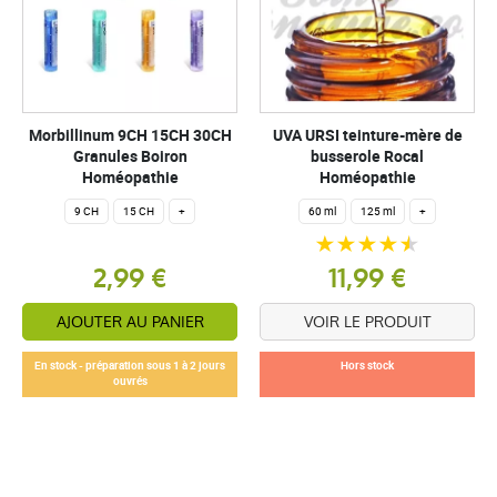
Morbillinum 9CH 15CH 30CH
UVA URSI teinture-mère de
Granules Boiron
busserole Rocal
Homéopathie
Homéopathie
9 CH
15 CH
+
60 ml
125 ml
+
2,99 €
11,99 €
AJOUTER AU PANIER
VOIR LE PRODUIT
En stock - préparation sous 1 à 2 jours
Hors stock
ouvrés