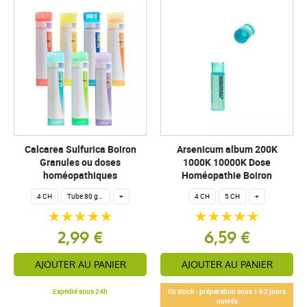
Calcarea Sulfurica Boiron
Arsenicum album 200K
Granules ou doses
1000K 10000K Dose
homéopathiques
Homéopathie Boiron
4 CH
Tube 80 granules homéopathiques 4 g.
+
4 CH
5 CH
+
2,99 €
6,59 €
AJOUTER AU PANIER
AJOUTER AU PANIER
Expédié sous 24h
En stock - préparation sous 1 à 2 jours
ouvrés