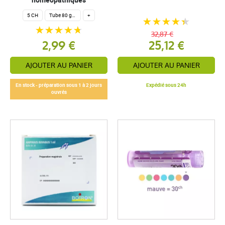
5 CH
Tube 80 granules homéopathiques 4 g.
+
32,87 €
2,99 €
25,12 €
AJOUTER AU PANIER
AJOUTER AU PANIER
En stock - préparation sous 1 à 2 jours
Expédié sous 24h
ouvrés