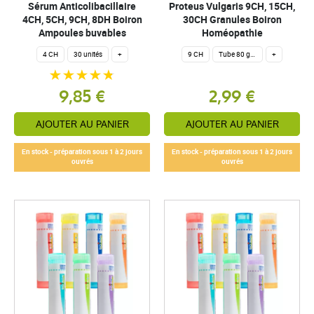
Sérum Anticolibacillaire
Proteus Vulgaris 9CH, 15CH,
4CH, 5CH, 9CH, 8DH Boiron
30CH Granules Boiron
Ampoules buvables
Homéopathie
4 CH
30 unités
+
9 CH
Tube 80 granules homéopathiques 4 g.
+
9,85 €
2,99 €
AJOUTER AU PANIER
AJOUTER AU PANIER
En stock - préparation sous 1 à 2 jours
En stock - préparation sous 1 à 2 jours
ouvrés
ouvrés