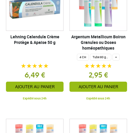
Lehning Calendula Crème
Argentum Metallicum Boiron
Protège & Apaise 50 g
Granules ou Doses
homéopathiques
4 CH
Tube 80 granules homéopathiques 4 g.
+
6,49 €
2,95 €
AJOUTER AU PANIER
AJOUTER AU PANIER
Expédié sous 24h
Expédié sous 24h