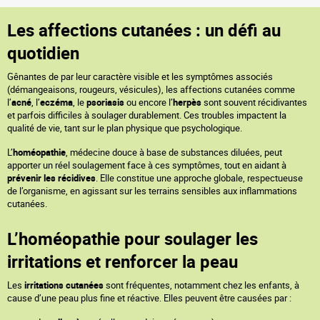
Les affections cutanées : un défi au
quotidien
Gênantes de par leur caractère visible et les symptômes associés
(démangeaisons, rougeurs, vésicules), les affections cutanées comme
l’
acné
, l’
eczéma
, le
psoriasis
ou encore l’
herpès
sont souvent récidivantes
et parfois difficiles à soulager durablement. Ces troubles impactent la
qualité de vie, tant sur le plan physique que psychologique.
L’
homéopathie
, médecine douce à base de substances diluées, peut
apporter un réel soulagement face à ces symptômes, tout en aidant à
prévenir les récidives
. Elle constitue une approche globale, respectueuse
de l’organisme, en agissant sur les terrains sensibles aux inflammations
cutanées.
L’homéopathie pour soulager les
irritations et renforcer la peau
Les
irritations cutanées
sont fréquentes, notamment chez les enfants, à
cause d’une peau plus fine et réactive. Elles peuvent être causées par :