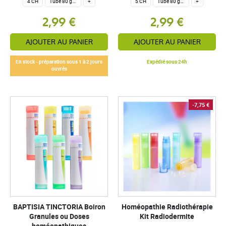
4 CH
Tube 80 granules homéopathiques 4 g.
+
5 CH
Tube 80 granules homéopathiques 4 g.
+
2,99 €
2,99 €
AJOUTER AU PANIER
AJOUTER AU PANIER
En stock - préparation sous 1 à 2 jours
Expédié sous 24h
ouvrés
-7,75 €
BAPTISIA TINCTORIA Boiron
Homéopathie Radiothérapie
Granules ou Doses
Kit Radiodermite
homéopathiques