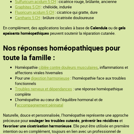
Sulfuricum acidum 5 CH
: cicatrice rouge, brûlante, ancienne
Graphites 5 CH
: chéloïde, indurée
Fluoricum acidum 5 CH
: cicatrice qui gratte, dure
Cantharis 5 CH
: brûlure cicatrisée douloureuse
En complément, des applications locales à base de
Calendula
ou de
gels
apaisants homéopathiques
peuvent soutenir la réparation cutanée.
Nos réponses homéopathiques pour
toute la famille :
Homéopathie
ciblée contre douleurs musculaires
, inflammations et
affections virales hivernales
Pour une
digestion harmonieuse
: l'homéopathie face aux troubles
fonctionnels
Troubles nerveux et dépendances
: une réponse homéopathique
complète
L’homéopathie au cœur de l’équilibre hormonal et de
l’
accompagnement périnatal
Naturelle, douce et personnalisée, l’homéopathie représente une approche
précieuse pour
soulager les troubles cutanés
,
prévenir les récidives
et
favoriser une cicatrisation harmonieuse
. Elle peut être utilisée en première
intention ou en complément, toujours en lien avec un professionnel de