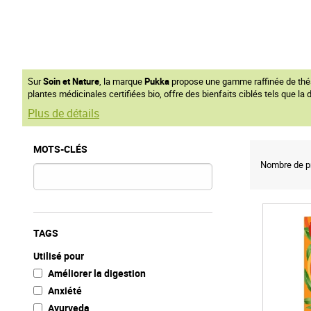
Sur
Soin et Nature
, la marque
Pukka
propose une gamme raffinée de thés e
plantes médicinales certifiées bio, offre des bienfaits ciblés tels que l
Plus de détails
MOTS-CLÉS
Nombre de pr
TAGS
Utilisé pour
Améliorer la digestion
Anxiété
Ayurveda