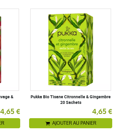
uvage &
Pukka Bio Tisane Citronnelle & Gingembre
20 Sachets
4,65 €
4,65 €
ER
AJOUTER AU PANIER