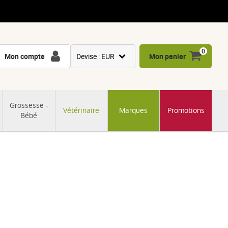
0
Mon compte
Devise : EUR
Mon panier
USD
GBP
Grossesse -
Vétérinaire
Marques
Promotions
CNY
Bébé
CHF
JPY
KRW