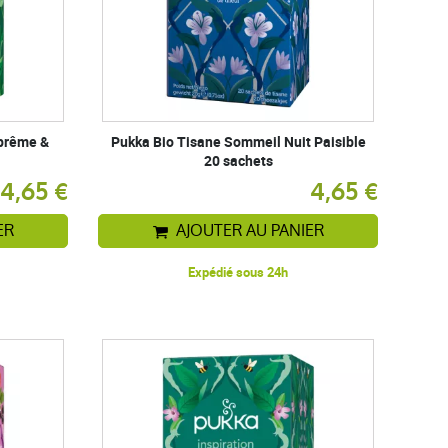
uprême &
Pukka Bio Tisane Sommeil Nuit Paisible
20 sachets
4,65 €
4,65 €
ER
AJOUTER AU PANIER
Expédié sous 24h