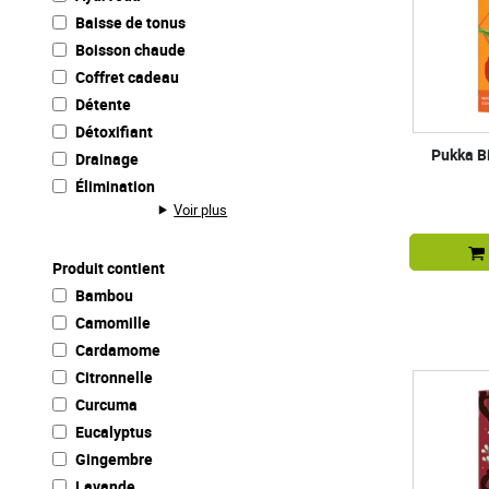
Baisse de tonus
Boisson chaude
Coffret cadeau
Détente
Détoxifiant
Pukka B
Drainage
Élimination
Voir plus
Produit contient
Bambou
Camomille
Cardamome
Citronnelle
Curcuma
Eucalyptus
Gingembre
Lavande