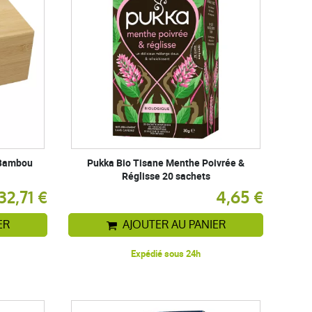
 Bambou
Pukka Bio Tisane Menthe Poivrée &
Réglisse 20 sachets
32,71 €
4,65 €
ER
AJOUTER AU PANIER
Expédié sous 24h