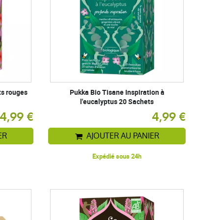
ts rouges
Pukka Bio Tisane Inspiration à
l'eucalyptus 20 Sachets
4,99 €
4,99 €
ER
AJOUTER AU PANIER
Expédié sous 24h