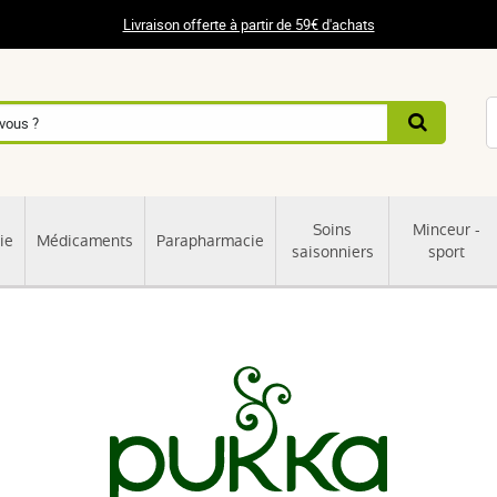
Livraison offerte à partir de 59€ d'achats
Soins
Minceur -
ie
Médicaments
Parapharmacie
saisonniers
sport