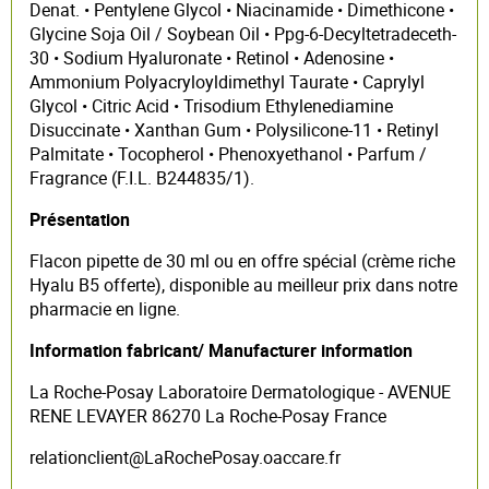
Denat. • Pentylene Glycol • Niacinamide • Dimethicone •
Glycine Soja Oil / Soybean Oil • Ppg-6-Decyltetradeceth-
30 • Sodium Hyaluronate • Retinol • Adenosine •
Ammonium Polyacryloyldimethyl Taurate • Caprylyl
Glycol • Citric Acid • Trisodium Ethylenediamine
Disuccinate • Xanthan Gum • Polysilicone-11 • Retinyl
Palmitate • Tocopherol • Phenoxyethanol • Parfum /
Fragrance (F.I.L. B244835/1).
Présentation
Flacon pipette de 30 ml ou en offre spécial (crème riche
Hyalu B5 offerte), disponible au meilleur prix dans notre
pharmacie en ligne.
Information fabricant/ Manufacturer information
La Roche-Posay Laboratoire Dermatologique - AVENUE
RENE LEVAYER 86270 La Roche-Posay France
relationclient@LaRochePosay.oaccare.fr