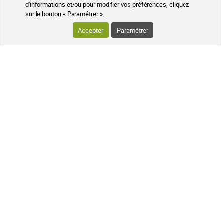
d'informations et/ou pour modifier vos préférences, cliquez
Données cryptées
Programme de parrainage
sur le bouton « Paramétrer ».
Accepter
Paramétrer
Programme fidélité
Médicaments sans ordonnance
VOTRE COMMANDE
SUIVI DE VOTRE COLIS
QUESTIONS FRÉQUENTES
SUIVEZ-NOUS SUR LES RÉSEAUX