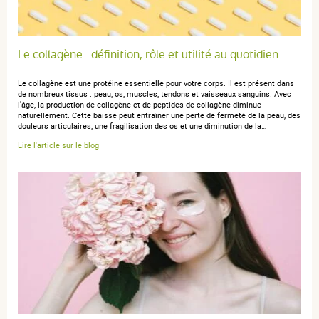
Trier l'affichage des avis
Le collagène : définition, rôle et utilité au quotidien
Le collagène est une protéine essentielle pour votre corps. Il est présent dans
de nombreux tissus : peau, os, muscles, tendons et vaisseaux sanguins. Avec
l'âge, la production de collagène et de peptides de collagène diminue
Naas B.
publié le 15 février 2026 suite à une commande du 23
naturellement. Cette baisse peut entraîner une perte de fermeté de la peau, des
janvier 2026
douleurs articulaires, une fragilisation des os et une diminution de la…
5 / 5
Lire l'article sur le blog
Excellent produit