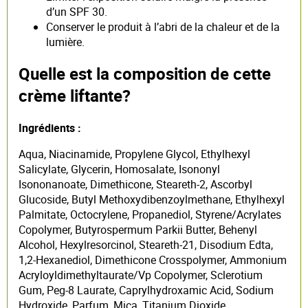
d’un SPF 30.
Conserver le produit à l’abri de la chaleur et de la
lumière.
Quelle est la composition de cette
crème liftante?
Ingrédients :
Aqua, Niacinamide, Propylene Glycol, Ethylhexyl
Salicylate, Glycerin, Homosalate, Isononyl
Isononanoate, Dimethicone, Steareth-2, Ascorbyl
Glucoside, Butyl Methoxydibenzoylmethane, Ethylhexyl
Palmitate, Octocrylene, Propanediol, Styrene/Acrylates
Copolymer, Butyrospermum Parkii Butter, Behenyl
Alcohol, Hexylresorcinol, Steareth-21, Disodium Edta,
1,2-Hexanediol, Dimethicone Crosspolymer, Ammonium
Acryloyldimethyltaurate/Vp Copolymer, Sclerotium
Gum, Peg-8 Laurate, Caprylhydroxamic Acid, Sodium
Hydroxide, Parfum, Mica, Titanium Dioxide.