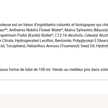
se est un trésor d'ingrédients naturels et biologiques qui chéri
u**, Anthemis Nobilis Flower Water*, Malva Sylvestris (Mauve) E
ospermum Parkii (Karité) Butter*, C12-16 Alcohols, Cetearyl Alc
 Citrate, Hydrogenated Lecithin, Bentonite, Polyglyceryl-3 Steara
, Tocopherol, Helianthus Annuus (Tournesol) Seed Oil, Hydroly
ous forme de tube de 100 ml. Vendu au meilleur prix dans votr