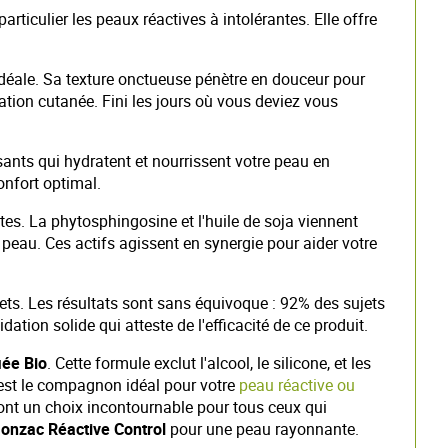
rticulier les peaux réactives à intolérantes. Elle offre
e idéale. Sa texture onctueuse pénètre en douceur pour
aration cutanée. Fini les jours où vous deviez vous
sants qui hydratent et nourrissent votre peau en
onfort optimal.
es. La phytosphingosine et l'huile de soja viennent
a peau. Ces actifs agissent en synergie pour aider votre
ets. Les résultats sont sans équivoque : 92% des sujets
ation solide qui atteste de l'efficacité de ce produit.
iée Bio
. Cette formule exclut l'alcool, le silicone, et les
est le compagnon idéal pour votre
peau réactive ou
 font un choix incontournable pour tous ceux qui
onzac Réactive Control
pour une peau rayonnante.