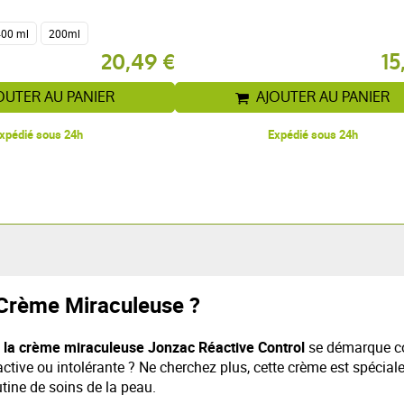
400 ml
200ml
20,49 €
15
OUTER AU PANIER
AJOUTER AU PANIER
xpédié sous 24h
Expédié sous 24h
 Crème Miraculeuse ?
ù
la crème miraculeuse Jonzac Réactive Control
se démarque com
éactive ou intolérante ? Ne cherchez plus, cette crème est spéci
tine de soins de la peau.