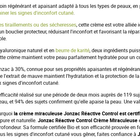
oin régénérant et apaisant adapté à tous les types de peaux, en pa
miner les signes d'inconfort cutané
.
des tiraillements ou des sécheresses
, cette crème est votre allié
un bouclier protecteur, réduisant l'inconfort et favorisant la rép
ble.
hyaluronique naturel et en
beurre de karité
, deux ingrédients puis
ette crème maintient votre peau parfaitement hydratée pour un c
nzac à 30%, connue pour ses propriétés apaisantes et régénérant
ue l'extrait de mauve maintient l'hydratation et la protection de l
x signes d'inconfort cutané.
fficacité réalisé sur une période de deux mois auprès de 119 suj
au, et 94% des sujets confirment qu'elle apaise la peau. Une valid
ourquoi
la crème miraculeuse Jonzac Réactive Control est certif
pure et naturelle.
Jonzac Réactive Control Crème Miraculeuse
 profondeur. Sa formule certifiée Bio et son efficacité prouvée en
lus les signes d'inconfort cutané vous gêner, faites confiance à
J