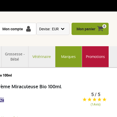
0
Mon compte
Devise : EUR
Mon panier
USD
GBP
Grossesse -
Vétérinaire
Marques
Promotions
CNY
Bébé
CHF
JPY
io 100ml
KRW
Crème Miraculeuse Bio 100ml
5 / 5
(1Avis)