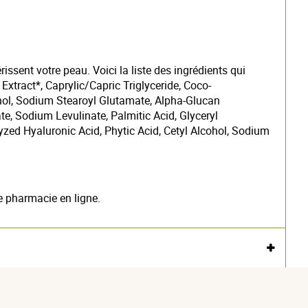
ssent votre peau. Voici la liste des ingrédients qui
xtract*, Caprylic/Capric Triglyceride, Coco-
ohol, Sodium Stearoyl Glutamate, Alpha-Glucan
te, Sodium Levulinate, Palmitic Acid, Glyceryl
zed Hyaluronic Acid, Phytic Acid, Cetyl Alcohol, Sodium
e pharmacie en ligne.
Voir l'attestation de confiance
Avis soumis à un contrôle