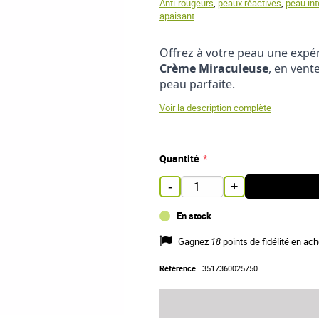
Anti-rougeurs
,
peaux réactives
,
peau int
apaisant
Offrez à votre peau une expér
Crème Miraculeuse
, en vent
peau parfaite.
Voir la description complète
Quantité
-
+
En stock
Gagnez
18
points de fidélité en ach
Référence :
3517360025750