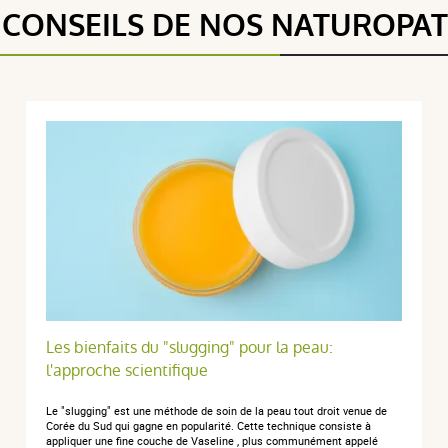
 CONSEILS DE NOS NATUROPA
5 étoiles
1
5 / 5
4 étoiles
0
3 étoiles
0
2 étoiles
0
(1Avis)
1 étoile
0
Trier l'affichage des avis
 01 octobre 2023
Les bienfaits du "slugging" pour la peau:
l'approche scientifique
Le "slugging" est une méthode de soin de la peau tout droit venue de
Corée du Sud qui gagne en popularité. Cette technique consiste à
appliquer une fine couche de Vaseline , plus communément appelé