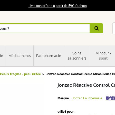
Livraison offerte à partir de 59€ d'achats
Soins
Minceur -
ie
Médicaments
Parapharmacie
saisonniers
sport
Peaux fragiles - peau irritée
Jonzac Réactive Control Crème Miraculeuse B
Jonzac Réactive Control 
Marque :
Jonzac Eau thermale
utilisé pour :