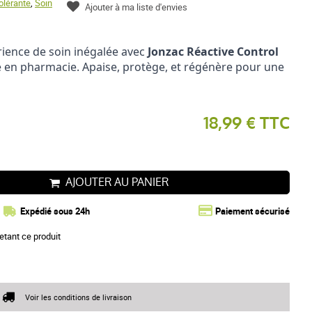
olérante
,
Soin
Ajouter à ma liste d'envies
ience de soin inégalée avec 
Jonzac Réactive Control 
e en pharmacie. Apaise, protège, et régénère pour une 
18,99 € TTC
AJOUTER AU PANIER
Expédié sous 24h
Paiement sécurisé
etant ce produit
Voir les conditions de livraison