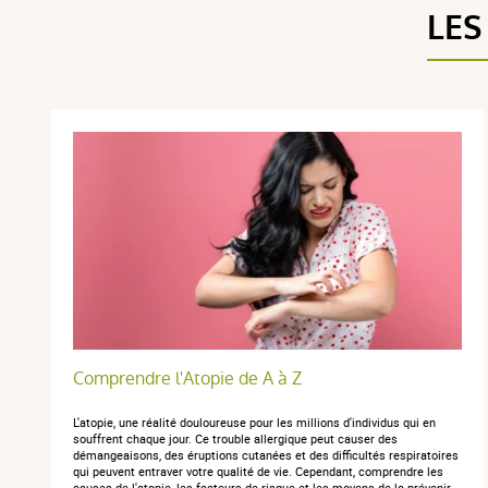
LES
anonymous a.
publié le 11 octobre 2023 suite à une commande du
Comprendre l'Atopie de A à Z
5 / 5
L'atopie, une réalité douloureuse pour les millions d'individus qui en
souffrent chaque jour. Ce trouble allergique peut causer des
très bien
démangeaisons, des éruptions cutanées et des difficultés respiratoires
qui peuvent entraver votre qualité de vie. Cependant, comprendre les
causes de l'atopie, les facteurs de risque et les moyens de la prévenir