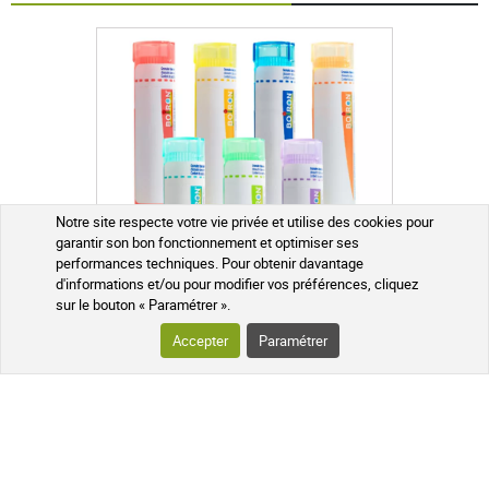
4.8 / 5
produit contient :
lavande aspic
(6Avis)
5 étoiles
5
4 étoiles
1
3 étoiles
0
2 étoiles
0
Notre site respecte votre vie privée et utilise des cookies pour
1 étoile
0
garantir son bon fonctionnement et optimiser ses
performances techniques. Pour obtenir davantage
d'informations et/ou pour modifier vos préférences, cliquez
Trier l'affichage des avis
sur le bouton « Paramétrer ».
Accepter
Paramétrer
Arnica montana 4CH, 5CH, 7CH, 9CH, 15CH, 30CH Boiron Granules
5 CH
7 CH
+
Christine m.
publié le 18 juillet 2026 suite à une commande du 02
juin 2026
5 / 5
2,99 €