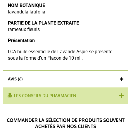
NOM BOTANIQUE
lavandula latifolia
PARTIE DE LA PLANTE EXTRAITE
rameaux fleuris
Présentation
LCA huile essentielle de Lavande Aspic se présente
sous la forme d'un Flacon de 10 ml .
AVIS (6)
LES CONSEILS DU PHARMACIEN
utilisé
toux
,
bronchite
,
piqûres d’insectes
,
brûlure
,
coups
pour :
de soleil
,
douleurs musculaires
,
rhinite
,
Voir l'attestation de confiance
céphalées
,
dermatose
,
prurits
,
escarres
,
boutons
COMMANDER LA SÉLECTION DE PRODUITS SOUVENT
Avis soumis à un contrôle
d'acné
,
guêpes
ACHETÉS PAR NOS CLIENTS